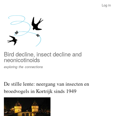
Skip
Log in
User
to
account
main
menu
content
Bird decline, insect decline and
neonicotinoids
exploring the connections
De stille lente: neergang van insecten en
broedvogels in Kortrijk sinds 1949