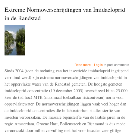
Extreme Normoverschrijdingen van Imidacloprid
in de Randstad
about
Read more
Log in
to post comments
Extreme
Sinds 2004 (toen de toelating van het insecticide imidacloprid ingrijpend
Normoverschrijdingen
verruimd werd) zijn extreme normoverschrijdingen van imidacloprid in
van
het oppervlakte water van de Randstad gemeten. De hoogste gemeten
Imidacloprid
in
imidacloprid concentratie (19 december 2005) overschreed bijna 25.000
de
keer de (ad hoc) MTR (maximaal toelaatbaar risiconiveau) norm voor
Randstad
oppervlaktewater. De normoverschrijdingen liggen vaak veel hoger dan
de imidacloprid concentraties die in laboratorium studies sterfte van
insecten veroorzaken. De massale bijensterfte van de laatste jaren in de
regio Amsterdam, Groene Hart, Bollenstreek en Rijnmond is dus mede
veroorzaakt door milieuvervuiling met het voor insecten zeer giftige