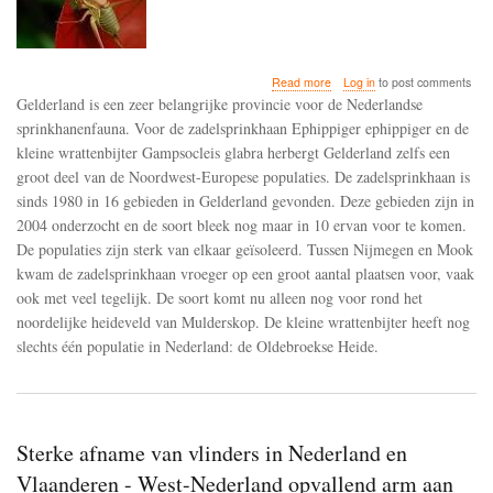
about
Read more
Log in
to post comments
Uitstervende
Gelderland is een zeer belangrijke provincie voor de Nederlandse
zadelsprinkhanen
sprinkhanenfauna. Voor de zadelsprinkhaan Ephippiger ephippiger en de
en
kleine wrattenbijter Gampsocleis glabra herbergt Gelderland zelfs een
kleine
wrattenbijters
groot deel van de Noordwest-Europese populaties. De zadelsprinkhaan is
in
sinds 1980 in 16 gebieden in Gelderland gevonden. Deze gebieden zijn in
Gelderland
2004 onderzocht en de soort bleek nog maar in 10 ervan voor te komen.
De populaties zijn sterk van elkaar geïsoleerd. Tussen Nijmegen en Mook
kwam de zadelsprinkhaan vroeger op een groot aantal plaatsen voor, vaak
ook met veel tegelijk. De soort komt nu alleen nog voor rond het
noordelijke heideveld van Mulderskop. De kleine wrattenbijter heeft nog
slechts één populatie in Nederland: de Oldebroekse Heide.
Sterke afname van vlinders in Nederland en
Vlaanderen - West-Nederland opvallend arm aan