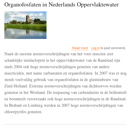
Organofosfaten in Nederlands Oppervlaktewater
about
Read more
Log in
to post comments
Normoverschrijdingen
Naast de enorme normoverschrijdingen van het voor insecten zeer
van
schadelijke imidacloprid in het oppervlaktewater van de Randstad zijn
Carbamaten
sinds 2004 ook hoge normoverschrijdingen gemeten van andere
en
Organofosfaten
insecticiden, met name carbamaten en organofosfaten. In 2007 was er nog
in
steeds veelvuldig gebruik van organofosfaten in de glastuinbouw van
Nederlands
Zuid-Holland. Extreme normoverschrijdingen van dichloorvos werden
Oppervlaktewater
gemeten in het Westland. De toepassing van carbendazim in de bollenteelt
en boomteelt veroorzaakt ook hoge normoverschrijdingen in de Randstad.
In Brabant en Limburg werden in 2007 hoge normoverschrijdingen van
chloorpyrifos gemeten.