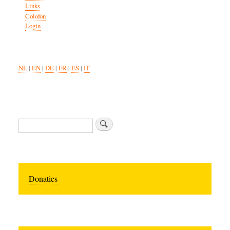
Links
Colofon
Login
NL
|
EN
|
DE
|
FR
|
ES
|
IT
Search
Donaties