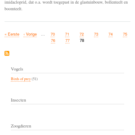
imidacloprid, dat o.a. wordt toegepast in de glastuinbouw, bollenteelt en
boomteelt.
First
« Eerste
Previous
‹ Vorige
…
Page
70
Page
71
Page
72
Page
73
Page
74
Page
75
Pagination
page
page
Page
76
Page
77
Current
78
page
Vogels
Birds of prey
(51)
Insecten
Zoogdieren