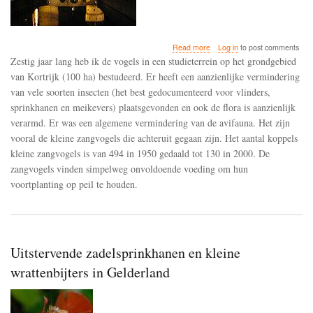
about
Read more
Log in
to post comments
De
Zestig jaar lang heb ik de vogels in een studieterrein op het grondgebied
stille
van Kortrijk (100 ha) bestudeerd. Er heeft een aanzienlijke vermindering
lente:
van vele soorten insecten (het best gedocumenteerd voor vlinders,
neergang
van
sprinkhanen en meikevers) plaatsgevonden en ook de flora is aanzienlijk
insecten
verarmd. Er was een algemene vermindering van de avifauna. Het zijn
en
vooral de kleine zangvogels die achteruit gegaan zijn. Het aantal koppels
broedvogels
kleine zangvogels is van 494 in 1950 gedaald tot 130 in 2000. De
in
Kortrijk
zangvogels vinden simpelweg onvoldoende voeding om hun
sinds
voortplanting op peil te houden.
1949
Uitstervende zadelsprinkhanen en kleine
wrattenbijters in Gelderland