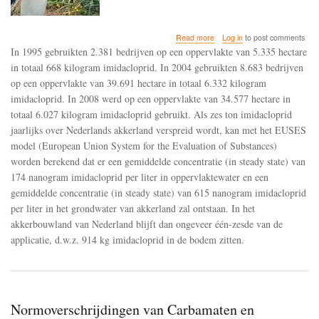
about
Read more
Log in
to post comments
Imidacloprid
In 1995 gebruikten 2.381 bedrijven op een oppervlakte van 5.335 hectare
gebruik
in totaal 668 kilogram imidacloprid. In 2004 gebruikten 8.683 bedrijven
op
op een oppervlakte van 39.691 hectare in totaal 6.332 kilogram
het
niveau
imidacloprid. In 2008 werd op een oppervlakte van 34.577 hectare in
van
totaal 6.027 kilogram imidacloprid gebruikt. Als zes ton imidacloprid
2004
jaarlijks over Nederlands akkerland verspreid wordt, kan met het EUSES
maakt
model (European Union System for the Evaluation of Substances)
zware
grond-
worden berekend dat er een gemiddelde concentratie (in steady state) van
en
174 nanogram imidacloprid per liter in oppervlaktewater en een
oppervlaktewaterverontreinigi
gemiddelde concentratie (in steady state) van 615 nanogram imidacloprid
onvermijdelijk
per liter in het grondwater van akkerland zal ontstaan. In het
akkerbouwland van Nederland blijft dan ongeveer één-zesde van de
applicatie, d.w.z. 914 kg imidacloprid in de bodem zitten.
Normoverschrijdingen van Carbamaten en