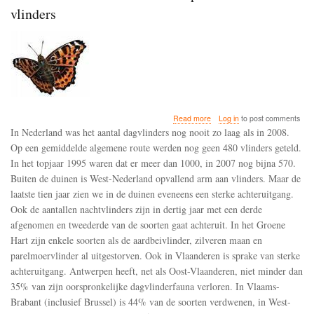
vlinders
about
Read more
Log in
to post comments
Sterke
In Nederland was het aantal dagvlinders nog nooit zo laag als in 2008.
afname
Op een gemiddelde algemene route werden nog geen 480 vlinders geteld.
van
In het topjaar 1995 waren dat er meer dan 1000, in 2007 nog bijna 570.
vlinders
in
Buiten de duinen is West-Nederland opvallend arm aan vlinders. Maar de
Nederland
laatste tien jaar zien we in de duinen eveneens een sterke achteruitgang.
en
Ook de aantallen nachtvlinders zijn in dertig jaar met een derde
Vlaanderen
afgenomen en tweederde van de soorten gaat achteruit. In het Groene
-
West-
Hart zijn enkele soorten als de aardbeivlinder, zilveren maan en
Nederland
parelmoervlinder al uitgestorven. Ook in Vlaanderen is sprake van sterke
opvallend
achteruitgang. Antwerpen heeft, net als Oost-Vlaanderen, niet minder dan
arm
aan
35% van zijn oorspronkelijke dagvlinderfauna verloren. In Vlaams-
vlinders
Brabant (inclusief Brussel) is 44% van de soorten verdwenen, in West-