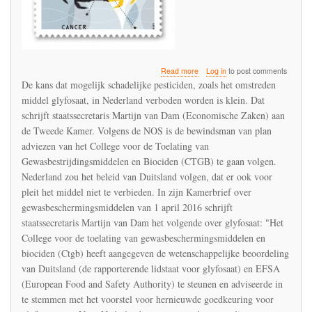
about
Read more
Log in
to post comments
De
De kans dat mogelijk schadelijke pesticiden, zoals het omstreden
adviezen
middel glyfosaat, in Nederland verboden worden is klein. Dat
over
schrijft staatssecretaris Martijn van Dam (Economische Zaken) aan
glyfosaat
van
de Tweede Kamer. Volgens de NOS is de bewindsman van plan
Ctgb
adviezen van het College voor de Toelating van
en
Gewasbestrijdingsmiddelen en Biociden (CTGB) te gaan volgen.
RIVM
Nederland zou het beleid van Duitsland volgen, dat er ook voor
volgen
betekent
pleit het middel niet te verbieden. In zijn Kamerbrief over
jarenlange
gewasbeschermingsmiddelen van 1 april 2016 schrijft
blootstelling
staatssecretaris Martijn van Dam het volgende over glyfosaat: "Het
van
de
College voor de toelating van gewasbeschermingsmiddelen en
Nederlandse
biociden (Ctgb) heeft aangegeven de wetenschappelijke beoordeling
bevolking
van Duitsland (de rapporterende lidstaat voor glyfosaat) en EFSA
aan
(European Food and Safety Authority) te steunen en adviseerde in
een
mogelijk
te stemmen met het voorstel voor hernieuwde goedkeuring voor
kankerverwekkende