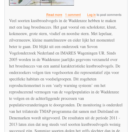
about
Read more
1 comment
Log in
to post comments
Veel
Veel soorten kustbroedvogels in de Waddenzee hebben te maken
soorten
met een laag broedsucces. Het gaat vooral om scholekster, kluut,
kustbroedvogels
kokmeeuw, grote stern, visdief en noordse stern. Met lepelaar,
in
de
zilvermeeuw, kleine mantelmeeuw en eider lijkt het momenteel
Waddenzee
beter te gaan. Dit blijkt uit een onderzoek van Sovon
hebben
Vogelonderzoek Nederland en IMARES Wageningen UR. Sinds
te
2005 worden in de Waddenzee jaarlijks gegevens verzameld over
maken
met
het broedsucces van een aantal karakteristieke kustbroedvogels. De
een
onderzoekers volgen tien vogelsoorten die representatief zijn voor
laag
specifieke habitats en voedselgroepen. Dit zogeheten
broedsucces,
maar
reproductiemeetnet is een ‘early warning systeem’ om het
niemand
reproducerend vermogen van de vogelpopulaties in de Waddenzee
ziet
te volgen en de achterliggende processen van
imidacloprid
populatieveranderingen te doorgronden. De monitoring is onderdeel
verontreiniging
van
van het trilaterale TMAP-programma dat samen met Duitsland en
de
Denemarken wordt uitgevoerd. De resultaten uit de periode 2011 -
kust
2013 laten zien dat nog steeds veel soorten kustbroedvogels weinig
succesvol zijn. Sommige soorten deden het zelfs slechter dan in de