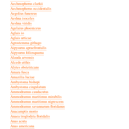
Aechmophorus clarkii
Aechmophorus occidentalis
Aegolius funereus
Aeshna isoceles
Aeshna viridis
Agelaius phoeniceus
Aglais io
Aglais urticae
Agrostemma githago
Aipysurus apraefrontalis
Aipysurus foliosquama
Alauda arvensis
Alcedo atthis
Alytes obstetricans
Amara fusca
Amazilia luciae
Ambystoma bishopi
Ambystoma cingulatum
Ammodramus caudacutus
Ammodramus maritimus mirabilis
Ammodramus maritimus nigrescens
Ammodramus savannarum floridanus
Anacamptis morio
Anaea troglodyta floridalis
Anas acuta
Anas americana