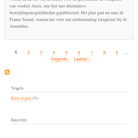
van voedsel Anses, een lijst met alternatieve
bestrijdingsmogelijkheden gepubliceerd. Het plan gaat nu naar de
Franse Senaat, waarna het voor een eindstemming terugkomt bij de
Assemblee.
Current
1
Page
2
Page
3
Page
4
Page
5
Page
6
Page
7
Page
8
Page
9
…
Pagination
page
Next
Volgende ›
Last
Laatste »
page
page
Vogels
Birds of prey
(51)
Insecten