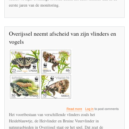
eerste jaren van de monitoring.
Overijssel neemt afscheid van zijn vlinders en
vogels
about
Read more
Log in
to post comments
Overijssel
Het voortbestaan van verschillende vlinders zoals het
neemt
Heideblauwtje, de Heivlinder en Bruine Vuurvlinder in
afscheid
natuurgebieden in Overijssel staat op het spel. Dat zegt de
van