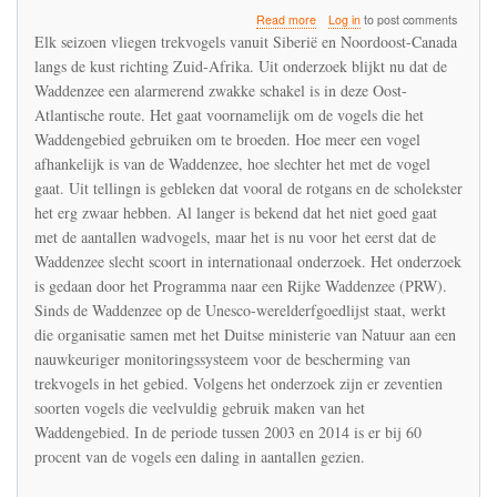
about
Read more
Log in
to post comments
De
Elk seizoen vliegen trekvogels vanuit Siberië en Noordoost-Canada
Waddenzee
langs de kust richting Zuid-Afrika. Uit onderzoek blijkt nu dat de
is
Waddenzee een alarmerend zwakke schakel is in deze Oost-
een
alarmerend
Atlantische route. Het gaat voornamelijk om de vogels die het
zwakke
Waddengebied gebruiken om te broeden. Hoe meer een vogel
schakel
afhankelijk is van de Waddenzee, hoe slechter het met de vogel
in
gaat. Uit tellingn is gebleken dat vooral de rotgans en de scholekster
de
Oost-
het erg zwaar hebben. Al langer is bekend dat het niet goed gaat
Atlantische
met de aantallen wadvogels, maar het is nu voor het eerst dat de
trekvogel
Waddenzee slecht scoort in internationaal onderzoek. Het onderzoek
route
is gedaan door het Programma naar een Rijke Waddenzee (PRW).
Sinds de Waddenzee op de Unesco-werelderfgoedlijst staat, werkt
die organisatie samen met het Duitse ministerie van Natuur aan een
nauwkeuriger monitoringssysteem voor de bescherming van
trekvogels in het gebied. Volgens het onderzoek zijn er zeventien
soorten vogels die veelvuldig gebruik maken van het
Waddengebied. In de periode tussen 2003 en 2014 is er bij 60
procent van de vogels een daling in aantallen gezien.