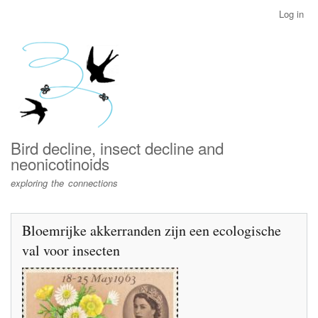
Skip
Log in
User
to
account
main
menu
content
Bird decline, insect decline and
neonicotinoids
exploring the connections
Bloemrijke akkerranden zijn een ecologische
val voor insecten