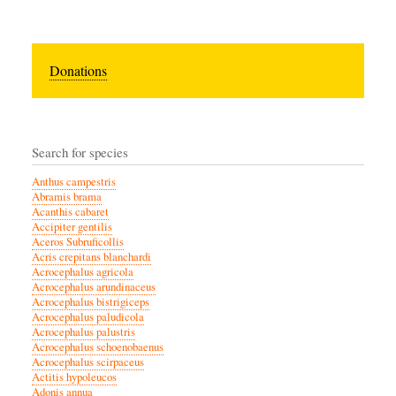
Donations
Search for species
Anthus campestris
Abramis brama
Acanthis cabaret
Accipiter gentilis
Aceros Subruficollis
Acris crepitans blanchardi
Acrocephalus agricola
Acrocephalus arundinaceus
Acrocephalus bistrigiceps
Acrocephalus paludicola
Acrocephalus palustris
Acrocephalus schoenobaenus
Acrocephalus scirpaceus
Actitis hypoleucos
Adonis annua