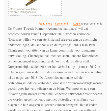
about
Read more
1 comment
Log in
to post comments
Frans
De Franse 'Tweede Kamer' (Assemblee nationale) wil dat
parlement
neonicotinoïden vanaf 1 september 2018 worden verboden.
wil
"Daarmee willen we een sterk signaal afgeven aan de chemische
verbod
neonicotinoïden
ondernemingen, de landbouw en de regering", aldus Jean-Paul
Chanteguet, voorzitter van de kamercommissie voor duurzame
ontwikkeling. Chanteguet had met een aantal andere Kamerleden
een amendement ingediend op de Wet op de Biodiversiteit.
Oorspronkelijk stelden zij voor het verbod al op 1 januari 2017 in
te laten gaan, maar dat is in de discussie verschoven naar een datum
ná de oogst van 2018. De Assemblee nationale wil de
bestrijdingsmiddelen verbieden, omdat die verantwoordelijk worden
geacht voor het verdwijnen van de bijen. Wel moet er nog een
uitvoeringsmaatregel komen met 'concrete antwoorden voor boeren
die worden geconfronteerd met het plotseling verschijnen van
plagen die hun oogsten in gevaar kunnen brengen'. In dat kader
wordt, na advies van de dienst voor de gezondheid en veiligheid