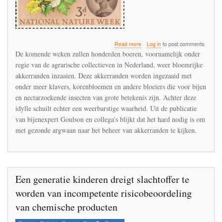
about
Read more
Log in
to post comments
Bloemrijke
De komende weken zullen honderden boeren, voornamelijk onder
akkerranden
regie van de agrarische collectieven in Nederland, weer bloemrijke
zijn
akkerranden inzaaien. Deze akkerranden worden ingezaaid met
een
ecologische
onder meer klavers, korenbloemen en andere bloeiers die voor bijen
val
en nectarzoekende insecten van grote betekenis zijn. Achter deze
voor
idylle schuilt echter een weerbarstige waarheid. Uit de publicatie
insecten
van bijenexpert Goulson en collega's blijkt dat het hard nodig is om
met gezonde argwaan naar het beheer van akkerranden te kijken.
Een generatie kinderen dreigt slachtoffer te
worden van incompetente risicobeoordeling
van chemische producten