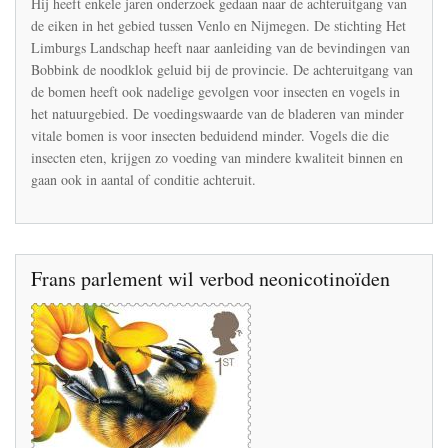
Park
Hij heeft enkele jaren onderzoek gedaan naar de achteruitgang van
De
de eiken in het gebied tussen Venlo en Nijmegen. De stichting Het
Maasduinen
Limburgs Landschap heeft naar aanleiding van de bevindingen van
zijn
Bobbink de noodklok geluid bij de provincie. De achteruitgang van
op
sterven
de bomen heeft ook nadelige gevolgen voor insecten en vogels in
na
het natuurgebied. De voedingswaarde van de bladeren van minder
dood
vitale bomen is voor insecten beduidend minder. Vogels die die
insecten eten, krijgen zo voeding van mindere kwaliteit binnen en
gaan ook in aantal of conditie achteruit.
Frans parlement wil verbod neonicotinoïden