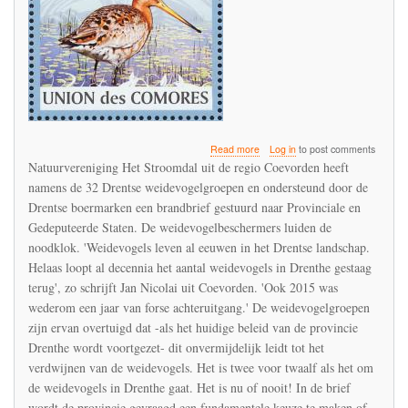
about
Read more
Log in
to post comments
Het
Natuurvereniging Het Stroomdal uit de regio Coevorden heeft
einde
namens de 32 Drentse weidevogelgroepen en ondersteund door de
van
Drentse boermarken een brandbrief gestuurd naar Provinciale en
de
weidevogels
Gedeputeerde Staten. De weidevogelbeschermers luiden de
in
noodklok. 'Weidevogels leven al eeuwen in het Drentse landschap.
Drenthe
Helaas loopt al decennia het aantal weidevogels in Drenthe gestaag
is
terug', zo schrijft Jan Nicolai uit Coevorden. 'Ook 2015 was
nabij
wederom een jaar van forse achteruitgang.' De weidevogelgroepen
zijn ervan overtuigd dat -als het huidige beleid van de provincie
Drenthe wordt voortgezet- dit onvermijdelijk leidt tot het
verdwijnen van de weidevogels. Het is twee voor twaalf als het om
de weidevogels in Drenthe gaat. Het is nu of nooit! In de brief
wordt de provincie gevraagd een fundamentele keuze te maken of