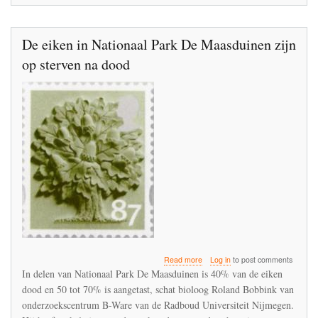
De eiken in Nationaal Park De Maasduinen zijn
op sterven na dood
about
Read more
Log in
to post comments
De
In delen van Nationaal Park De Maasduinen is 40% van de eiken
eiken
dood en 50 tot 70% is aangetast, schat bioloog Roland Bobbink van
in
onderzoekscentrum B-Ware van de Radboud Universiteit Nijmegen.
Nationaal