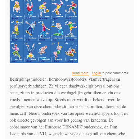
about
Read more
Log in
to post comments
Een
Bestrijdingsmiddelen, hormoonverstoorders, vlamvertragers en
generatie
perfluorverbindingen. Ze vliegen daadwerkelijk overal om ons
kinderen
heen, zitten in producten die we dagelijks gebruiken en via ons
dreigt
slachtoffer
voedsel nemen we ze op. Steeds meer wordt er bekend over de
te
gevolgen van deze chemische stoffen voor het milieu, dieren en de
worden
mens zelf. Nieuw onderzoek van Europese wetenschappers toont nu
van
ook directe gevolgen aan voor het gedrag van kinderen. De
incompetente
risicobeoordeling
coördinator van het Europese DENAMIC onderzoek, dr. Pim
van
Leonards van de VU, waarschuwt voor de cocktail van chemische
chemische