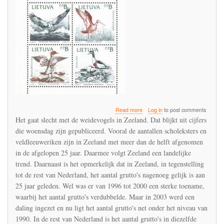
about
Read more
Log in
to post comments
In
Het gaat slecht met de weidevogels in Zeeland. Dat blijkt uit cijfers
Zeeland
die woensdag zijn gepubliceerd. Vooral de aantallen scholeksters en
hebben
veldleeuweriken zijn in Zeeland met meer dan de helft afgenomen
weidevogels
geen
in de afgelopen 25 jaar. Daarmee volgt Zeeland een landelijke
schijn
trend. Daarnaast is het opmerkelijk dat in Zeeland, in tegenstelling
van
tot de rest van Nederland, het aantal grutto's nagenoeg gelijk is aan
kans
25 jaar geleden. Wel was er van 1996 tot 2000 een sterke toename,
in
een
waarbij het aantal grutto's verdubbelde. Maar in 2003 werd een
met
daling ingezet en nu ligt het aantal grutto's net onder het niveau van
neonicotinoïden
1990. In de rest van Nederland is het aantal grutto's in diezelfde
bezoedeld