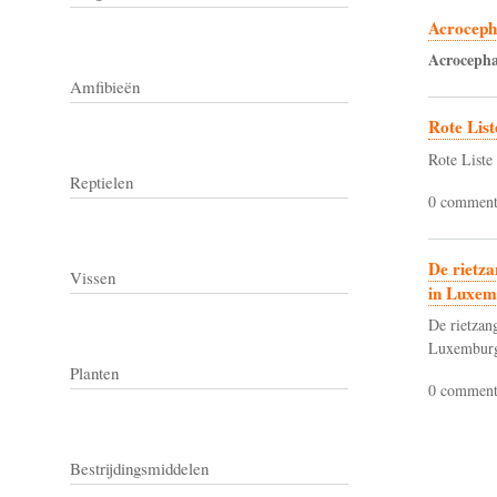
Acroceph
Acrocepha
Amfibieën
Rote List
Rote Liste
Reptielen
0 comment
De rietza
Vissen
in Luxem
De rietzang
Luxembur
Planten
0 comment
Bestrijdingsmiddelen