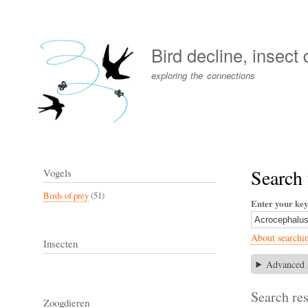
User
account
Bird decline, insect
menu
exploring the connections
Search
Vogels
Birds of prey
(51)
Enter your ke
About searchi
Insecten
Advanced 
Search res
Zoogdieren