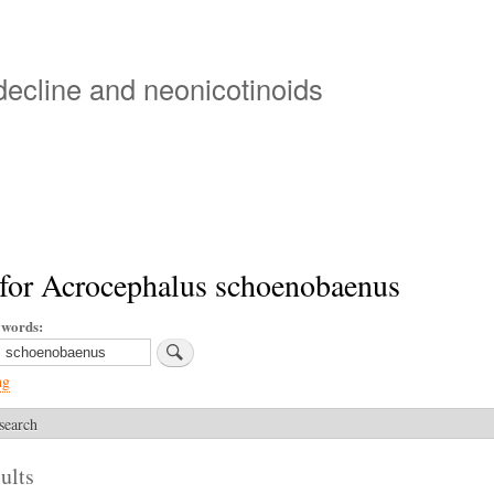
Skip
to
main
 decline and neonicotinoids
content
 for Acrocephalus schoenobaenus
ywords
ng
search
ults