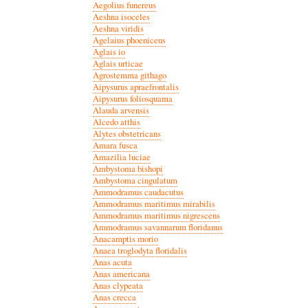
Aegolius funereus
Aeshna isoceles
Aeshna viridis
Agelaius phoeniceus
Aglais io
Aglais urticae
Agrostemma githago
Aipysurus apraefrontalis
Aipysurus foliosquama
Alauda arvensis
Alcedo atthis
Alytes obstetricans
Amara fusca
Amazilia luciae
Ambystoma bishopi
Ambystoma cingulatum
Ammodramus caudacutus
Ammodramus maritimus mirabilis
Ammodramus maritimus nigrescens
Ammodramus savannarum floridanus
Anacamptis morio
Anaea troglodyta floridalis
Anas acuta
Anas americana
Anas clypeata
Anas crecca