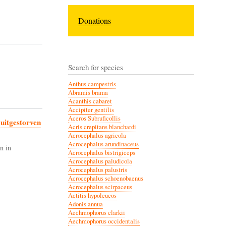
Donations
Search for species
Anthus campestris
Abramis brama
Acanthis cabaret
Accipiter gentilis
Aceros Subruficollis
 uitgestorven
Acris crepitans blanchardi
Acrocephalus agricola
Acrocephalus arundinaceus
n in
Acrocephalus bistrigiceps
Acrocephalus paludicola
Acrocephalus palustris
Acrocephalus schoenobaenus
Acrocephalus scirpaceus
Actitis hypoleucos
Adonis annua
Aechmophorus clarkii
Aechmophorus occidentalis