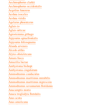
Aechmophorus clarkii
Aechmophorus occidentalis
Aegolius funereus
Aeshna isoceles
Aeshna viridis
Agelaius phoeniceus
Aglais io
Aglais urticae
Agrostemma githago
Aipysurus apraefrontalis
Aipysurus foliosquama
Alauda arvensis
Alcedo atthis
Alytes obstetricans
Amara fusca
Amazilia luciae
Ambystoma bishopi
Ambystoma cingulatum
Ammodramus caudacutus
Ammodramus maritimus mirabilis
Ammodramus maritimus nigrescens
Ammodramus savannarum floridanus
Anacamptis morio
Anaea troglodyta floridalis
Anas acuta
Anas americana