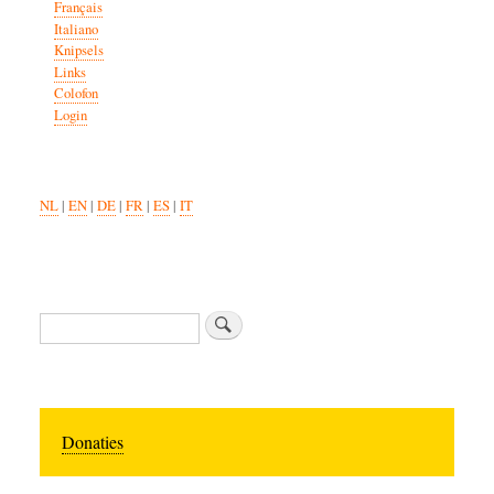
Français
Italiano
Knipsels
Links
Colofon
Login
NL
|
EN
|
DE
|
FR
|
ES
|
IT
Search
Donaties