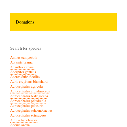
Donations
Search for species
Anthus campestris
Abramis brama
Acanthis cabaret
Accipiter gentilis
Aceros Subruficollis
Acris crepitans blanchardi
Acrocephalus agricola
Acrocephalus arundinaceus
Acrocephalus bistrigiceps
Acrocephalus paludicola
Acrocephalus palustris
Acrocephalus schoenobaenus
Acrocephalus scirpaceus
Actitis hypoleucos
Adonis annua