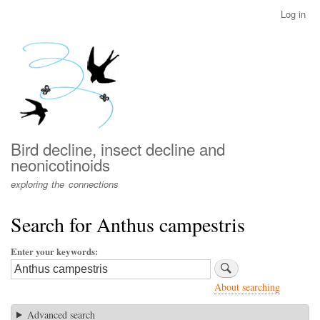
Skip
Log in
User
to
account
main
menu
content
Bird decline, insect decline and
neonicotinoids
exploring the connections
Search for Anthus campestris
Enter your keywords
About searching
Advanced search