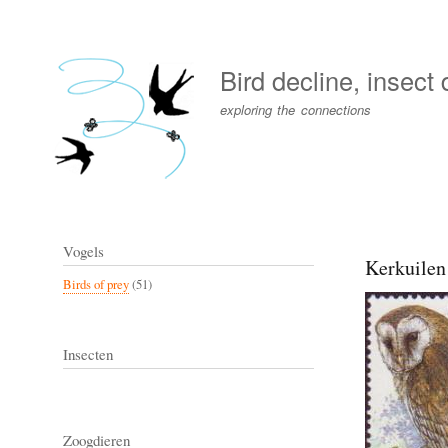
User
account
Bird decline, insect
menu
exploring the connections
Vogels
Kerkuilen 
Birds of prey
(51)
Insecten
Zoogdieren