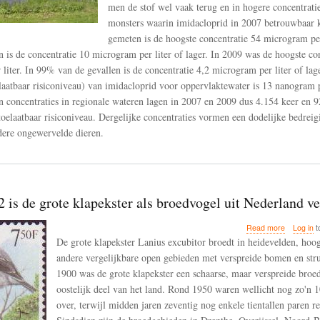
men de stof wel vaak terug en in hogere concentrati
in
monsters waarin imidacloprid in 2007 betrouwbaar
2007
en
gemeten is de hoogste concentratie 54 microgram per
2009
n is de concentratie 10 microgram per liter of lager. In 2009 was de hoogste co
liter. In 99% van de gevallen is de concentratie 4,2 microgram per liter of l
aatbaar risiconiveau) van imidacloprid voor oppervlaktewater is 13 nanogram p
 concentraties in regionale wateren lagen in 2007 en 2009 dus 4.154 keer en 
oelaatbaar risiconiveau. Dergelijke concentraties vormen een dodelijke bedreig
dere ongewervelde dieren.
 is de grote klapekster als broedvogel uit Nederland 
about
Read more
Log in
t
Sinds
De grote klapekster Lanius excubitor broedt in heidevelden, hoo
2002
andere vergelijkbare open gebieden met verspreide bomen en str
is
1900 was de grote klapekster een schaarse, maar verspreide broed
de
grote
oostelijk deel van het land. Rond 1950 waren wellicht nog zo'n 
klapekster
over, terwijl midden jaren zeventig nog enkele tientallen paren re
als