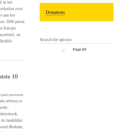
l in het
erkuilen over.
Donations
s aan het
eer 2000 paren
in Europa
acedonië, en
Search for species
Birdlife
Previous
‹‹
Page 69
Pagination
page
tste 10
o post comments
la arborea is
e
eide,
duinstreek.
e
de landelijke
weriken
Noord-Brabant,