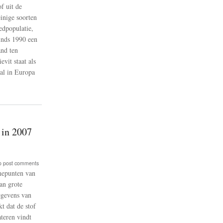
f uit de
inige soorten
edpopulatie,
inds 1990 een
and ten
d
vit staat als
ral in Europa
 in 2007
o post comments
mepunten van
iging
an grote
egevens van
t dat de stof
ateren vindt
id