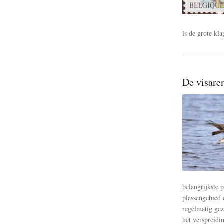
is de grote kl
De visare
belangrijkste p
plassengebied 
regelmatig gez
het verspreidi