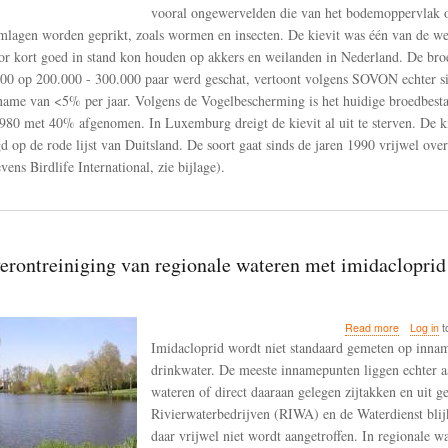
houden
vooral ongewervelden die van het bodemoppervlak o
op
lagen worden geprikt, zoals wormen en insecten. De kievit was één van de we
akkers
oor kort goed in stand kon houden op akkers en weilanden in Nederland. De bro
en
weilanden
000 op 200.000 - 300.000 paar werd geschat, vertoont volgens SOVON echter s
in
fname van <5% per jaar. Volgens de Vogelbescherming is het huidige broedbest
Nederlan
980 met 40% afgenomen. In Luxemburg dreigt de kievit al uit te sterven. De kie
gd op de rode lijst van Duitsland. De soort gaat sinds de jaren 1990 vrijwel ove
vens Birdlife International, zie bijlage).
erontreiniging van regionale wateren met imidacloprid
about
Read more
Log in
t
Extreme
Imidacloprid wordt niet standaard gemeten op inna
verontrein
drinkwater. De meeste innamepunten liggen echter a
van
wateren of direct daaraan gelegen zijtakken en uit g
regionale
wateren
Rivierwaterbedrijven (RIWA) en de Waterdienst blijk
met
daar vrijwel niet wordt aangetroffen. In regionale w
imidaclopr