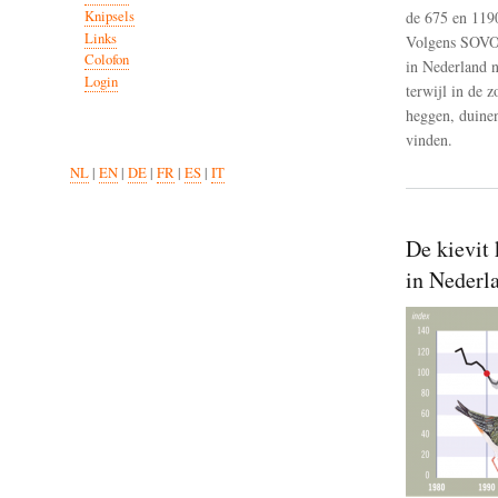
Knipsels
de 675 en 1190
Links
Volgens SOVON 
Colofon
in Nederland n
Login
terwijl in de 
heggen, duinen
vinden.
NL
|
EN
|
DE
|
FR
|
ES
|
IT
De kievit 
in Nederl