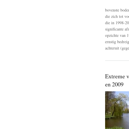
bovenste bodem
die zich tot v
die in 1998-2
significante a
opzichte van 1
ernstig bedrei
achteruit (gege
Extreme v
en 2009