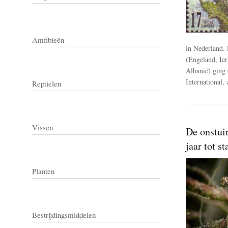
Amfibieën
in Nederland. 
(Engeland, Ier
Albanië) ging 
International, 
Reptielen
Vissen
De onstui
jaar tot s
Planten
Bestrijdingsmiddelen