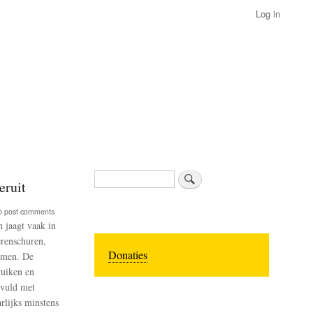
Log in
Search
eruit
o post comments
 jaagt vaak in
renschuren,
Donaties
omen. De
ruiken en
evuld met
arlijks minstens