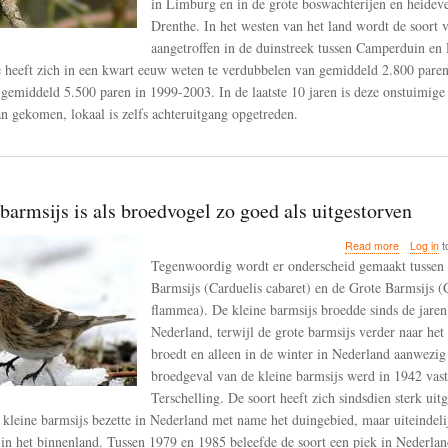
in Limburg en in de grote boswachterijen en heideve
de
Drenthe. In het westen van het land wordt de soort 
laatste
10
aangetroffen in de duinstreek tussen Camperduin e
jaar
 heeft zich in een kwart eeuw weten te verdubbelen van gemiddeld 2.800 paren
tot
gemiddeld 5.500 paren in 1999-2003. In de laatste 10 jaren is deze onstuimig
staan
gekomen
aan gekomen, lokaal is zelfs achteruitgang opgetreden.
barmsijs is als broedvogel zo goed als uitgestorven
about
Read more
Log in
t
De
Tegenwoordig wordt er onderscheid gemaakt tussen 
kleine
Barmsijs (Carduelis cabaret) en de Grote Barmsijs (
barmsijs
flammea). De kleine barmsijs broedde sinds de jaren
is
als
Nederland, terwijl de grote barmsijs verder naar het
broedvoge
broedt en alleen in de winter in Nederland aanwezig 
zo
broedgeval van de kleine barmsijs werd in 1942 vast
goed
Terschelling. De soort heeft zich sindsdien sterk uitg
als
uitgestorv
kleine barmsijs bezette in Nederland met name het duingebied, maar uiteindeli
 in het binnenland. Tussen 1979 en 1985 beleefde de soort een piek in Nederlan