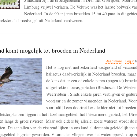
Sindsdien zijn de broedgebieden in Drenthe, Overijssel, Noord-B
broedvoge
Limburg vrijwel verlaten. De Veluwe was het laatste bolwerk van
uit
Nederlan
Nederland. In de 90'er jaren broedden 15 tot 40 paar in dit gebi
verdwene
apekster als broedvogel uit Nederland verdwenen.
nd komt mogelijk tot broeden in Nederland
about
Read more
Log in
t
De
Het is nog niet met zekerheid vastgesteld of visare
visarend
haliaetus daadwerkelijk in Nederland broeden, maar 
komt
de kans dat er een of enkele paren (pogen te) broede
mogelijk
tot
uitgestrekte moerasgebieden (Biesbosch, De Wieden
broeden
Weerribben). Sinds enkele jaren verblijven er gedur
in
voorjaar en de zomer visarenden in Nederland. Voo
Nederlan
soort altijd een doortrekker die hier niet tot broed
leisterplaatsen liggen in het IJsselmeergebied, het Friese merengebied, het Utre
en langs de grote rivieren. Maar ook elders bij allerlei zoete wateren wordt de s
ien. De aantallen van de visarend lijken in ons land al decennia geleidelijk toe
ngsgebied is groter geworden. Visarenden vliegen over het wateroppervlak op z