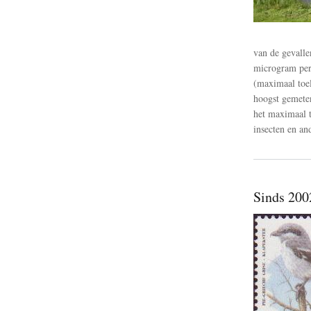
van de gevalle
microgram per 
(maximaal toel
hoogst gemeten
het maximaal t
insecten en an
Sinds 2002