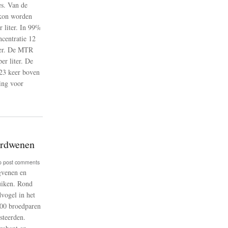
es. Van de
 kon worden
 liter. In 99%
ncentratie 12
ager. De MTR
er liter. De
923 keer boven
ing voor
verdwenen
o post comments
gvenen en
uiken. Rond
vogel in het
100 broedparen
steerden.