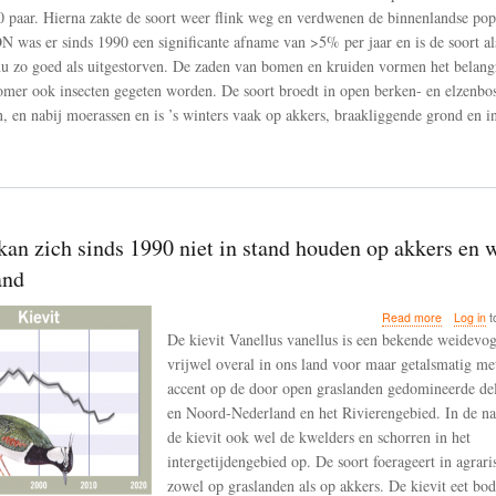
 paar. Hierna zakte de soort weer flink weg en verdwenen de binnenlandse popu
was er sinds 1990 een significante afname van >5% per jaar en is de soort al
u zo goed als uitgestorven. De zaden van bomen en kruiden vormen het belangr
zomer ook insecten gegeten worden. De soort broedt in open berken- en elzenbos
, en nabij moerassen en is ’s winters vaak op akkers, braakliggende grond en i
kan zich sinds 1990 niet in stand houden op akkers en 
and
about
Read more
Log in
t
De
De kievit Vanellus vanellus is een bekende weidevo
kievit
vrijwel overal in ons land voor maar getalsmatig me
kan
accent op de door open graslanden gedomineerde de
zich
sinds
en Noord-Nederland en het Rivierengebied. In de n
1990
de kievit ook wel de kwelders en schorren in het
niet
intergetijdengebied op. De soort foerageert in agrari
in
zowel op graslanden als op akkers. De kievit eet bo
stand