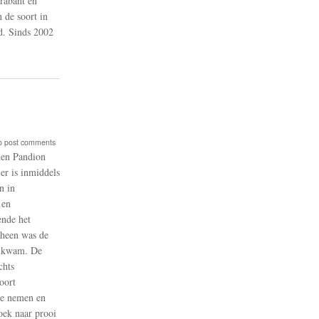
rabant en
l
 de soort in
d
ed. Sinds 2002
n
o post comments
nden Pandion
er is inmiddels
n in
 en
ende het
rheen was de
d
en kwam. De
chts
oort
 te nemen en
oek naar prooi