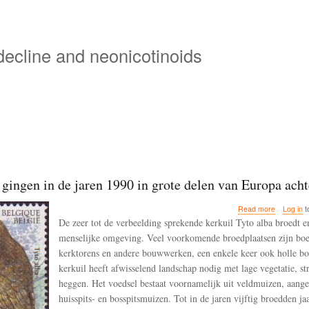
Skip
to
main
 decline and neonicotinoids
content
gingen in de jaren 1990 in grote delen van Europa acht
about
Read more
Log in
t
Kerkuilen
De zeer tot de verbeelding sprekende kerkuil Tyto alba broedt en
gingen
menselijke omgeving. Veel voorkomende broedplaatsen zijn boe
in
kerktorens en andere bouwwerken, een enkele keer ook holle b
de
jaren
kerkuil heeft afwisselend landschap nodig met lage vegetatie, st
1990
heggen. Het voedsel bestaat voornamelijk uit veldmuizen, aang
in
huisspits- en bosspitsmuizen. Tot in de jaren vijftig broedden ja
grote