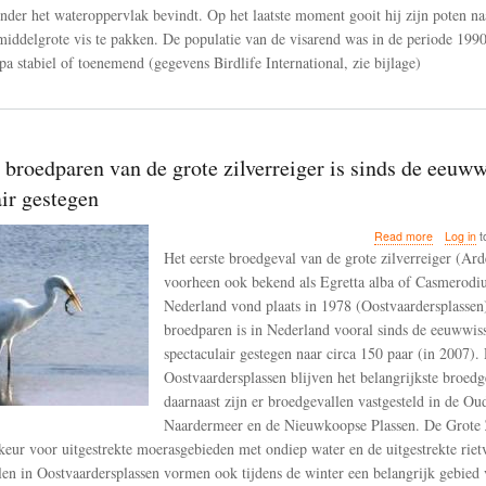
onder het wateroppervlak bevindt. Op het laatste moment gooit hij zijn poten n
iddelgrote vis te pakken. De populatie van de visarend was in de periode 199
pa stabiel of toenemend (gegevens Birdlife International, zie bijlage)
 broedparen van de grote zilverreiger is sinds de eeuww
ir gestegen
about
Read more
Log in
t
Het
Het eerste broedgeval van de grote zilverreiger (Ard
aantal
voorheen ook bekend als Egretta alba of Casmerodiu
broedpar
Nederland vond plaats in 1978 (Oostvaardersplassen)
van
de
broedparen is in Nederland vooral sinds de eeuwwis
grote
spectaculair gestegen naar circa 150 paar (in 2007).
zilverreige
Oostvaardersplassen blijven het belangrijkste broed
is
daarnaast zijn er broedgevallen vastgesteld in de Ou
sinds
de
Naardermeer en de Nieuwkoopse Plassen. De Grote Z
eeuwwisse
keur voor uitgestrekte moerasgebieden met ondiep water en de uitgestrekte riet
spectacula
len in Oostvaardersplassen vormen ook tijdens de winter een belangrijk gebied
gestegen