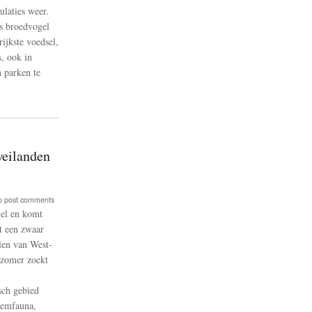
laties weer.
s broedvogel
ijkste voedsel,
, ook in
n parken te
weilanden
o post comments
gel en komt
t een zwaar
len van West-
azomer zoekt
sch gebied
demfauna,