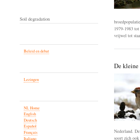
Soil degradation
broedpopulatie
1979-1983 tot 
vrijwel tot st
Beleid en debat
De kleine 
Lezingen
NL Home
English
Deutsch
Español
Nederland. De 
Français
soort zich ook
Italiano