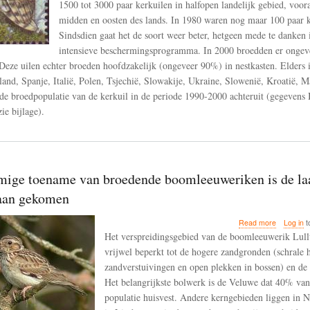
1500 tot 3000 paar kerkuilen in halfopen landelijk gebied, voora
delen
van
midden en oosten des lands. In 1980 waren nog maar 100 paar k
Europa
Sindsdien gaat het de soort weer beter, hetgeen mede te danken i
achteruit
intensieve beschermingsprogramma. In 2000 broedden er ongev
Deze uilen echter broeden hoofdzakelijk (ongeveer 90%) in nestkasten. Elders 
land, Spanje, Italië, Polen, Tsjechië, Slowakije, Ukraine, Slowenië, Kroatië, M
de broedpopulatie van de kerkuil in de periode 1990-2000 achteruit (gegevens 
zie bijlage).
mige toename van broedende boomleeuweriken is de laa
taan gekomen
about
Read more
Log in
t
De
Het verspreidingsgebied van de boomleeuwerik Lullu
onstuimig
vrijwel beperkt tot de hogere zandgronden (schrale h
toename
zandverstuivingen en open plekken in bossen) en de 
van
broedend
Het belangrijkste bolwerk is de Veluwe dat 40% van 
boomleeu
populatie huisvest. Andere kerngebieden liggen in 
is