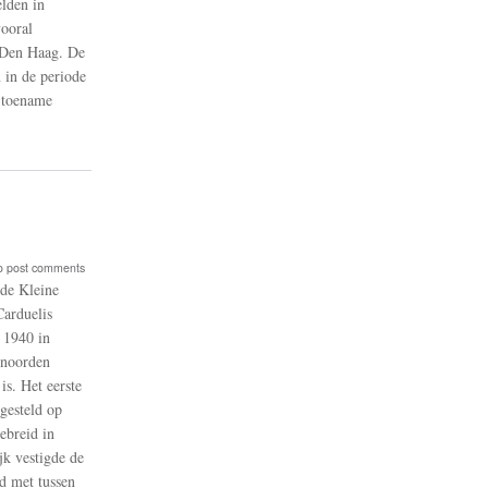
lden in
vooral
n Den Haag. De
 in de periode
e toename
o post comments
de Kleine
Carduelis
 1940 in
 noorden
l
is. Het eerste
gesteld op
ebreid in
en
jk vestigde de
d met tussen