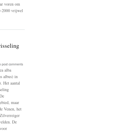
aar voren om
0-2000 vrijwel
isseling
o post comments
ea alba
s albus) in
en
. Het aantal
seling
 De
r
gebied, maar
de Venen, het
ilverreiger
ling
velden. De
ir
 voor