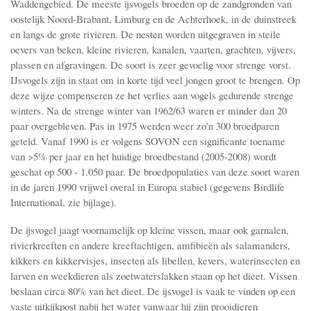
Waddengebied. De meeste ijsvogels broeden op de zandgronden van
oostelijk Noord-Brabant, Limburg en de Achterhoek, in de duinstreek
en langs de grote rivieren. De nesten worden uitgegraven in steile
oevers van beken, kleine rivieren, kanalen, vaarten, grachten, vijvers,
plassen en afgravingen. De soort is zeer gevoelig voor strenge vorst.
IJsvogels zijn in staat om in korte tijd veel jongen groot te brengen. Op
deze wijze compenseren ze het verlies aan vogels gedurende strenge
winters. Na de strenge winter van 1962/63 waren er minder dan 20
paar overgebleven. Pas in 1975 werden weer zo'n 300 broedparen
geteld. Vanaf 1990 is er volgens SOVON een significante toename
van >5% per jaar en het huidige broedbestand (2005-2008) wordt
geschat op 500 - 1.050 paar. De broedpopulaties van deze soort waren
in de jaren 1990 vrijwel overal in Europa stabiel (gegevens Birdlife
International, zie bijlage).
De ijsvogel jaagt voornamelijk op kleine vissen, maar ook garnalen,
rivierkreeften en andere kreeftachtigen, amfibieën als salamanders,
kikkers en kikkervisjes, insecten als libellen, kevers, waterinsecten en
larven en weekdieren als zoetwaterslakken staan op het dieet. Vissen
beslaan circa 80% van het dieet. De ijsvogel is vaak te vinden op een
vaste uitkijkpost nabij het water vanwaar hij zijn prooidieren