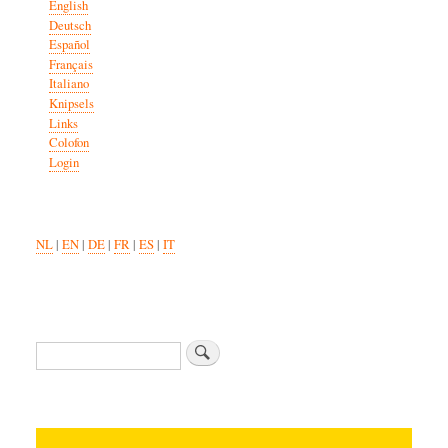
English
Deutsch
Español
Français
Italiano
Knipsels
Links
Colofon
Login
NL
|
EN
|
DE
|
FR
|
ES
|
IT
Search