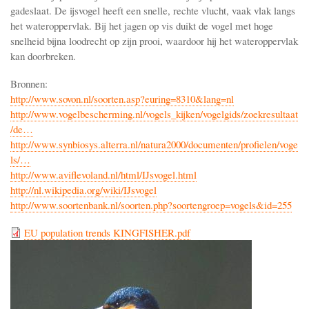
gadeslaat. De ijsvogel heeft een snelle, rechte vlucht, vaak vlak langs
het wateroppervlak. Bij het jagen op vis duikt de vogel met hoge
snelheid bijna loodrecht op zijn prooi, waardoor hij het wateroppervlak
kan doorbreken.
Bronnen:
http://www.sovon.nl/soorten.asp?euring=8310&lang=nl
http://www.vogelbescherming.nl/vogels_kijken/vogelgids/zoekresultaat
/de…
http://www.synbiosys.alterra.nl/natura2000/documenten/profielen/voge
ls/…
http://www.aviflevoland.nl/html/IJsvogel.html
http://nl.wikipedia.org/wiki/IJsvogel
http://www.soortenbank.nl/soorten.php?soortengroep=vogels&id=255
EU population trends KINGFISHER.pdf