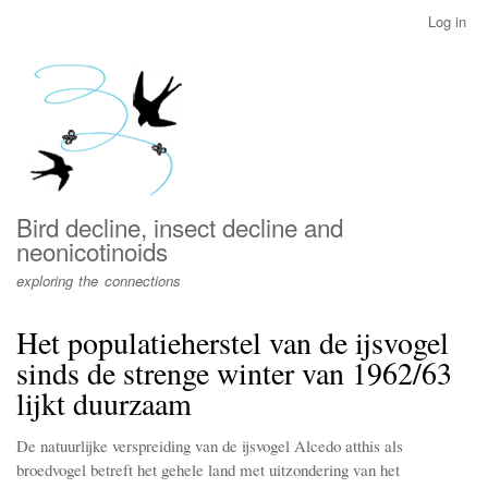
Skip
Log in
User
to
account
main
menu
content
Bird decline, insect decline and
neonicotinoids
exploring the connections
Het populatieherstel van de ijsvogel
sinds de strenge winter van 1962/63
lijkt duurzaam
De natuurlijke verspreiding van de ijsvogel Alcedo atthis als
broedvogel betreft het gehele land met uitzondering van het