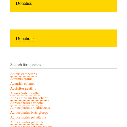
Donaties
Donations
Search for species
Anthus campestris
Abramis brama
Acanthis cabaret
Accipiter gentilis
Aceros Subruficollis
Acris crepitans blanchardi
Acrocephalus agricola
Acrocephalus arundinaceus
Acrocephalus bistrigiceps
Acrocephalus paludicola
Acrocephalus palustris
Acrocephalus schoenobaenus