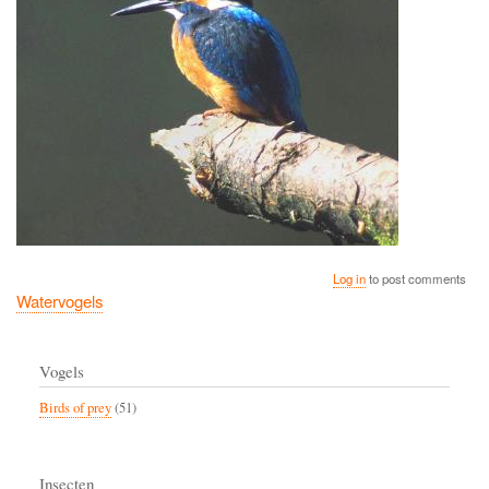
Log in
to post comments
Watervogels
Vogels
Birds of prey
(51)
Insecten