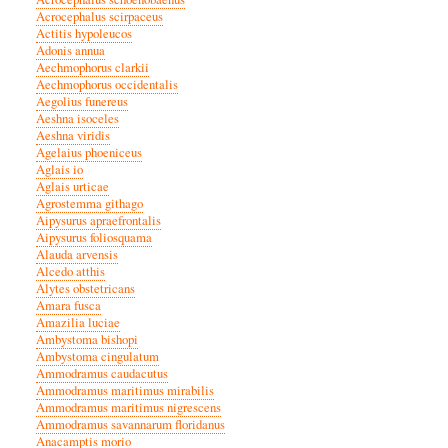
Acrocephalus scirpaceus
Actitis hypoleucos
Adonis annua
Aechmophorus clarkii
Aechmophorus occidentalis
Aegolius funereus
Aeshna isoceles
Aeshna viridis
Agelaius phoeniceus
Aglais io
Aglais urticae
Agrostemma githago
Aipysurus apraefrontalis
Aipysurus foliosquama
Alauda arvensis
Alcedo atthis
Alytes obstetricans
Amara fusca
Amazilia luciae
Ambystoma bishopi
Ambystoma cingulatum
Ammodramus caudacutus
Ammodramus maritimus mirabilis
Ammodramus maritimus nigrescens
Ammodramus savannarum floridanus
Anacamptis morio