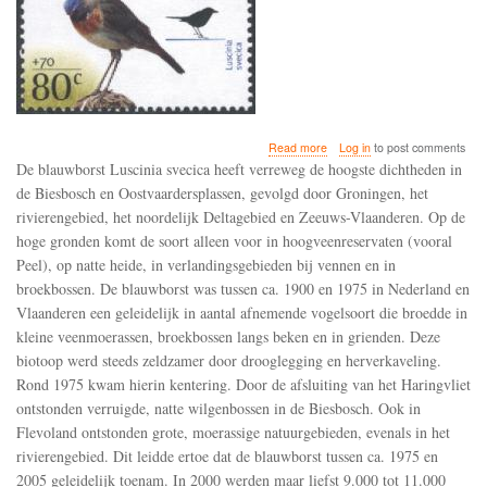
about
Read more
Log in
to post comments
De
De blauwborst Luscinia svecica heeft verreweg de hoogste dichtheden in
blauwborst
de Biesbosch en Oostvaardersplassen, gevolgd door Groningen, het
doet
rivierengebied, het noordelijk Deltagebied en Zeeuws-Vlaanderen. Op de
het
sinds
hoge gronden komt de soort alleen voor in hoogveenreservaten (vooral
1975
Peel), op natte heide, in verlandingsgebieden bij vennen en in
goed
broekbossen. De blauwborst was tussen ca. 1900 en 1975 in Nederland en
dankzij
Vlaanderen een geleidelijk in aantal afnemende vogelsoort die broedde in
het
ontstaan
kleine veenmoerassen, broekbossen langs beken en in grienden. Deze
van
biotoop werd steeds zeldzamer door drooglegging en herverkaveling.
nieuwe,
Rond 1975 kwam hierin kentering. Door de afsluiting van het Haringvliet
moerassige
natuurgebieden
ontstonden verruigde, natte wilgenbossen in de Biesbosch. Ook in
Flevoland ontstonden grote, moerassige natuurgebieden, evenals in het
rivierengebied. Dit leidde ertoe dat de blauwborst tussen ca. 1975 en
2005 geleidelijk toenam. In 2000 werden maar liefst 9.000 tot 11.000