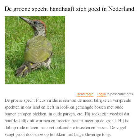
De groene specht handhaaft zich goed in Nederland
about
Read more
Log in
to post comments
De
De groene specht Picus viridis is één van de meest talrijke en verspreide
groene
spechten in ons land en leeft in loof- en gemengde bossen met oude
specht
bomen en open plekken, in oude parken, etc. Hij zoekt zijn voedsel dat
handhaaft
zich
hoofdzakelijk uit wormen en insecten bestaat meer op de grond. Hij is
goed
dol op rode mieren maar eet ook andere insecten en bessen. De vogel
in
vangt prooi door deze op te likken met lange kleverige tong.
Nederland