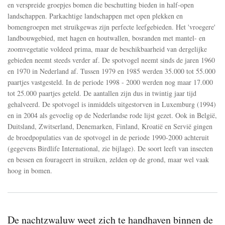
en verspreide groepjes bomen die beschutting bieden in half-open
van
landschappen. Parkachtige landschappen met open plekken en
de
spotvogel
bomengroepen met struikgewas zijn perfecte leefgebieden. Het 'vroegere'
is
landbouwgebied, met hagen en houtwallen, bosranden met mantel- en
in
zoomvegetatie voldeed prima, maar de beschikbaarheid van dergelijke
20
gebieden neemt steeds verder af. De spotvogel neemt sinds de jaren 1960
jaar
gehalveerd
en 1970 in Nederland af. Tussen 1979 en 1985 werden 35.000 tot 55.000
paartjes vastgesteld. In de periode 1998 - 2000 werden nog maar 17.000
tot 25.000 paartjes geteld. De aantallen zijn dus in twintig jaar tijd
gehalveerd. De spotvogel is inmiddels uitgestorven in Luxemburg (1994)
en in 2004 als gevoelig op de Nederlandse rode lijst gezet. Ook in België,
Duitsland, Zwitserland, Denemarken, Finland, Kroatië en Servië gingen
de broedpopulaties van de spotvogel in de periode 1990-2000 achteruit
(gegevens Birdlife International, zie bijlage). De soort leeft van insecten
en bessen en fourageert in struiken, zelden op de grond, maar wel vaak
hoog in bomen.
De nachtzwaluw weet zich te handhaven binnen de