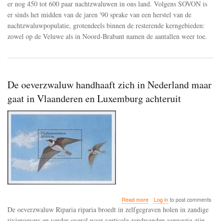
er nog 450 tot 600 paar nachtzwaluwen in ons land. Volgens SOVON is
de
er sinds het midden van de jaren '90 sprake van een herstel van de
Veluwe
en
nachtzwaluwpopulatie, grotendeels binnen de resterende kerngebieden:
Noord-
zowel op de Veluwe als in Noord-Brabant namen de aantallen weer toe.
Brabant
De oeverzwaluw handhaaft zich in Nederland maar
gaat in Vlaanderen en Luxemburg achteruit
about
Read more
Log in
to post comments
De
De oeverzwaluw Riparia riparia broedt in zelfgegraven holen in zandige
oeverzwaluw
rivieroevers en verder overal waar verticale zandwanden aanwezig zijn.