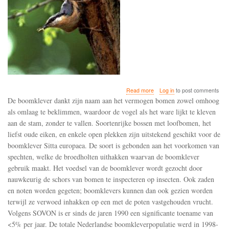
about
Read more
Log in
to post comments
Belangrijke
De boomklever dankt zijn naam aan het vermogen bomen zowel omhoog
broedpopulaties
als omlaag te beklimmen, waardoor de vogel als het ware lijkt te kleven
van
aan de stam, zonder te vallen. Soortenrijke bossen met loofbomen, het
de
boomklever
liefst oude eiken, en enkele open plekken zijn uitstekend geschikt voor de
in
boomklever Sitta europaea. De soort is gebonden aan het voorkomen van
Frankrijk
spechten, welke de broedholten uithakken waarvan de boomklever
en
gebruik maakt. Het voedsel van de boomklever wordt gezocht door
Zweden
gingen
nauwkeurig de schors van bomen te inspecteren op insecten. Ook zaden
in
en noten worden gegeten; boomklevers kunnen dan ook gezien worden
de
terwijl ze verwoed inhakken op een met de poten vastgehouden vrucht.
jaren
1990
Volgens SOVON is er sinds de jaren 1990 een significante toename van
achteruit
<5% per jaar. De totale Nederlandse boomkleverpopulatie werd in 1998-