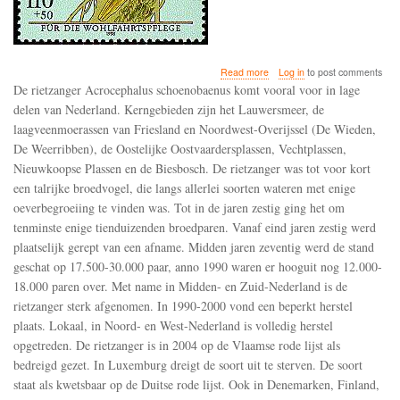
about
Read more
Log in
to post comments
De
De rietzanger Acrocephalus schoenobaenus komt vooral voor in lage
rietzanger
delen van Nederland. Kerngebieden zijn het Lauwersmeer, de
is
laagveenmoerassen van Friesland en Noordwest-Overijssel (De Wieden,
in
2004
De Weerribben), de Oostelijke Oostvaardersplassen, Vechtplassen,
als
Nieuwkoopse Plassen en de Biesbosch. De rietzanger was tot voor kort
bedreigd
een talrijke broedvogel, die langs allerlei soorten wateren met enige
op
oeverbegroeiing te vinden was. Tot in de jaren zestig ging het om
de
Vlaamse
tenminste enige tienduizenden broedparen. Vanaf eind jaren zestig werd
rode
plaatselijk gerept van een afname. Midden jaren zeventig werd de stand
lijst
geschat op 17.500-30.000 paar, anno 1990 waren er hooguit nog 12.000-
gezet
en
18.000 paren over. Met name in Midden- en Zuid-Nederland is de
is
rietzanger sterk afgenomen. In 1990-2000 vond een beperkt herstel
bijna
plaats. Lokaal, in Noord- en West-Nederland is volledig herstel
uitgestorven
opgetreden. De rietzanger is in 2004 op de Vlaamse rode lijst als
in
Luxemburg
bedreigd gezet. In Luxemburg dreigt de soort uit te sterven. De soort
staat als kwetsbaar op de Duitse rode lijst. Ook in Denemarken, Finland,