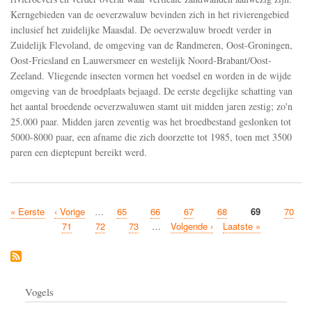
handhaaft
Kerngebieden van de oeverzwaluw bevinden zich in het rivierengebied
zich
in
inclusief het zuidelijke Maasdal. De oeverzwaluw broedt verder in
Nederland
Zuidelijk Flevoland, de omgeving van de Randmeren, Oost-Groningen,
maar
Oost-Friesland en Lauwersmeer en westelijk Noord-Brabant/Oost-
gaat
Zeeland. Vliegende insecten vormen het voedsel en worden in de wijde
in
Vlaanderen
omgeving van de broedplaats bejaagd. De eerste degelijke schatting van
en
het aantal broedende oeverzwaluwen stamt uit midden jaren zestig; zo'n
Luxemburg
25.000 paar. Midden jaren zeventig was het broedbestand geslonken tot
achteruit
5000-8000 paar, een afname die zich doorzette tot 1985, toen met 3500
paren een dieptepunt bereikt werd.
First
« Eerste
Previous
‹ Vorige
…
Page
65
Page
66
Page
67
Page
68
Current
69
Page
70
Pagination
page
page
page
Page
71
Page
72
Page
73
…
Next
Volgende ›
Last
Laatste »
page
page
Vogels