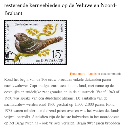
resterende kerngebieden op de Veluwe en Noord-
Brabant
about
Read more
Log in
to post comments
De
Rond het begin van de 20e eeuw broedden enkele duizenden paren
nachtzwaluw
nachtzwaluwen Caprimulgus europaeus in ons land, met name op de
weet
oostelijke en zuidelijke zandgronden en in de duinstreek. Vanaf 1940 of
zich
te
1950 was sprake van een duidelijke afname. De aantallen van de
handhaven
nachtzwaluw werden rond 1960 geschat op 1.500-2.000 paren. Rond
binnen
1975 waren minder dan duizend paren over en was het westen des lands
de
vrijwel ontvolkt. Sindsdien zijn de laatste bolwerken in het noordoosten -
resterende
kerngebieden
op het Bargerveen na - ook vrijwel verlaten. Begin 90'er jaren broedden
op