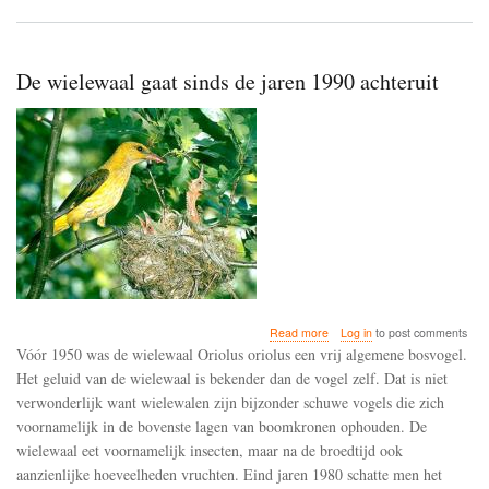
De wielewaal gaat sinds de jaren 1990 achteruit
about
Read more
Log in
to post comments
De
Vóór 1950 was de wielewaal Oriolus oriolus een vrij algemene bosvogel.
wielewaal
Het geluid van de wielewaal is bekender dan de vogel zelf. Dat is niet
gaat
verwonderlijk want wielewalen zijn bijzonder schuwe vogels die zich
sinds
de
voornamelijk in de bovenste lagen van boomkronen ophouden. De
jaren
wielewaal eet voornamelijk insecten, maar na de broedtijd ook
1990
aanzienlijke hoeveelheden vruchten. Eind jaren 1980 schatte men het
achteruit