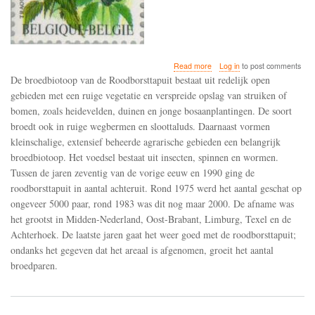
about
Read more
Log in
to post comments
Het
De broedbiotoop van de Roodborsttapuit bestaat uit redelijk open
gaat
gebieden met een ruige vegetatie en verspreide opslag van struiken of
de
bomen, zoals heidevelden, duinen en jonge bosaanplantingen. De soort
laatste
jaren
broedt ook in ruige wegbermen en sloottaluds. Daarnaast vormen
weer
kleinschalige, extensief beheerde agrarische gebieden een belangrijk
goed
broedbiotoop. Het voedsel bestaat uit insecten, spinnen en wormen.
met
Tussen de jaren zeventig van de vorige eeuw en 1990 ging de
de
roodborsttapuit
roodborsttapuit in aantal achteruit. Rond 1975 werd het aantal geschat op
in
ongeveer 5000 paar, rond 1983 was dit nog maar 2000. De afname was
Nederland
het grootst in Midden-Nederland, Oost-Brabant, Limburg, Texel en de
Achterhoek. De laatste jaren gaat het weer goed met de roodborsttapuit;
ondanks het gegeven dat het areaal is afgenomen, groeit het aantal
broedparen.