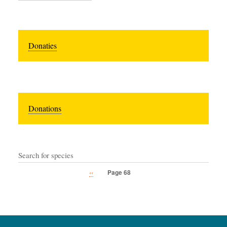
Donaties
Donations
Search for species
Previous
‹‹
Page 68
Pagination
page