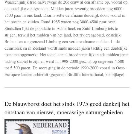
Waarschijnlijk trad halverwege de 20e eeuw al een afname op, vooral op
de oostelijke zandgronden. Midden jaren zeventig broedden nog 6000-
7500 paar in ons land. Daarna zette de afname duidelijk door, vooral in
het oosten en zuiden. Rond 1985 waren nog 3000-4500 paar over.
Sindsdien lijkt de populatie in Achterhoek en Zuid-Limburg iets te
stijgen, terwijl het midden van het land, het rivierengebied, oostelijk
Brabant en aangrenzend Limburg een verdere afname melden. In de
duinstreek en in Zeeland wordt sinds midden jaren tachtig een duidelijke
toename opgemerkt. Het totaal aantal broedparen lijkt sinds midden jaren
tachtig stabiel te zijn en werd in 1998-2000 geschat op ongeveer 4.500
tot 5.500 paren. De soort ging in de periode 1990-2000 vooral in Oost-
Europese landen achteruit (gegevens Birdlife International, zie bijlage).
De blauwborst doet het sinds 1975 goed dankzij het
ontstaan van nieuwe, moerassige natuurgebieden