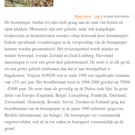
about
Read more
Log in
to post comments
De
De boompieper Anthus trivialis leeft graag aan de rand van bossen en
boompieper
open plekken. Moerassen zijn zeer geliefd, maar ook kaalgekapte
gaat
bospercelen en heideterreinen worden volop bewoond door boompiepers.
sinds
de
Enkele opvallende veranderingen in de verspreiding van de boompieper
jaren
kunnen worden geconstateerd. Het rivierengebied wordt minder en
1990
minder bewoond, evenals Zeeland en Zuid-Limburg. Flevoland
in
daarentegen is voor een groot deel gekoloniseerd. De soort is in elk geval
grote
delen
uit een groter gebied verdwenen dan dat er aan broedgebied is
van
bijgekomen. Volgens SOVON was er sinds 1990 een significante toename
Europa
van <5% per jaar. Het broedbestand werd in 1998-2000 geschat op 35000
achteruit
- 45000 paar. De soort staat als gevoelig op de Duitse rode lijst. In grote
delen van Europa (Engeland, België, Luxemburg, Frankrijk, Duitsland,
Zwitserland, Oostenrijk, Kroatië, Servië, Zweden en Finland) ging het
broedbestand van de boompieper in de jaren 1990 achteruit (gegevens
Birdlife International, zie bijlage). De boompieper eet voornamelijk
ongewervelden, ook af en toe zaden en fourageert voornamelijk op de
grond.