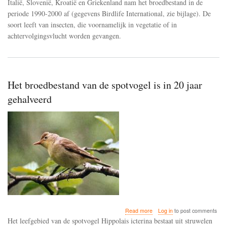
Italië, Slovenië, Kroatië en Griekenland nam het broedbestand in de
periode 1990-2000 af (gegevens Birdlife International, zie bijlage). De
soort leeft van insecten, die voornamelijk in vegetatie of in
achtervolgingsvlucht worden gevangen.
Het broedbestand van de spotvogel is in 20 jaar
gehalveerd
about
Read more
Log in
to post comments
Het
Het leefgebied van de spotvogel Hippolais icterina bestaat uit struwelen
broedbestand