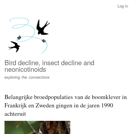
Skip
Log in
User
to
account
main
menu
content
Bird decline, insect decline and
neonicotinoids
exploring the connections
Belangrijke broedpopulaties van de boomklever in
Frankrijk en Zweden gingen in de jaren 1990
achteruit