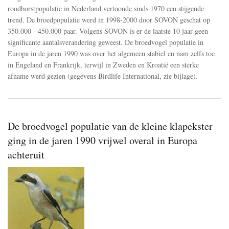
roodborstpopulatie in Nederland vertoonde sinds 1970 een stijgende
sinds
1970
trend. De broedpopulatie werd in 1998-2000 door SOVON geschat op
is
350.000 - 450.000 paar. Volgens SOVON is er de laatste 10 jaar geen
in
significante aantalsverandering geweest. De broedvogel populatie in
de
laatste
Europa in de jaren 1990 was over het algemeen stabiel en nam zelfs toe
10
in Engeland en Frankrijk, terwijl in Zweden en Kroatië een sterke
jaar
afname werd gezien (gegevens Birdlife International, zie bijlage).
tot
staan
gekomen
De broedvogel populatie van de kleine klapekster
ging in de jaren 1990 vrijwel overal in Europa
achteruit