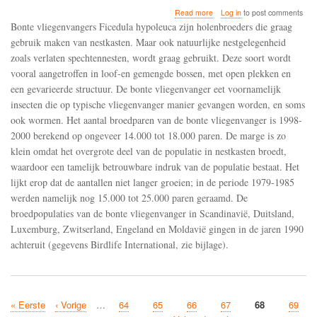
about
Read more
Log in
to post comments
De
Bonte vliegenvangers Ficedula hypoleuca zijn holenbroeders die graag
broedpopulaties
gebruik maken van nestkasten. Maar ook natuurlijke nestgelegenheid
van
zoals verlaten spechtennesten, wordt graag gebruikt. Deze soort wordt
de
bonte
vooral aangetroffen in loof-en gemengde bossen, met open plekken en
vliegenvangers
een gevarieerde structuur. De bonte vliegenvanger eet voornamelijk
in
insecten die op typische vliegenvanger manier gevangen worden, en soms
Noord-
ook wormen. Het aantal broedparen van de bonte vliegenvanger is 1998-
en
West-
2000 berekend op ongeveer 14.000 tot 18.000 paren. De marge is zo
Europa
klein omdat het overgrote deel van de populatie in nestkasten broedt,
gingen
waardoor een tamelijk betrouwbare indruk van de populatie bestaat. Het
in
de
lijkt erop dat de aantallen niet langer groeien; in de periode 1979-1985
jaren
werden namelijk nog 15.000 tot 25.000 paren geraamd. De
1990
broedpopulaties van de bonte vliegenvanger in Scandinavië, Duitsland,
achteruit
Luxemburg, Zwitserland, Engeland en Moldavië gingen in de jaren 1990
achteruit (gegevens Birdlife International, zie bijlage).
First
« Eerste
Previous
‹ Vorige
…
Page
64
Page
65
Page
66
Page
67
Current
68
Page
69
Pagination