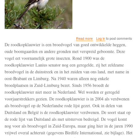
about
Read more
Log in
to post comments
De
De roodkopklauwier is een broedvogel van goed ontwikkelde heggen,
roodkopklauwier
oude boomgaarden en andere gronden met verspreid geboomte. Deze
is
vogel eet voornamelijk grote insecten. Rond 1900 was de
in
2004
roodkopklauwier Lanius senator nog een geregelde, zij het zeldzame
als
broedvogel in de duinstreek en in het zuiden van ons land, met name in
verdwenen
oost-Brabant en Limburg. Na 1940 waren alleen nog enkele
als
broedplaatsen in Zuid-Limburg bezet. Sinds 1956 broedt de
broedvogel
op
roodkopklauwier niet meer in Nederland. Wel worden er geregeld
de
voorjaarstrekkers gezien. De roodkopklauwier is in 2004 als verdwenen
Nederlandse
als broedvogel op de Nederlandse rode lijst gezet. Ook in delen van
rode
lijst
Duitsland en België is de roodkopklauwier verdwenen. De soort staat op
gezet
de rode lijst van Duitsland als met uitsterven bedreigd. De vogel komt
nog voor als broedvogel in Zuid-Europa, maar ging hier in de jaren 1990
vrijwel overal achteruit (gegevens Birdlife International, zie bijlage). Het