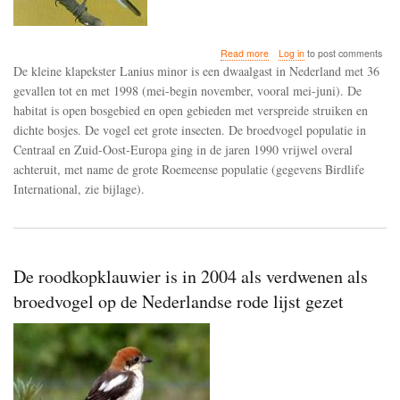
about
Read more
Log in
to post comments
De
De kleine klapekster Lanius minor is een dwaalgast in Nederland met 36
broedvogel
gevallen tot en met 1998 (mei-begin november, vooral mei-juni). De
populatie
habitat is open bosgebied en open gebieden met verspreide struiken en
van
de
dichte bosjes. De vogel eet grote insecten. De broedvogel populatie in
kleine
Centraal en Zuid-Oost-Europa ging in de jaren 1990 vrijwel overal
klapekster
achteruit, met name de grote Roemeense populatie (gegevens Birdlife
ging
International, zie bijlage).
in
de
jaren
1990
vrijwel
overal
De roodkopklauwier is in 2004 als verdwenen als
in
Europa
broedvogel op de Nederlandse rode lijst gezet
achteruit