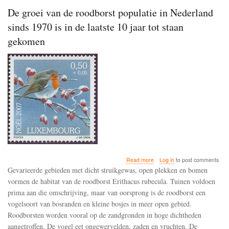
De groei van de roodborst populatie in Nederland
sinds 1970 is in de laatste 10 jaar tot staan
gekomen
about
Read more
Log in
to post comments
De
Gevarieerde gebieden met dicht struikgewas, open plekken en bomen
groei
vormen de habitat van de roodborst Erithacus rubecula. Tuinen voldoen
van
prima aan die omschrijving, maar van oorsprong is de roodborst een
de
roodborst
vogelsoort van bosranden en kleine bosjes in meer open gebied.
populatie
Roodborsten worden vooral op de zandgronden in hoge dichtheden
in
aangetroffen. De vogel eet ongewervelden, zaden en vruchten. De
Nederland