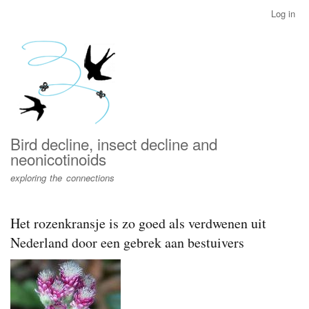
Skip
Log in
User
to
account
main
menu
content
Bird decline, insect decline and
neonicotinoids
exploring the connections
Het rozenkransje is zo goed als verdwenen uit
Nederland door een gebrek aan bestuivers