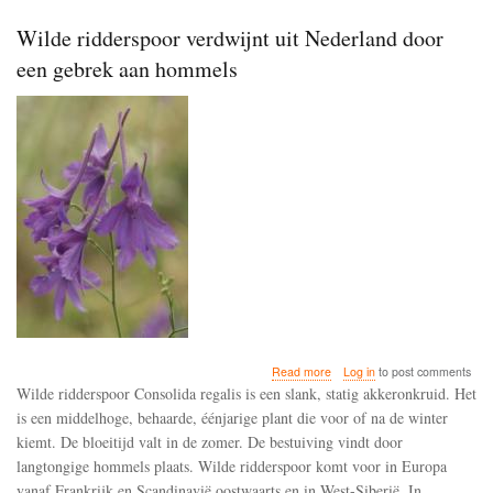
Wilde ridderspoor verdwijnt uit Nederland door
een gebrek aan hommels
about
Read more
Log in
to post comments
Wilde
Wilde ridderspoor Consolida regalis is een slank, statig akkeronkruid. Het
ridderspoor
is een middelhoge, behaarde, éénjarige plant die voor of na de winter
verdwijnt
kiemt. De bloeitijd valt in de zomer. De bestuiving vindt door
uit
Nederland
langtongige hommels plaats. Wilde ridderspoor komt voor in Europa
door
vanaf Frankrijk en Scandinavië oostwaarts en in West-Siberië. In