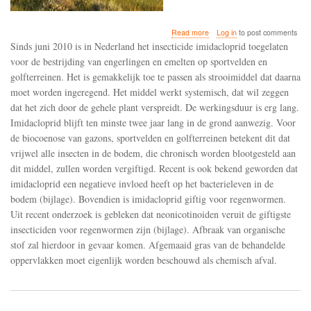
about
Read more
Log in
to post comments
Imidacloprid
Sinds juni 2010 is in Nederland het insecticide imidacloprid toegelaten
tast
voor de bestrijding van engerlingen en emelten op sportvelden en
de
golfterreinen. Het is gemakkelijk toe te passen als strooimiddel dat daarna
bodembiodiversiteit
aan
moet worden ingeregend. Het middel werkt systemisch, dat wil zeggen
dat het zich door de gehele plant verspreidt. De werkingsduur is erg lang.
Imidacloprid blijft ten minste twee jaar lang in de grond aanwezig. Voor
de biocoenose van gazons, sportvelden en golfterreinen betekent dit dat
vrijwel alle insecten in de bodem, die chronisch worden blootgesteld aan
dit middel, zullen worden vergiftigd. Recent is ook bekend geworden dat
imidacloprid een negatieve invloed heeft op het bacterieleven in de
bodem (bijlage). Bovendien is imidacloprid giftig voor regenwormen.
Uit recent onderzoek is gebleken dat neonicotinoiden veruit de giftigste
insecticiden voor regenwormen zijn (bijlage). Afbraak van organische
stof zal hierdoor in gevaar komen. Afgemaaid gras van de behandelde
oppervlakken moet eigenlijk worden beschouwd als chemisch afval.