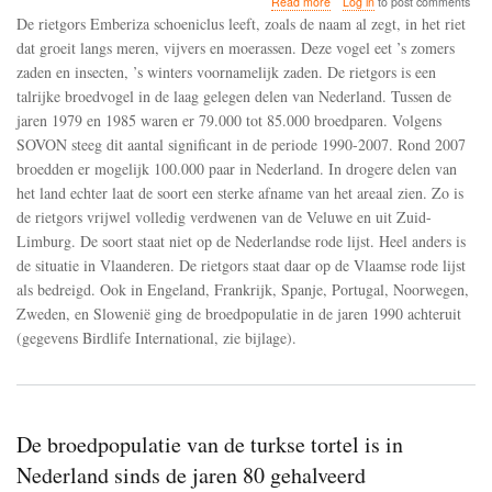
Read more
Log in
to post comments
De
De rietgors Emberiza schoeniclus leeft, zoals de naam al zegt, in het riet
rietgors
dat groeit langs meren, vijvers en moerassen. Deze vogel eet ’s zomers
gaat
zaden en insecten, ’s winters voornamelijk zaden. De rietgors is een
in
grote
talrijke broedvogel in de laag gelegen delen van Nederland. Tussen de
delen
jaren 1979 en 1985 waren er 79.000 tot 85.000 broedparen. Volgens
van
SOVON steeg dit aantal significant in de periode 1990-2007. Rond 2007
West-
broedden er mogelijk 100.000 paar in Nederland. In drogere delen van
en
Noord-
het land echter laat de soort een sterke afname van het areaal zien. Zo is
Europa
de rietgors vrijwel volledig verdwenen van de Veluwe en uit Zuid-
achteruit
Limburg. De soort staat niet op de Nederlandse rode lijst. Heel anders is
de situatie in Vlaanderen. De rietgors staat daar op de Vlaamse rode lijst
als bedreigd. Ook in Engeland, Frankrijk, Spanje, Portugal, Noorwegen,
Zweden, en Slowenië ging de broedpopulatie in de jaren 1990 achteruit
(gegevens Birdlife International, zie bijlage).
De broedpopulatie van de turkse tortel is in
Nederland sinds de jaren 80 gehalveerd