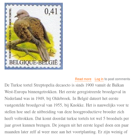
about
Read more
Log in
to post comments
De
De Turkse tortel Streptopelia decaocto is sinds 1900 vanuit de Balkan
broedpopulatie
West-Europa binnengetrokken. Het eerste geregistreerde broedgeval in
van
Nederland was in 1949, bij Oldebroek. In België dateert het eerste
de
turkse
vastgestelde broedgeval van 1955, bij Knokke. Het is nauwelijks voor te
tortel
stellen hoe snel de uitbreiding van deze hoogproductieve broeder zich
is
heeft voltrokken. Dat komt doordat turkse tortels tot wel 5 broedsels per
in
jaar groot kunnen brengen. De jongen uit het eerste legsel doen een paar
Nederland
sinds
maanden later zelf al weer mee aan het voortplanting. Er zijn weinig of
de