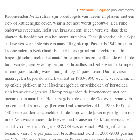
about
Read more
Log in
to post comments
De
Krooneenden Netta rufina zijn broedvogels van meren en plassen met een
krooneend
riet- of kruidenrijke oever, waarin het nest wordt gebouwd. Een rijke
neemt
onderwatervegetatie, liefst van kranswieren, is een vereiste, daar deze
sinds
de
planten de hoofdmoot van het menu uitmaken. Dierlijk voedsel als slakjes
jaren
en insecten vormt slechts een aanvulling hierop. Pas sinds 1942 broeden
1990
krooneenden in Nederland. Een echt forse groei zat er echter niet in;
sterk
lange tijd schommelde het aantal broedparen tussen de 30 en de 65. In de
toe
loop van de jaren zeventig begon het broedbestand zelfs weer te krimpen
en eind jaren tachtig waren hooguit nog 15 paren over. Door diverse
maatregelen begon de waterkwaliteit in 1980-1990 weer te verbeteren, en
op enkele plekken in het IJsselmeergebied ontwikkelden of herstelden
zich kranswiervegetaties. Hierop reageerden de krooneenden met een
toename van aantallen. Het eerst gebeurde dit in de Gouwzee, waar zich
op een jaarlijks omvangrijker wordend kranswierveld in 1990-1995 tot
140 krooneenden verzamelden. In de loop van de jaren negentig nam ook
in de Veluwerandmeren de hoeveelheid kranswier sterk toe, evenals het
aantal krooneenden. Volgens SOVON was er vanaf 1990 significante
toename van >5% per jaar. Het broedbestand werd in 2005-2008 geschat
op 260 - 420 paar. Vrijwel overal in Europa was de broedpopulatie in de