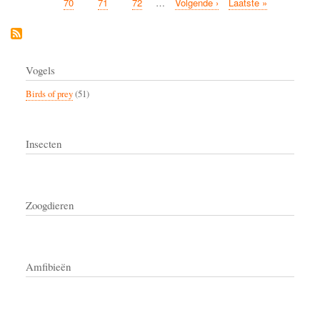
page
page
page
Page
70
Page
71
Page
72
…
Next
Volgende ›
Last
Laatste »
page
page
Vogels
Birds of prey
(51)
Insecten
Zoogdieren
Amfibieën