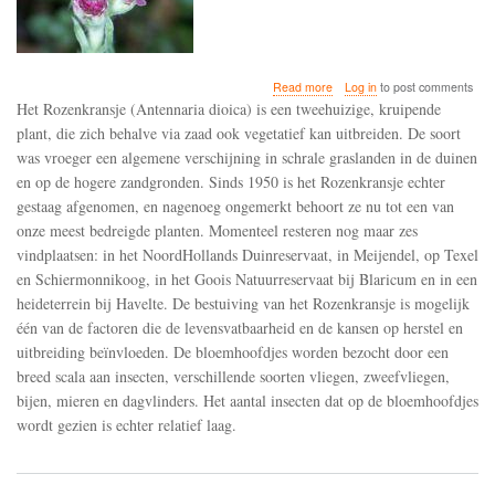
about
Read more
Log in
to post comments
Het
Het Rozenkransje (Antennaria dioica) is een tweehuizige, kruipende
rozenkransje
plant, die zich behalve via zaad ook vegetatief kan uitbreiden. De soort
is
was vroeger een algemene verschijning in schrale graslanden in de duinen
zo
goed
en op de hogere zandgronden. Sinds 1950 is het Rozenkransje echter
als
gestaag afgenomen, en nagenoeg ongemerkt behoort ze nu tot een van
verdwenen
onze meest bedreigde planten. Momenteel resteren nog maar zes
uit
vindplaatsen: in het NoordHollands Duinreservaat, in Meijendel, op Texel
Nederland
door
en Schiermonnikoog, in het Goois Natuurreservaat bij Blaricum en in een
een
heideterrein bij Havelte. De bestuiving van het Rozenkransje is mogelijk
gebrek
één van de factoren die de levensvatbaarheid en de kansen op herstel en
aan
bestuivers
uitbreiding beïnvloeden. De bloemhoofdjes worden bezocht door een
breed scala aan insecten, verschillende soorten vliegen, zweefvliegen,
bijen, mieren en dagvlinders. Het aantal insecten dat op de bloemhoofdjes
wordt gezien is echter relatief laag.