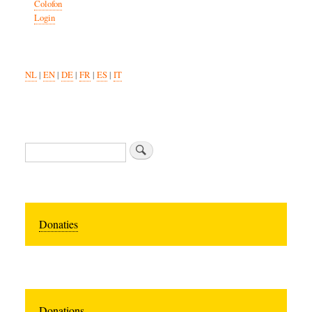
Colofon
Login
NL
|
EN
|
DE
|
FR
|
ES
|
IT
Search
Donaties
Donations