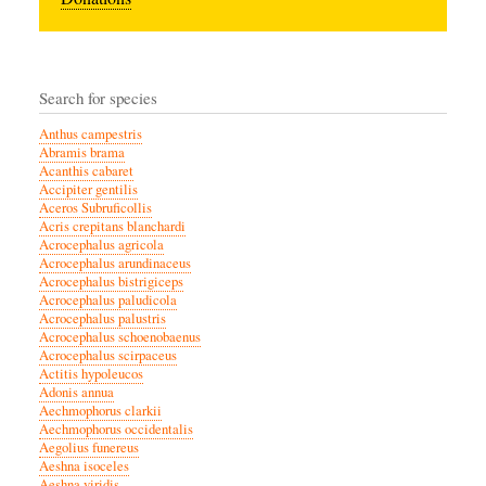
Search for species
Anthus campestris
Abramis brama
Acanthis cabaret
Accipiter gentilis
Aceros Subruficollis
Acris crepitans blanchardi
Acrocephalus agricola
Acrocephalus arundinaceus
Acrocephalus bistrigiceps
Acrocephalus paludicola
Acrocephalus palustris
Acrocephalus schoenobaenus
Acrocephalus scirpaceus
Actitis hypoleucos
Adonis annua
Aechmophorus clarkii
Aechmophorus occidentalis
Aegolius funereus
Aeshna isoceles
Aeshna viridis