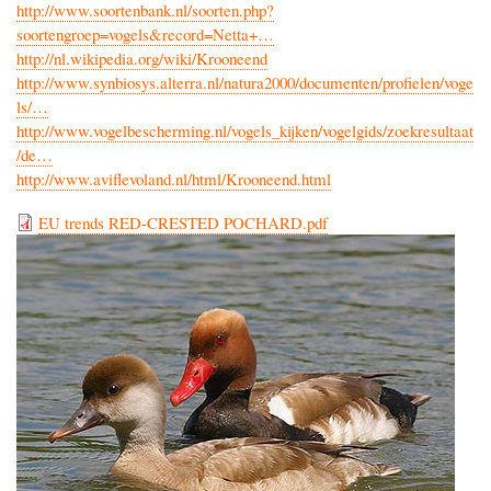
http://www.soortenbank.nl/soorten.php?
soortengroep=vogels&record=Netta+…
http://nl.wikipedia.org/wiki/Krooneend
http://www.synbiosys.alterra.nl/natura2000/documenten/profielen/voge
ls/…
http://www.vogelbescherming.nl/vogels_kijken/vogelgids/zoekresultaat
/de…
http://www.aviflevoland.nl/html/Krooneend.html
EU trends RED-CRESTED POCHARD.pdf