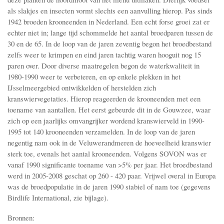
als slakjes en insecten vormt slechts een aanvulling hierop. Pas sinds
1942 broeden krooneenden in Nederland. Een echt forse groei zat er
echter niet in; lange tijd schommelde het aantal broedparen tussen de
30 en de 65. In de loop van de jaren zeventig begon het broedbestand
zelfs weer te krimpen en eind jaren tachtig waren hooguit nog 15
paren over. Door diverse maatregelen begon de waterkwaliteit in
1980-1990 weer te verbeteren, en op enkele plekken in het
IJsselmeergebied ontwikkelden of herstelden zich
kranswiervegetaties. Hierop reageerden de krooneenden met een
toename van aantallen. Het eerst gebeurde dit in de Gouwzee, waar
zich op een jaarlijks omvangrijker wordend kranswierveld in 1990-
1995 tot 140 krooneenden verzamelden. In de loop van de jaren
negentig nam ook in de Veluwerandmeren de hoeveelheid kranswier
sterk toe, evenals het aantal krooneenden. Volgens SOVON was er
vanaf 1990 significante toename van >5% per jaar. Het broedbestand
werd in 2005-2008 geschat op 260 - 420 paar. Vrijwel overal in Europa
was de broedpopulatie in de jaren 1990 stabiel of nam toe (gegevens
Birdlife International, zie bijlage).
Bronnen: