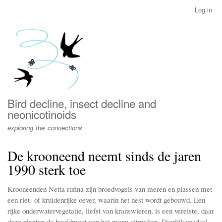
Skip
Log in
User
to
account
main
menu
content
Bird decline, insect decline and
neonicotinoids
exploring the connections
De krooneend neemt sinds de jaren
1990 sterk toe
Krooneenden Netta rufina zijn broedvogels van meren en plassen met
een riet- of kruidenrijke oever, waarin het nest wordt gebouwd. Een
rijke onderwatervegetatie, liefst van kranswieren, is een vereiste, daar
deze planten de hoofdmoot van het menu uitmaken. Dierlijk voedsel