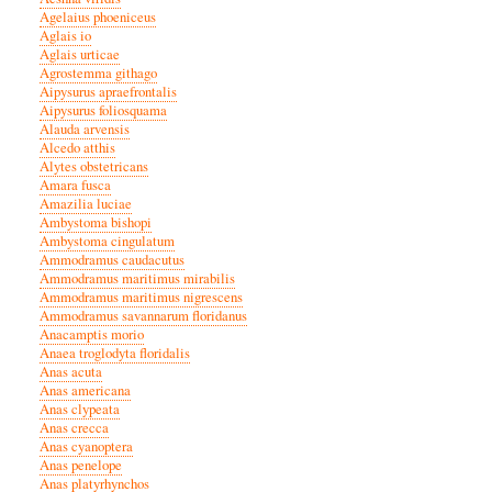
Agelaius phoeniceus
Aglais io
Aglais urticae
Agrostemma githago
Aipysurus apraefrontalis
Aipysurus foliosquama
Alauda arvensis
Alcedo atthis
Alytes obstetricans
Amara fusca
Amazilia luciae
Ambystoma bishopi
Ambystoma cingulatum
Ammodramus caudacutus
Ammodramus maritimus mirabilis
Ammodramus maritimus nigrescens
Ammodramus savannarum floridanus
Anacamptis morio
Anaea troglodyta floridalis
Anas acuta
Anas americana
Anas clypeata
Anas crecca
Anas cyanoptera
Anas penelope
Anas platyrhynchos