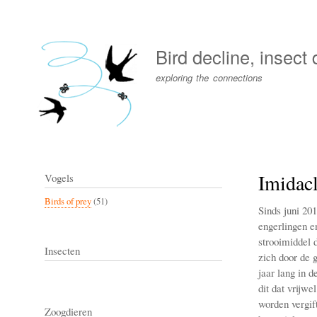
User
account
Bird decline, insect
menu
exploring the connections
Imidacl
Vogels
Birds of prey
(51)
Sinds juni 201
engerlingen en
strooimiddel 
Insecten
zich door de g
jaar lang in 
dit dat vrijwe
worden vergif
Zoogdieren