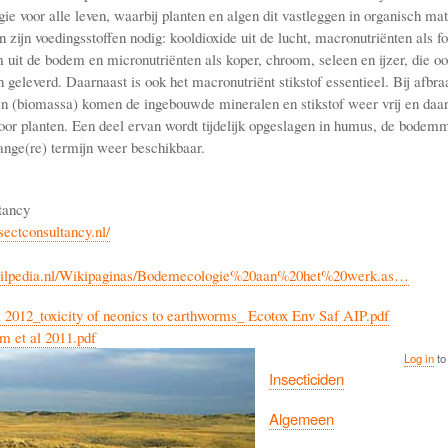
gie voor alle leven, waarbij planten en algen dit vastleggen in organisch ma
 zijn voedingsstoffen nodig: kooldioxide uit de lucht, macronutriënten als f
uit de bodem en micronutriënten als koper, chroom, seleen en ijzer, die oo
geleverd. Daarnaast is ook het macronutriënt stikstof essentieel. Bij afbra
en (biomassa) komen de ingebouwde mineralen en stikstof weer vrij en da
oor planten. Een deel ervan wordt tijdelijk opgeslagen in humus, de bodemm
ange(re) termijn weer beschikbaar.
tancy
sectconsultancy.nl/
oilpedia.nl/Wikipaginas/Bodemecologie%20aan%20het%20werk.as…
 2012_toxicity of neonics to earthworms_ Ecotox Env Saf AIP.pdf
 et al 2011.pdf
Log in
to
Insecticiden
Algemeen