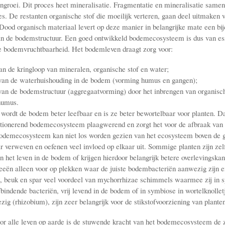
engroei. Dit proces heet mineralisatie. Fragmentatie en mineralisatie same
es. De restanten organische stof die moeilijk verteren, gaan deel uitmaken
Dood organisch materiaal levert op deze manier in belangrijke mate een bi
an de bodemstructuur. Een goed ontwikkeld bodemecosysteem is dus van es
e bodemvruchtbaarheid. Het bodemleven draagt zorg voor:
van de kringloop van mineralen, organische stof en water;
 van de waterhuishouding in de bodem (vorming humus en gangen);
 van de bodemstructuur (aggregaatvorming) door het inbrengen van organisch
humus.
s wordt de bodem beter leefbaar en is ze beter bewortelbaar voor planten. D
tionerend bodemecosysteem plaagwerend en zorgt het voor de afbraak van 
bodemecosysteem kan niet los worden gezien van het ecosysteem boven de 
ar verweven en oefenen veel invloed op elkaar uit. Sommige planten zijn zel
n het leven in de bodem of krijgen hierdoor belangrijk betere overlevingska
eën alleen voor op plekken waar de juiste bodembacteriën aanwezig zijn 
, beuk en spar veel voordeel van mychorrhizae schimmels waarmee zij in 
fbindende bacteriën, vrij levend in de bodem of in symbiose in wortelknollet
ig (rhizobium), zijn zeer belangrijk voor de stikstofvoorziening van planten
oor alle leven op aarde is de stuwende kracht van het bodemecosysteem de