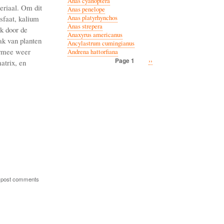
Anas cyanoptera
teriaal. Om dit
Anas penelope
osfaat, kalium
Anas platyrhynchos
Anas strepera
k door de
Anaxyrus americanus
ak van planten
Ancylastrum cumingianus
armee weer
Andrena hattorfiana
Next
››
Page 1
atrix, en
Pagination
page
 post comments