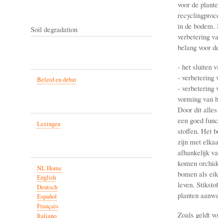
voor de plant
recyclingproc
in de bodem. 
Soil degradation
verbetering v
belang voor d
- het sluiten 
- verbetering
Beleid en debat
- verbetering
vorming van 
Door dit alle
een goed func
Lezingen
stoffen. Het 
zijn met elka
afhankelijk va
komen orchide
NL Home
bomen als eik
English
leven. Stiksto
Deutsch
planten aanwez
Español
Français
Zoals geldt v
Italiano