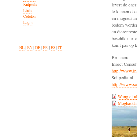
levert de ener
Knipsels
Links
te kunnen doen
Colofon
en magnesium 
Login
bodem worden 
en dierenrest
beschikbaar v
komt pas op l
NL
|
EN
|
DE
|
FR
|
ES
|
IT
Bronnen:
Insect Consul
http://www.in
Soilpedia.nl
http://www.s
Wang et al
Moghaddam