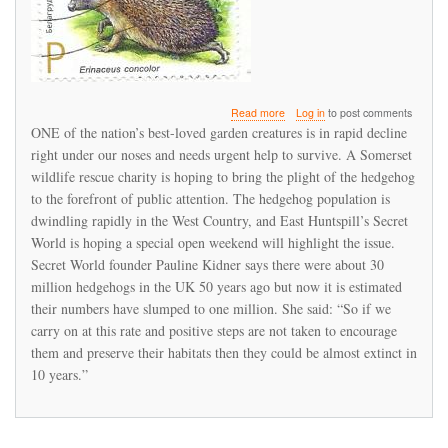
about
Read more
Log in
to post comments
There
ONE of the nation’s best-loved garden creatures is in rapid decline
were
right under our noses and needs urgent help to survive. A Somerset
30
wildlife rescue charity is hoping to bring the plight of the hedgehog
million
hedgehogs
to the forefront of public attention. The hedgehog population is
in
dwindling rapidly in the West Country, and East Huntspill’s Secret
the
World is hoping a special open weekend will highlight the issue.
UK
Secret World founder Pauline Kidner says there were about 30
50
years
million hedgehogs in the UK 50 years ago but now it is estimated
ago
their numbers have slumped to one million. She said: “So if we
but
carry on at this rate and positive steps are not taken to encourage
their
numbers
them and preserve their habitats then they could be almost extinct in
have
10 years.”
slumped
to
just
one