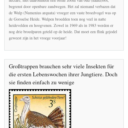
hectare, met daaromheen een brede zoom van oud (naald)bos,
van
de
begrenst door openbare zandwegen. Het zal niemand verbazen dat
Gorsselse
de Wulp (Numenius arquata) vroeger een vaste broedvogel was op
Heide
de Gorsselse Heide. Wulpen broedden toen nog veel in natte
heidevelden en hoogvenen. Zowel in 1969 als in 1983 werden er
nog drie broedparen geteld op de heide. Dat moet een flink gejodel
geweest zijn in het vroege voorjaar!
Großtrappen brauchen sehr viele Insekten für
die ersten Lebenswochen ihrer Jungtiere. Doch
sie finden einfach zu wenige