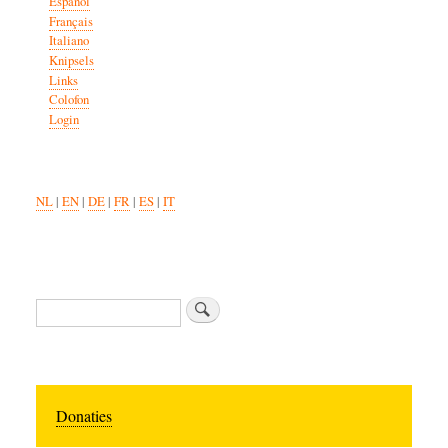
Español
Français
Italiano
Knipsels
Links
Colofon
Login
NL
|
EN
|
DE
|
FR
|
ES
|
IT
Search
Donaties