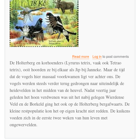
about
Read more
Log in
to post comments
Gebrek
De Holterberg en korhoenders (Lyrurus tetrix, vaak ook Tetrao
aan
tetrix), ooit hoorden ze bij elkaar als Jip bij Janneke. Maar de tijd
insecten
dat de vogels hier massaal voorkwamen ligt ver achter ons. De
was
de
vogels werden steeds verder terug gedrongen naar uiteindelijk de
doodsteek
heidevelden in het midden van de heuvel. Nadat veertig jaar
voor
geleden het hoen verdwenen was uit het nabij gelegen Wierdense
de
Veld en de Borkeld ging het ook op de Holterberg bergafwaarts. De
korhoenders
van
kleine restpopulatie kon het op eigen kracht niet redden. De kuikens
de
voeden zich in de eerste twee weken van hun leven met
Holterberg
ongewervelden.