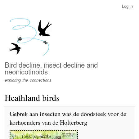
Skip
Log in
User
to
account
main
menu
content
Bird decline, insect decline and
neonicotinoids
exploring the connections
Heathland birds
Gebrek aan insecten was de doodsteek voor de
korhoenders van de Holterberg