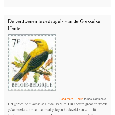
De verdwenen broedvogels van de Gorsselse
Heide
about
Read more
Log in
to post comments
De
Het gebied de “Gorsselse Heide” is ruim 110 hectare groot en wordt
verdwenen
gekenmerkt door een centraal gelegen heideveld van zo’n 40
broedvogels