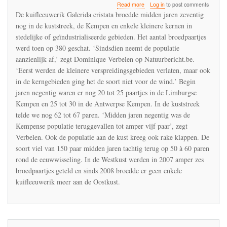
about
Read more
Log in
to post comments
De
De kuifleeuwerik Galerida cristata broedde midden jaren zeventig
kuifleeuwerik
nog in de kuststreek, de Kempen en enkele kleinere kernen in
komt
stedelijke of geïndustrialiseerde gebieden. Het aantal broedpaartjes
in
Vlaanderen
werd toen op 380 geschat. ‘Sindsdien neemt de populatie
als
aanzienlijk af,’ zegt Dominique Verbelen op Natuurbericht.be.
broedvogel
‘Eerst werden de kleinere verspreidingsgebieden verlaten, maar ook
nauwelijks
in de kerngebieden ging het de soort niet voor de wind.’ Begin
meer
voor
jaren negentig waren er nog 20 tot 25 paartjes in de Limburgse
Kempen en 25 tot 30 in de Antwerpse Kempen. In de kuststreek
telde we nog 62 tot 67 paren. ‘Midden jaren negentig was de
Kempense populatie teruggevallen tot amper vijf paar’, zegt
Verbelen. Ook de populatie aan de kust kreeg ook rake klappen. De
soort viel van 150 paar midden jaren tachtig terug op 50 à 60 paren
rond de eeuwwisseling. In de Westkust werden in 2007 amper zes
broedpaartjes geteld en sinds 2008 broedde er geen enkele
kuifleeuwerik meer aan de Oostkust.