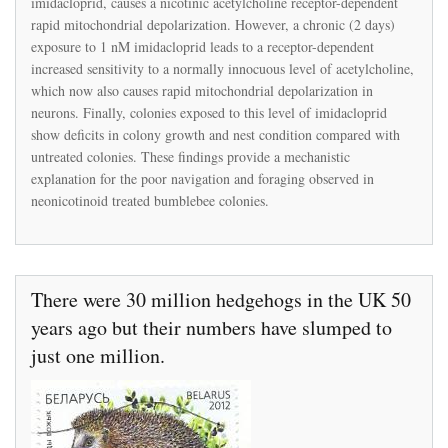
imidacloprid, causes a nicotinic acetylcholine receptor-dependent
vulnerability
rapid mitochondrial depolarization. However, a chronic (2 days)
to
exposure to 1 nM imidacloprid leads to a receptor-dependent
mitochondrial
dysfunction
increased sensitivity to a normally innocuous level of acetylcholine,
in
which now also causes rapid mitochondrial depolarization in
the
neurons. Finally, colonies exposed to this level of imidacloprid
bumblebee
show deficits in colony growth and nest condition compared with
untreated colonies. These findings provide a mechanistic
explanation for the poor navigation and foraging observed in
neonicotinoid treated bumblebee colonies.
There were 30 million hedgehogs in the UK 50
years ago but their numbers have slumped to
just one million.