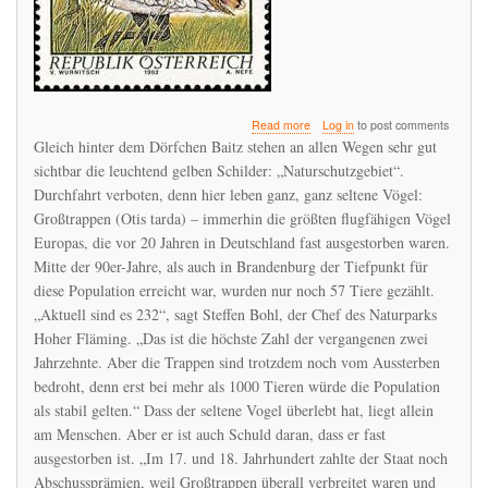
about
Read more
Log in
to post comments
Großtrappen
Gleich hinter dem Dörfchen Baitz stehen an allen Wegen sehr gut
brauchen
sichtbar die leuchtend gelben Schilder: „Naturschutzgebiet“.
sehr
Durchfahrt verboten, denn hier leben ganz, ganz seltene Vögel:
viele
Insekten
Großtrappen (Otis tarda) – immerhin die größten flugfähigen Vögel
für
Europas, die vor 20 Jahren in Deutschland fast ausgestorben waren.
die
Mitte der 90er-Jahre, als auch in Brandenburg der Tiefpunkt für
ersten
diese Population erreicht war, wurden nur noch 57 Tiere gezählt.
Lebenswochen
ihrer
„Aktuell sind es 232“, sagt Steffen Bohl, der Chef des Naturparks
Jungtiere.
Hoher Fläming. „Das ist die höchste Zahl der vergangenen zwei
Doch
Jahrzehnte. Aber die Trappen sind trotzdem noch vom Aussterben
sie
finden
bedroht, denn erst bei mehr als 1000 Tieren würde die Population
einfach
als stabil gelten.“ Dass der seltene Vogel überlebt hat, liegt allein
zu
am Menschen. Aber er ist auch Schuld daran, dass er fast
wenige
ausgestorben ist. „Im 17. und 18. Jahrhundert zahlte der Staat noch
Abschussprämien, weil Großtrappen überall verbreitet waren und