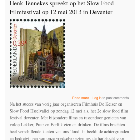
Henk Tennekes spreekt op het Slow Food
Filmfestival op 12 mei 2013 in Deventer
about
Read more
Log in
to post comments
Henk
Na het succes van vorig jaar organiseren Filmhuis De Keizer en
Tennekes
Slow Food IJsselvallei op zondag 12 mei a.s. het 2e slow food film
spreekt
festival deventer. Met bijzondere films en tussendoor genieten van
op
het
volop Lekker, Puur en Eerlijk eten en drinken. De films brachten
Slow
heel verschillende kanten van ons ‘food’ in beeld: de achtergronden
Food
en bedreigingen van onze voedselvoorziening, de hartstocht voor
Filmfestival