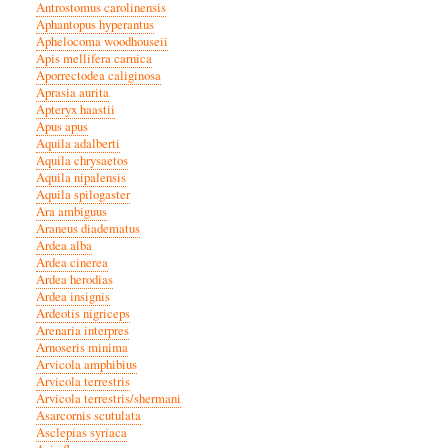
Antrostomus carolinensis
Aphantopus hyperantus
Aphelocoma woodhouseii
Apis mellifera carnica
Aporrectodea caliginosa
Aprasia aurita
Apteryx haastii
Apus apus
Aquila adalberti
Aquila chrysaetos
Aquila nipalensis
Aquila spilogaster
Ara ambiguus
Araneus diadematus
Ardea alba
Ardea cinerea
Ardea herodias
Ardea insignis
Ardeotis nigriceps
Arenaria interpres
Arnoseris minima
Arvicola amphibius
Arvicola terrestris
Arvicola terrestris/shermani
Asarcornis scutulata
Asclepias syriaca