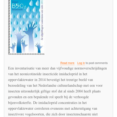
about
Read more
Log in
to post comments
Het
Een inventarisatie van meer dan vijfvoudige normoverschrijdingen
Nederlandse
van het neonicotinoïde insecticide imidacloprid in het
cultuurlandschap
oppervlaktewater in 2014 bevestigt het treurige beeld van
wordt
al
bezoedeling van het Nederlandse cultuurlandschap met een voor
sinds
insecten uitzonderlijk giftige stof dat al sinds 2004 heeft plaats
2004
gevonden en een bepalende rol speelt bij de verhoogde
bezoedeld
bijenvolksterfte. De imidacloprid concentraties in het
met
insectenkiller
oppervlaktewater correleren eveneens met achteruitgang van
imidacloprid
insectivore vogelsoorten, die zich door insectenschaarste niet