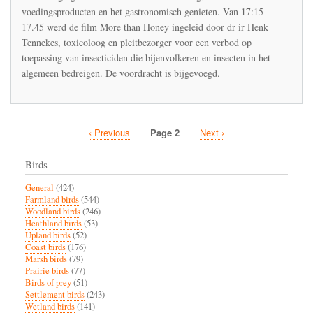
voedingsproducten en het gastronomisch genieten. Van 17:15 -
op
12
17.45 werd de film More than Honey ingeleid door dr ir Henk
mei
Tennekes, toxicoloog en pleitbezorger voor een verbod op
2013
toepassing van insecticiden die bijenvolkeren en insecten in het
in
Deventer
algemeen bedreigen. De voordracht is bijgevoegd.
Previous
‹ Previous
Page 2
Next
Next ›
Pagination
page
page
Birds
General
(424)
Farmland birds
(544)
Woodland birds
(246)
Heathland birds
(53)
Upland birds
(52)
Coast birds
(176)
Marsh birds
(79)
Prairie birds
(77)
Birds of prey
(51)
Settlement birds
(243)
Wetland birds
(141)