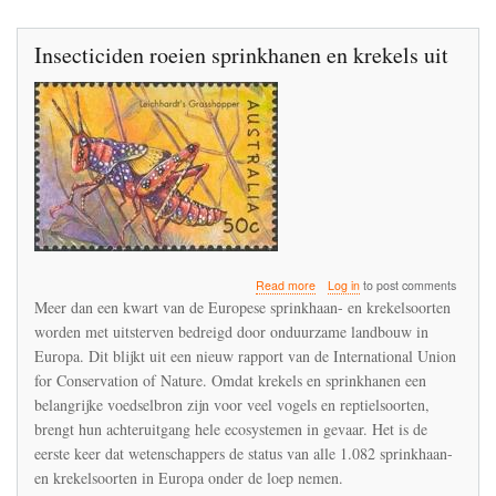
Insecticiden roeien sprinkhanen en krekels uit
about
Read more
Log in
to post comments
Insecticiden
Meer dan een kwart van de Europese sprinkhaan- en krekelsoorten
roeien
worden met uitsterven bedreigd door onduurzame landbouw in
sprinkhanen
Europa. Dit blijkt uit een nieuw rapport van de International Union
en
krekels
for Conservation of Nature. Omdat krekels en sprinkhanen een
uit
belangrijke voedselbron zijn voor veel vogels en reptielsoorten,
brengt hun achteruitgang hele ecosystemen in gevaar. Het is de
eerste keer dat wetenschappers de status van alle 1.082 sprinkhaan-
en krekelsoorten in Europa onder de loep nemen.