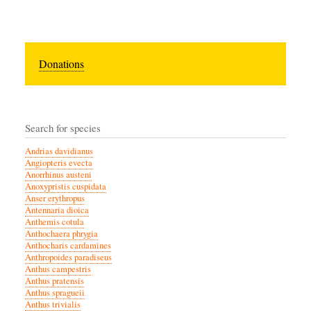
Donations
Search for species
Andrias davidianus
Angiopteris evecta
Anorrhinus austeni
Anoxypristis cuspidata
Anser erythropus
Antennaria dioica
Anthemis cotula
Anthochaera phrygia
Anthocharis cardamines
Anthropoides paradiseus
Anthus campestris
Anthus pratensis
Anthus spragueii
Anthus trivialis