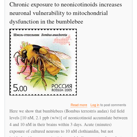
Chronic exposure to neonicotinoids increases
neuronal vulnerability to mitochondrial
dysfunction in the bumblebee
about
Read more
Log in
to post comments
Chronic
Here we show that bumblebees (Bombus terrestris audax) fed field
exposure
levels [10 nM, 2.1 ppb (w/w)] of neonicotinoid accumulate between
to
4 and 10 nM in their brains within 3 days. Acute (minutes)
neonicotinoids
increases
exposure of cultured neurons to 10 nM clothianidin, but not
neuronal