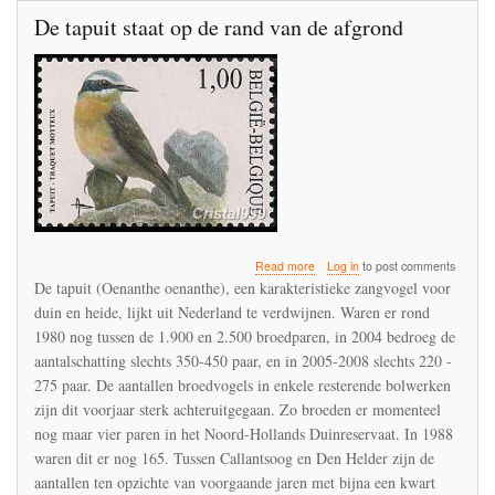
million.
De tapuit staat op de rand van de afgrond
about
Read more
Log in
to post comments
De
De tapuit (Oenanthe oenanthe), een karakteristieke zangvogel voor
tapuit
duin en heide, lijkt uit Nederland te verdwijnen. Waren er rond
staat
1980 nog tussen de 1.900 en 2.500 broedparen, in 2004 bedroeg de
op
de
aantalschatting slechts 350-450 paar, en in 2005-2008 slechts 220 -
rand
275 paar. De aantallen broedvogels in enkele resterende bolwerken
van
zijn dit voorjaar sterk achteruitgegaan. Zo broeden er momenteel
de
nog maar vier paren in het Noord-Hollands Duinreservaat. In 1988
afgrond
waren dit er nog 165. Tussen Callantsoog en Den Helder zijn de
aantallen ten opzichte van voorgaande jaren met bijna een kwart