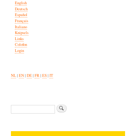
English
Deutsch
Español
Français
Italiano
Knipsels
Links
Colofon
Login
NL
|
EN
|
DE
|
FR
|
ES
|
IT
Search