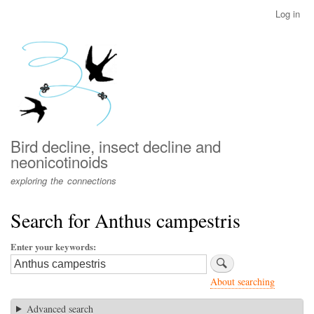
Skip
Log in
User
to
account
main
menu
content
Bird decline, insect decline and
neonicotinoids
exploring the connections
Search for Anthus campestris
Enter your keywords
About searching
Advanced search