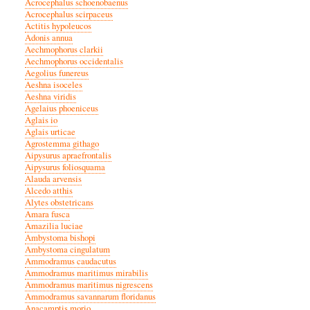
Acrocephalus schoenobaenus
Acrocephalus scirpaceus
Actitis hypoleucos
Adonis annua
Aechmophorus clarkii
Aechmophorus occidentalis
Aegolius funereus
Aeshna isoceles
Aeshna viridis
Agelaius phoeniceus
Aglais io
Aglais urticae
Agrostemma githago
Aipysurus apraefrontalis
Aipysurus foliosquama
Alauda arvensis
Alcedo atthis
Alytes obstetricans
Amara fusca
Amazilia luciae
Ambystoma bishopi
Ambystoma cingulatum
Ammodramus caudacutus
Ammodramus maritimus mirabilis
Ammodramus maritimus nigrescens
Ammodramus savannarum floridanus
Anacamptis morio