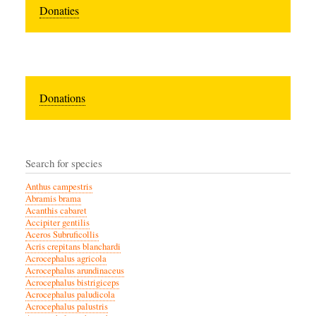
Donaties
Donations
Search for species
Anthus campestris
Abramis brama
Acanthis cabaret
Accipiter gentilis
Aceros Subruficollis
Acris crepitans blanchardi
Acrocephalus agricola
Acrocephalus arundinaceus
Acrocephalus bistrigiceps
Acrocephalus paludicola
Acrocephalus palustris