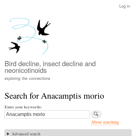
Skip
Log in
User
to
account
main
menu
content
Bird decline, insect decline and
neonicotinoids
exploring the connections
Search for Anacamptis morio
Enter your keywords
About searching
Advanced search