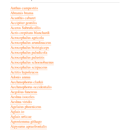
Anthus campestris
Abramis brama
Acanthis cabaret
Accipiter gentilis
Aceros Subruficollis
Acris crepitans blanchardi
Acrocephalus agricola
Acrocephalus arundinaceus
Acrocephalus bistrigiceps
Acrocephalus paludicola
Acrocephalus palustris
Acrocephalus schoenobaenus
Acrocephalus scirpaceus
Actitis hypoleucos
Adonis annua
Aechmophorus clarkii
Aechmophorus occidentalis
Aegolius funereus
Aeshna isoceles
Aeshna viridis
Agelaius phoeniceus
Aglais io
Aglais urticae
Agrostemma githago
Aipysurus apraefrontalis