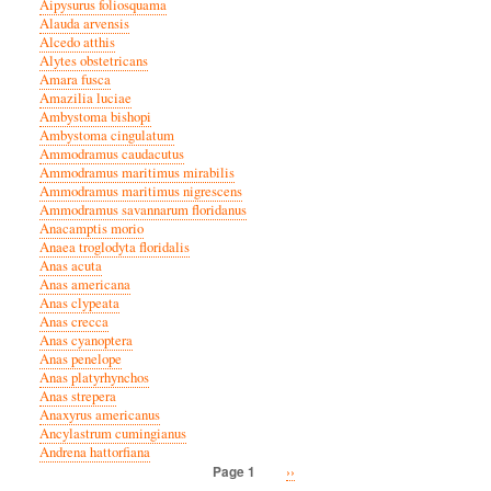
Aipysurus foliosquama
Alauda arvensis
Alcedo atthis
Alytes obstetricans
Amara fusca
Amazilia luciae
Ambystoma bishopi
Ambystoma cingulatum
Ammodramus caudacutus
Ammodramus maritimus mirabilis
Ammodramus maritimus nigrescens
Ammodramus savannarum floridanus
Anacamptis morio
Anaea troglodyta floridalis
Anas acuta
Anas americana
Anas clypeata
Anas crecca
Anas cyanoptera
Anas penelope
Anas platyrhynchos
Anas strepera
Anaxyrus americanus
Ancylastrum cumingianus
Andrena hattorfiana
Next
››
Page 1
Pagination
page