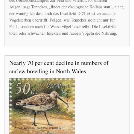
des Überlebenskampfes auf Feld und Wiese. „Vor unseren
SEINEN
LAUF
Augen“,sagt Tennekes, „findet der ökologische Kollaps statt“, einer,
–
der womöglich das durch das Insektizid DDT einst verursachte
UND
Vogelsterben übertrifft. Folgen, wie Tennekes sie nicht nur für
NIEMAND
Feld-, sondern auch für Wasservögel beschreibt: Die Insektizide
HÄLT
ES
töten oder schwächen Insekten und rauben Vögeln die Nahrung.
AUF
Nearly 70 per cent decline in numbers of
curlew breeding in North Wales