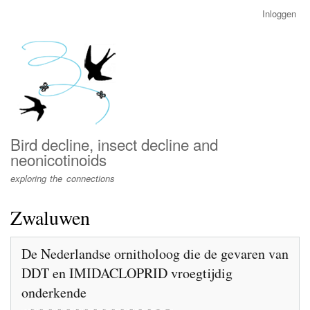
Overslaan
Inloggen
User
en
account
naar
menu
de
inhoud
gaan
Bird decline, insect decline and
neonicotinoids
exploring the connections
Zwaluwen
De Nederlandse ornitholoog die de gevaren van
DDT en IMIDACLOPRID vroegtijdig
onderkende