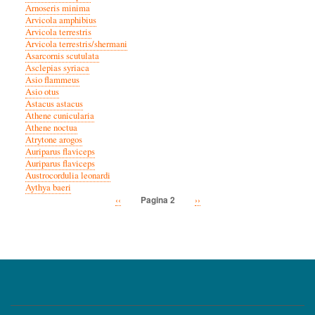
Arnoseris minima
Arvicola amphibius
Arvicola terrestris
Arvicola terrestris/shermani
Asarcornis scutulata
Asclepias syriaca
Asio flammeus
Asio otus
Astacus astacus
Athene cunicularia
Athene noctua
Atrytone arogos
Auriparus flaviceps
Auriparus flaviceps
Austrocordulia leonardi
Aythya baeri
Vorige
‹‹
Volgende
››
Pagina 2
Paginatie
pagina
pagina