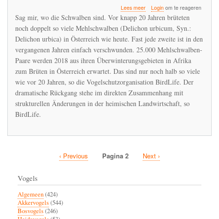
over
Lees meer
Login
om te reageren
Jede
Sag mir, wo die Schwalben sind. Vor knapp 20 Jahren brüteten
zweite
noch doppelt so viele Mehlschwalben (Delichon urbicum, Syn.:
Schwalbe
Delichon urbica) in Österreich wie heute. Fast jede zweite ist in den
in
Österreich
vergangenen Jahren einfach verschwunden. 25.000 Mehlschwalben-
ist
Paare werden 2018 aus ihren Überwinterungsgebieten in Afrika
verschwunden
zum Brüten in Österreich erwartet. Das sind nur noch halb so viele
wie vor 20 Jahren, so die Vogelschutzorganisation BirdLife. Der
dramatische Rückgang stehe im direkten Zusammenhang mit
strukturellen Änderungen in der heimischen Landwirtschaft, so
BirdLife.
Vorige
‹ Previous
Pagina 2
Volgende
Next ›
Paginatie
pagina
pagina
Vogels
Algemeen
(424)
Akkervogels
(544)
Bosvogels
(246)