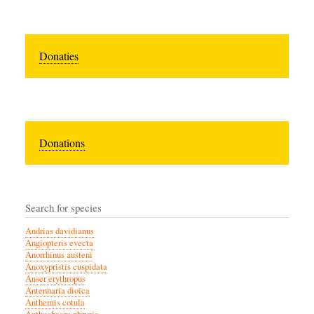
Donaties
Donations
Search for species
Andrias davidianus
Angiopteris evecta
Anorrhinus austeni
Anoxypristis cuspidata
Anser erythropus
Antennaria dioica
Anthemis cotula