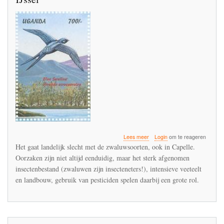
over
Lees meer
Login
om te reageren
De
Het gaat landelijk slecht met de zwaluwsoorten, ook in Capelle.
verdwenen
Oorzaken zijn niet altijd eenduidig, maar het sterk afgenomen
zwaluwen
insectenbestand (zwaluwen zijn insecteneters!), intensieve veeteelt
van
Capelle
en landbouw, gebruik van pesticiden spelen daarbij een grote rol.
aan
den
IJssel