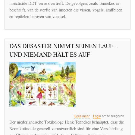
en
insecticide DDT verre overtreft. De gevolgen, zoals Tennekes ze
niemand
beschrijft, van de sterfte van insecten die vissen, vogels, amfibieën
houdt
en reptielen beroven van voedsel.
hem
tegen
DAS DESASTER NIMMT SEINEN LAUF –
UND NIEMAND HÄLT ES AUF
over
Lees meer
Login
om te reageren
DAS
Der niederländische Toxikologe Henk Tennekes behauptet, dass die
DESASTER
Neonikotinoide generell verantwortlich sind für eine Verschärfung
NIMMT