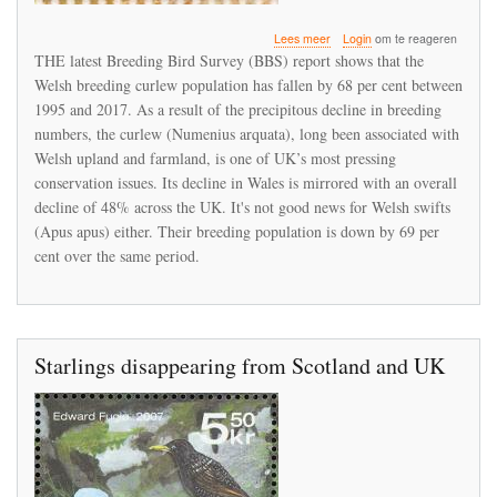
over
Lees meer
Login
om te reageren
Nearly
THE latest Breeding Bird Survey (BBS) report shows that the
70
Welsh breeding curlew population has fallen by 68 per cent between
per
1995 and 2017. As a result of the precipitous decline in breeding
cent
decline
numbers, the curlew (Numenius arquata), long been associated with
in
Welsh upland and farmland, is one of UK’s most pressing
numbers
conservation issues. Its decline in Wales is mirrored with an overall
of
decline of 48% across the UK. It's not good news for Welsh swifts
curlew
breeding
(Apus apus) either. Their breeding population is down by 69 per
in
cent over the same period.
North
Wales
Starlings disappearing from Scotland and UK