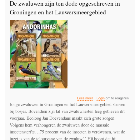
De zwaluwen zijn ten dode opgeschreven in
Groningen en het Lauwersmeergebied
over
Lees meer
Login
om te reageren
De
Jonge zwaluwen in Groningen en het Lauwersmeergebied sterven
zwaluwen
bij bosjes. Bovendien zijn tal van zwaluwnesten leeg gebleven dit
zijn
voorjaar. Ecoloog Jan Doevendans maakt zich grote zorgen.
ten
dode
Volgens hem verhongeren de zwaluwen door de massale
opgeschreven
insectensterfte. ,,75 procent van de insecten is verdwenen, wat de
in
inzet is van de teloorgang van de zwaluw.’’ Hij hoopt dat hij
Groningen