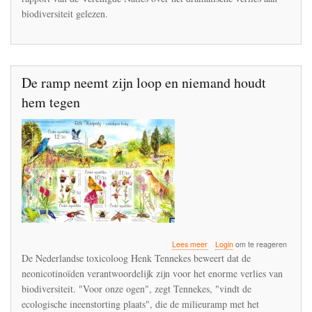
onderkende
biodiversiteit gelezen.
De ramp neemt zijn loop en niemand houdt
hem tegen
over
Lees meer
Login
om te reageren
De
De Nederlandse toxicoloog Henk Tennekes beweert dat de
ramp
neonicotinoïden verantwoordelijk zijn voor het enorme verlies van
neemt
biodiversiteit. "Voor onze ogen", zegt Tennekes, "vindt de
zijn
loop
ecologische ineenstorting plaats", die de milieuramp met het