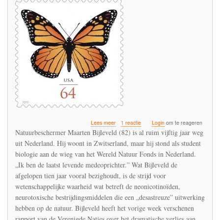
over
Lees meer
1 reactie
Login
om te reageren
De
Natuurbeschermer Maarten Bijleveld (82) is al ruim vijftig jaar weg
Nederlandse
uit Nederland. Hij woont in Zwitserland, maar hij stond als student
ornitholoog
biologie aan de wieg van het Wereld Natuur Fonds in Nederland.
die
de
„Ik ben de laatst levende medeoprichter.” Wat Bijleveld de
gevaren
afgelopen tien jaar vooral bezighoudt, is de strijd voor
van
wetenschappelijke waarheid wat betreft de neonicotinoïden,
DDT
neurotoxische bestrijdingsmiddelen die een „desastreuze” uitwerking
en
IMIDACLOPRID
hebben op de natuur. Bijleveld heeft het vorige week verschenen
vroegtijdig
rapport van de Verenigde Naties over het dramatische verlies aan