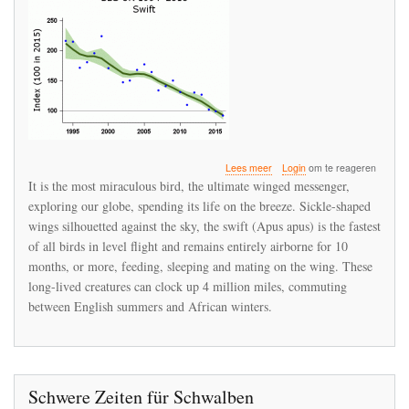
over
Lees meer
Login
om te reageren
The
It is the most miraculous bird, the ultimate winged messenger,
swifts
exploring our globe, spending its life on the breeze. Sickle-shaped
are
wings silhouetted against the sky, the swift (Apus apus) is the fastest
in
freefall
of all birds in level flight and remains entirely airborne for 10
since
months, or more, feeding, sleeping and mating on the wing. These
the
long-lived creatures can clock up 4 million miles, commuting
introduction
between English summers and African winters.
of
neonicotinoids
Schwere Zeiten für Schwalben