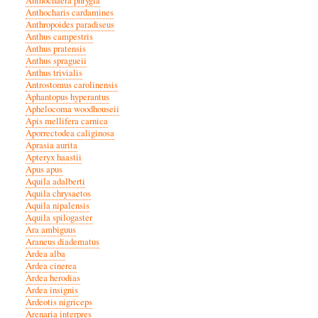
Anthochaera phrygia
Anthocharis cardamines
Anthropoides paradiseus
Anthus campestris
Anthus pratensis
Anthus spragueii
Anthus trivialis
Antrostomus carolinensis
Aphantopus hyperantus
Aphelocoma woodhouseii
Apis mellifera carnica
Aporrectodea caliginosa
Aprasia aurita
Apteryx haastii
Apus apus
Aquila adalberti
Aquila chrysaetos
Aquila nipalensis
Aquila spilogaster
Ara ambiguus
Araneus diadematus
Ardea alba
Ardea cinerea
Ardea herodias
Ardea insignis
Ardeotis nigriceps
Arenaria interpres