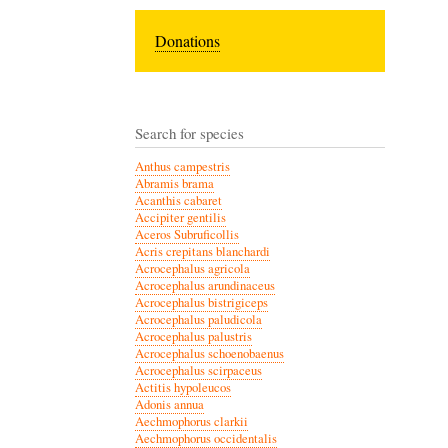
Donations
Search for species
Anthus campestris
Abramis brama
Acanthis cabaret
Accipiter gentilis
Aceros Subruficollis
Acris crepitans blanchardi
Acrocephalus agricola
Acrocephalus arundinaceus
Acrocephalus bistrigiceps
Acrocephalus paludicola
Acrocephalus palustris
Acrocephalus schoenobaenus
Acrocephalus scirpaceus
Actitis hypoleucos
Adonis annua
Aechmophorus clarkii
Aechmophorus occidentalis