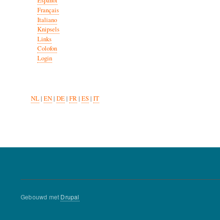
Español
Français
Italiano
Knipsels
Links
Colofon
Login
NL
|
EN
|
DE
|
FR
|
ES
|
IT
Gebouwd met
Drupal