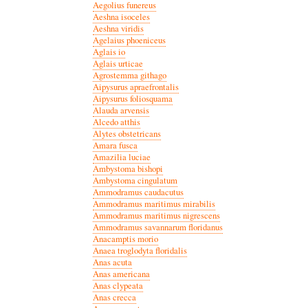
Aegolius funereus
Aeshna isoceles
Aeshna viridis
Agelaius phoeniceus
Aglais io
Aglais urticae
Agrostemma githago
Aipysurus apraefrontalis
Aipysurus foliosquama
Alauda arvensis
Alcedo atthis
Alytes obstetricans
Amara fusca
Amazilia luciae
Ambystoma bishopi
Ambystoma cingulatum
Ammodramus caudacutus
Ammodramus maritimus mirabilis
Ammodramus maritimus nigrescens
Ammodramus savannarum floridanus
Anacamptis morio
Anaea troglodyta floridalis
Anas acuta
Anas americana
Anas clypeata
Anas crecca