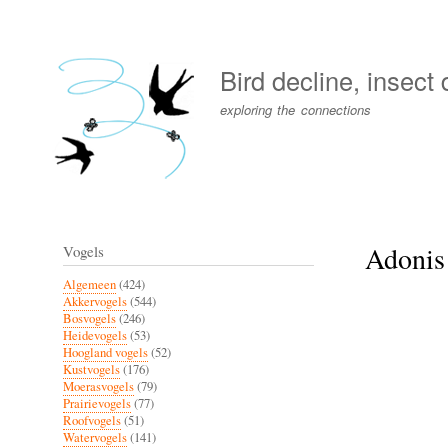
User
account
Bird decline, insect
menu
exploring the connections
Adonis
Vogels
Algemeen
(424)
Akkervogels
(544)
Bosvogels
(246)
Heidevogels
(53)
Hoogland vogels
(52)
Kustvogels
(176)
Moerasvogels
(79)
Prairievogels
(77)
Roofvogels
(51)
Watervogels
(141)