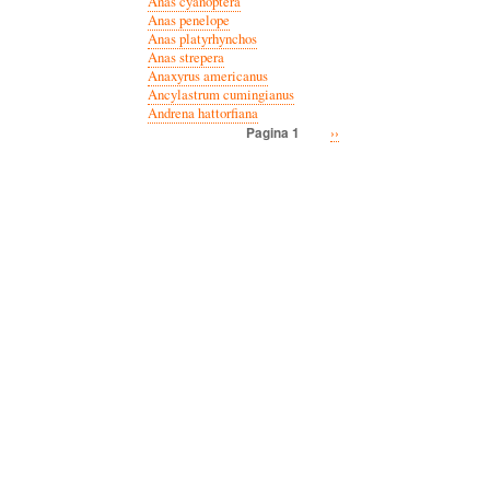
Anas cyanoptera
Anas penelope
Anas platyrhynchos
Anas strepera
Anaxyrus americanus
Ancylastrum cumingianus
Andrena hattorfiana
Volgende
››
Pagina 1
Paginatie
pagina