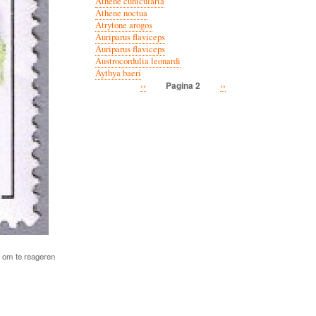
Athene cunicularia
Athene noctua
Atrytone arogos
Auriparus flaviceps
Auriparus flaviceps
Austrocordulia leonardi
Aythya baeri
Vorige
‹‹
Volgende
››
Pagina 2
Paginatie
pagina
pagina
om te reageren