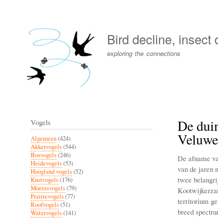
User
account
Bird decline, insect
menu
exploring the connections
De duin
Vogels
Veluwe 
Algemeen
(424)
Akkervogels
(544)
Bosvogels
(246)
De afname van
Heidevogels
(53)
van de jaren 
Hoogland vogels
(52)
twee belangri
Kustvogels
(176)
Moerasvogels
(79)
Kootwijkerzan
Prairievogels
(77)
territorium g
Roofvogels
(51)
breed spectru
Watervogels
(141)