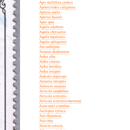
Apis mellifera carnica
Aporrectodea caliginosa
Aprasia aurita
Apteryx haastii
Apus apus
Aquila adalberti
Aquila chrysaetos
Aquila nipalensis
Aquila spilogaster
Ara ambiguus
Araneus diadematus
Ardea alba
Ardea cinerea
Ardea herodias
Ardea insignis
Ardeotis nigriceps
Arenaria interpres
Arnoseris minima
Arvicola amphibius
Arvicola terrestris
Arvicola terrestris/shermani
Asarcornis scutulata
Asclepias syriaca
Asio flammeus
Asio otus
Astacus astacus