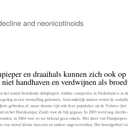
Overslaan
en
naar
 decline and neonicotinoids
de
inhoud
gaan
pieper en draaihals kunnen zich ook op
niet handhaven en verdwijnen als broed
 het aantal broedende duinpiepers Anthus campestris in Nederland is in d
negentig in een versnelling gekomen. Aanvankelijk namen vooral de aantalle
jkste gebieden af, maar daarna zijn ook deze populaties op de Veluwe (het
d en het Harskampse Zand) voor de bijl gegaan. In 2003 werd nog slechts 
evonden, in 2004 voor zo ver bekend geen enkele. Het dieet van Duinpieper
m van vooral kleine insecten en andere ongewervelden. Het broedgebied va