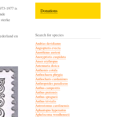
973-1977 is
Donations
ende
 sterke
Search for species
ederland en
Andrias davidianus
Angiopteris evecta
Anorrhinus austeni
Anoxypristis cuspidata
Anser erythropus
Antennaria dioica
Anthemis cotula
Anthochaera phrygia
Anthocharis cardamines
Anthropoides paradiseus
Anthus campestris
Anthus pratensis
Anthus spragueii
Anthus trivialis
Antrostomus carolinensis
Aphantopus hyperantus
Aphelocoma woodhouseii