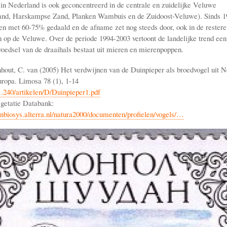
a in Nederland is ook geconcentreerd in de centrale en zuidelijke Veluwe
and, Harskampse Zand, Planken Wambuis en de Zuidoost-Veluwe). Sinds 1
ren met 60-75% gedaald en de afname zet nog steeds door, ook in de rester
 op de Veluwe. Over de periode 1994-2003 vertoont de landelijke trend een
oedsel van de draaihals bestaat uit mieren en mierenpoppen.
hout, C. van (2005) Het verdwijnen van de Duinpieper als broedvogel uit N
ropa. Limosa 78 (1), 1-14
61.240/artikelen/D/Duinpieper1.pdf
getatie Databank:
nbiosys.alterra.nl/natura2000/documenten/profielen/vogels/…