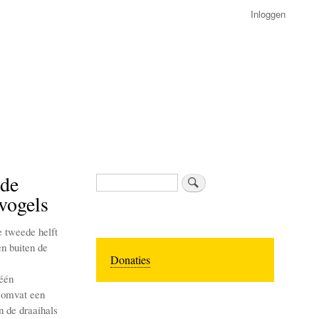
Inloggen
 de
Zoeken
vogels
e tweede helft
n buiten de
Donaties
één
s omvat een
n de draaihals