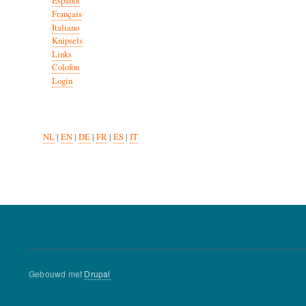
Español
Français
Italiano
Knipsels
Links
Colofon
Login
NL
|
EN
|
DE
|
FR
|
ES
|
IT
Gebouwd met
Drupal