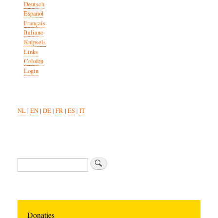
Deutsch
Español
Français
Italiano
Knipsels
Links
Colofon
Login
NL
|
EN
|
DE
|
FR
|
ES
|
IT
Search
Donaties