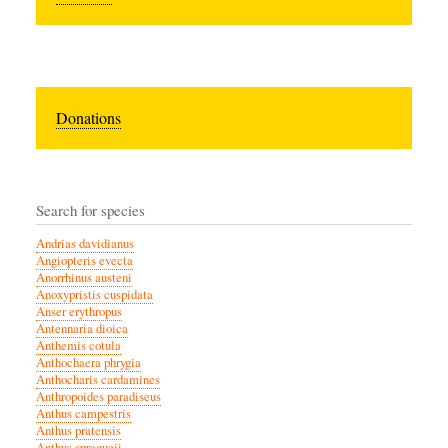
Donations
Search for species
Andrias davidianus
Angiopteris evecta
Anorrhinus austeni
Anoxypristis cuspidata
Anser erythropus
Antennaria dioica
Anthemis cotula
Anthochaera phrygia
Anthocharis cardamines
Anthropoides paradiseus
Anthus campestris
Anthus pratensis
Anthus spragueii