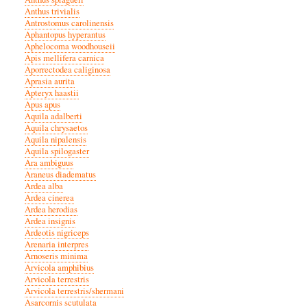
Anthus trivialis
Antrostomus carolinensis
Aphantopus hyperantus
Aphelocoma woodhouseii
Apis mellifera carnica
Aporrectodea caliginosa
Aprasia aurita
Apteryx haastii
Apus apus
Aquila adalberti
Aquila chrysaetos
Aquila nipalensis
Aquila spilogaster
Ara ambiguus
Araneus diadematus
Ardea alba
Ardea cinerea
Ardea herodias
Ardea insignis
Ardeotis nigriceps
Arenaria interpres
Arnoseris minima
Arvicola amphibius
Arvicola terrestris
Arvicola terrestris/shermani
Asarcornis scutulata