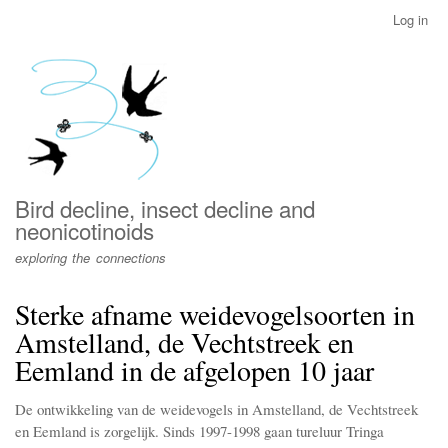
Skip
Log in
User
to
account
main
menu
content
Bird decline, insect decline and
neonicotinoids
exploring the connections
Sterke afname weidevogelsoorten in
Amstelland, de Vechtstreek en
Eemland in de afgelopen 10 jaar
De ontwikkeling van de weidevogels in Amstelland, de Vechtstreek
en Eemland is zorgelijk. Sinds 1997-1998 gaan tureluur Tringa