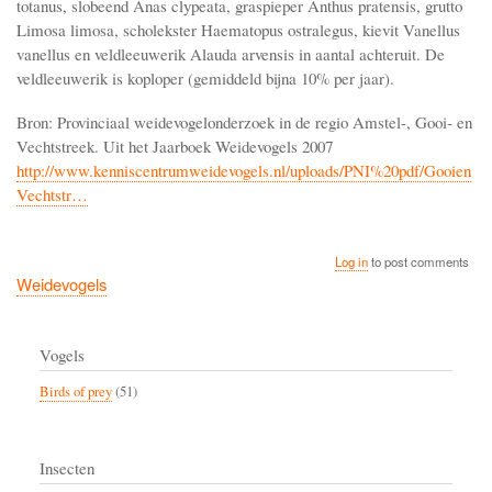
totanus, slobeend Anas clypeata, graspieper Anthus pratensis, grutto
Limosa limosa, scholekster Haematopus ostralegus, kievit Vanellus
vanellus en veldleeuwerik Alauda arvensis in aantal achteruit. De
veldleeuwerik is koploper (gemiddeld bijna 10% per jaar).
Bron: Provinciaal weidevogelonderzoek in de regio Amstel-, Gooi- en
Vechtstreek. Uit het Jaarboek Weidevogels 2007
http://www.kenniscentrumweidevogels.nl/uploads/PNI%20pdf/Gooien
Vechtstr…
Log in
to post comments
Weidevogels
Vogels
Birds of prey
(51)
Insecten