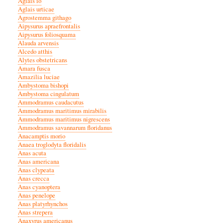
Aglais io
Aglais urticae
Agrostemma githago
Aipysurus apraefrontalis
Aipysurus foliosquama
Alauda arvensis
Alcedo atthis
Alytes obstetricans
Amara fusca
Amazilia luciae
Ambystoma bishopi
Ambystoma cingulatum
Ammodramus caudacutus
Ammodramus maritimus mirabilis
Ammodramus maritimus nigrescens
Ammodramus savannarum floridanus
Anacamptis morio
Anaea troglodyta floridalis
Anas acuta
Anas americana
Anas clypeata
Anas crecca
Anas cyanoptera
Anas penelope
Anas platyrhynchos
Anas strepera
Anaxyrus americanus