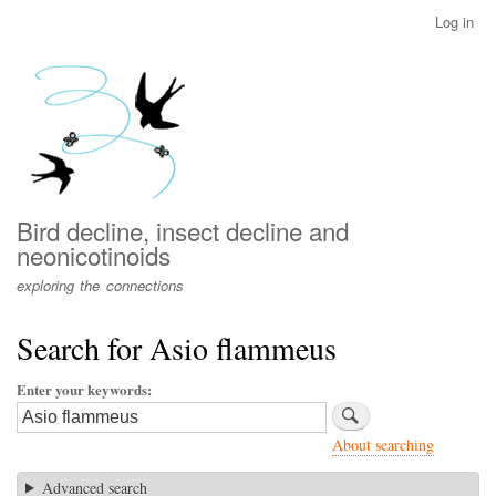
Skip
Log in
User
to
account
main
menu
content
Bird decline, insect decline and
neonicotinoids
exploring the connections
Search for Asio flammeus
Enter your keywords
About searching
Advanced search