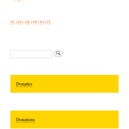
NL
|
EN
|
DE
|
FR
|
ES
|
IT
Search
Donaties
Donations