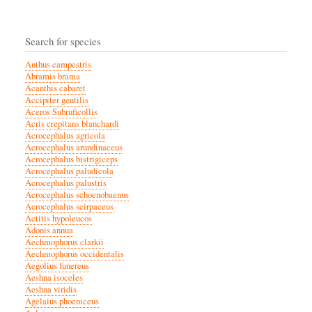
Search for species
Anthus campestris
Abramis brama
Acanthis cabaret
Accipiter gentilis
Aceros Subruficollis
Acris crepitans blanchardi
Acrocephalus agricola
Acrocephalus arundinaceus
Acrocephalus bistrigiceps
Acrocephalus paludicola
Acrocephalus palustris
Acrocephalus schoenobaenus
Acrocephalus scirpaceus
Actitis hypoleucos
Adonis annua
Aechmophorus clarkii
Aechmophorus occidentalis
Aegolius funereus
Aeshna isoceles
Aeshna viridis
Agelaius phoeniceus