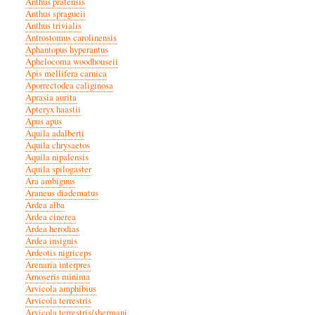
Anthus pratensis
Anthus spragueii
Anthus trivialis
Antrostomus carolinensis
Aphantopus hyperantus
Aphelocoma woodhouseii
Apis mellifera carnica
Aporrectodea caliginosa
Aprasia aurita
Apteryx haastii
Apus apus
Aquila adalberti
Aquila chrysaetos
Aquila nipalensis
Aquila spilogaster
Ara ambiguus
Araneus diadematus
Ardea alba
Ardea cinerea
Ardea herodias
Ardea insignis
Ardeotis nigriceps
Arenaria interpres
Arnoseris minima
Arvicola amphibius
Arvicola terrestris
Arvicola terrestris/shermani