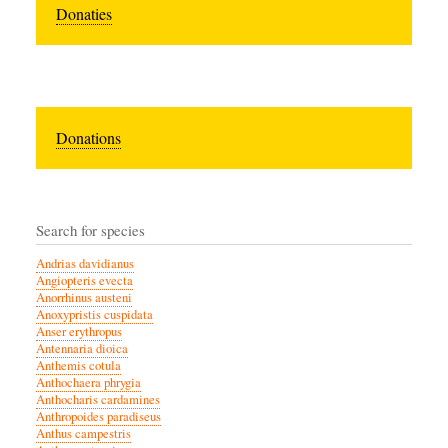
Donaties
Donations
Search for species
Andrias davidianus
Angiopteris evecta
Anorrhinus austeni
Anoxypristis cuspidata
Anser erythropus
Antennaria dioica
Anthemis cotula
Anthochaera phrygia
Anthocharis cardamines
Anthropoides paradiseus
Anthus campestris