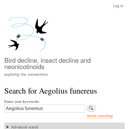
Skip
Log in
User
to
account
main
menu
content
Bird decline, insect decline and
neonicotinoids
exploring the connections
Search for Aegolius funereus
Enter your keywords
About searching
Advanced search