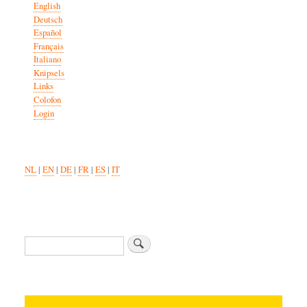
English
Deutsch
Español
Français
Italiano
Knipsels
Links
Colofon
Login
NL
|
EN
|
DE
|
FR
|
ES
|
IT
Search