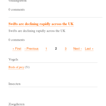
voedingsbron
0 comments
Swifts are declining rapidly across the UK
Swifts are declining rapidly across the UK
0 comments
First
« First
Previous
‹ Previous
Page
1
Current
2
Page
3
Next
Next ›
Last
Last »
Pagination
page
page
page
page
page
Vogels
Birds of prey
(51)
Insecten
Zoogdieren