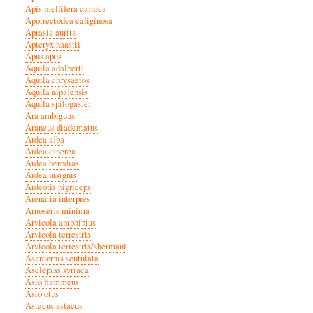
Apis mellifera carnica
Aporrectodea caliginosa
Aprasia aurita
Apteryx haastii
Apus apus
Aquila adalberti
Aquila chrysaetos
Aquila nipalensis
Aquila spilogaster
Ara ambiguus
Araneus diadematus
Ardea alba
Ardea cinerea
Ardea herodias
Ardea insignis
Ardeotis nigriceps
Arenaria interpres
Arnoseris minima
Arvicola amphibius
Arvicola terrestris
Arvicola terrestris/shermani
Asarcornis scutulata
Asclepias syriaca
Asio flammeus
Asio otus
Astacus astacus