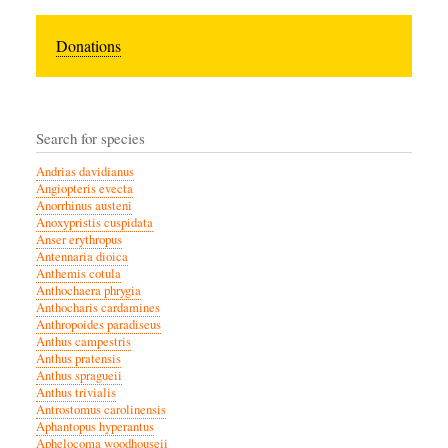
Donations
Search for species
Andrias davidianus
Angiopteris evecta
Anorrhinus austeni
Anoxypristis cuspidata
Anser erythropus
Antennaria dioica
Anthemis cotula
Anthochaera phrygia
Anthocharis cardamines
Anthropoides paradiseus
Anthus campestris
Anthus pratensis
Anthus spragueii
Anthus trivialis
Antrostomus carolinensis
Aphantopus hyperantus
Aphelocoma woodhouseii