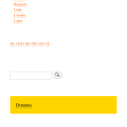
Knipsels
Links
Colofon
Login
NL
|
EN
|
DE
|
FR
|
ES
|
IT
Search
Donaties