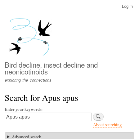
Skip
Log in
User
to
account
main
menu
content
Bird decline, insect decline and
neonicotinoids
exploring the connections
Search for Apus apus
Enter your keywords
About searching
Advanced search