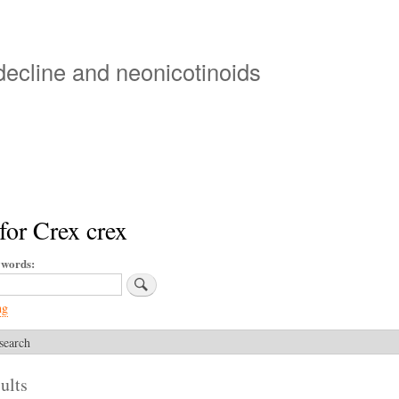
Skip
to
main
 decline and neonicotinoids
content
for Crex crex
ywords
ng
search
ults