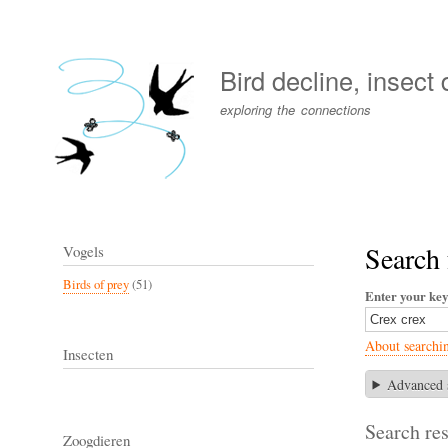
User
account
Bird decline, insect
menu
exploring the connections
Search 
Vogels
Birds of prey
(51)
Enter your ke
About searchi
Insecten
Advanced 
Search res
Zoogdieren