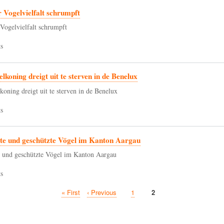
 Vogelvielfalt schrumpft
Vogelvielfalt schrumpft
s
lkoning dreigt uit te sterven in de Benelux
koning dreigt uit te sterven in de Benelux
s
te und geschützte Vögel im Kanton Aargau
 und geschützte Vögel im Kanton Aargau
s
First
« First
Previous
‹ Previous
Page
1
Current
2
page
page
page