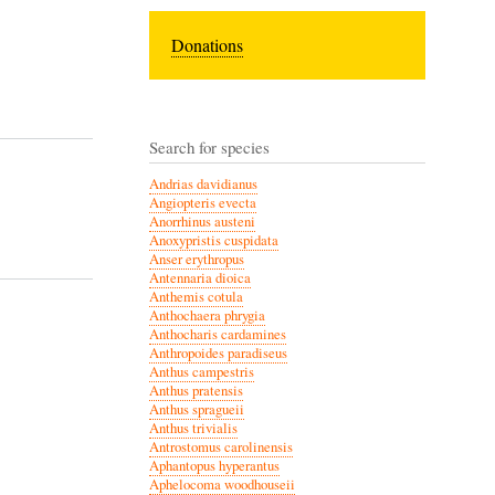
Donations
Search for species
Andrias davidianus
Angiopteris evecta
Anorrhinus austeni
Anoxypristis cuspidata
Anser erythropus
Antennaria dioica
Anthemis cotula
Anthochaera phrygia
Anthocharis cardamines
Anthropoides paradiseus
Anthus campestris
Anthus pratensis
Anthus spragueii
Anthus trivialis
Antrostomus carolinensis
Aphantopus hyperantus
Aphelocoma woodhouseii