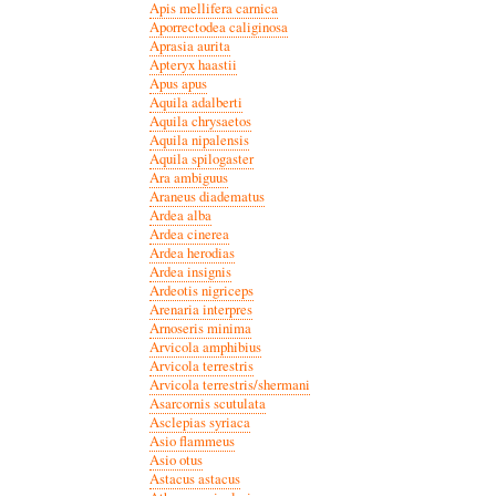
Apis mellifera carnica
Aporrectodea caliginosa
Aprasia aurita
Apteryx haastii
Apus apus
Aquila adalberti
Aquila chrysaetos
Aquila nipalensis
Aquila spilogaster
Ara ambiguus
Araneus diadematus
Ardea alba
Ardea cinerea
Ardea herodias
Ardea insignis
Ardeotis nigriceps
Arenaria interpres
Arnoseris minima
Arvicola amphibius
Arvicola terrestris
Arvicola terrestris/shermani
Asarcornis scutulata
Asclepias syriaca
Asio flammeus
Asio otus
Astacus astacus