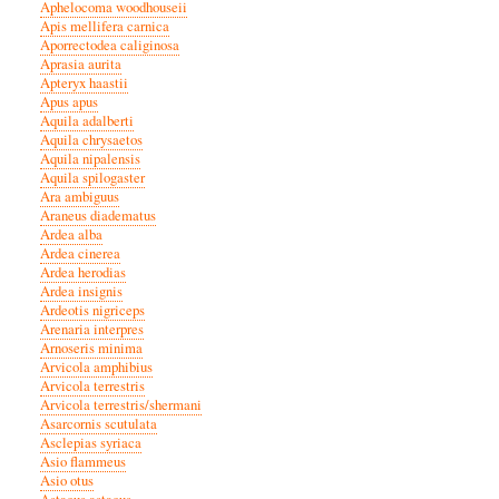
Aphelocoma woodhouseii
Apis mellifera carnica
Aporrectodea caliginosa
Aprasia aurita
Apteryx haastii
Apus apus
Aquila adalberti
Aquila chrysaetos
Aquila nipalensis
Aquila spilogaster
Ara ambiguus
Araneus diadematus
Ardea alba
Ardea cinerea
Ardea herodias
Ardea insignis
Ardeotis nigriceps
Arenaria interpres
Arnoseris minima
Arvicola amphibius
Arvicola terrestris
Arvicola terrestris/shermani
Asarcornis scutulata
Asclepias syriaca
Asio flammeus
Asio otus