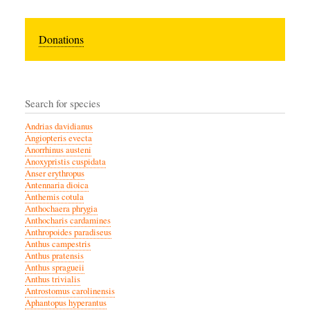
Donations
Search for species
Andrias davidianus
Angiopteris evecta
Anorrhinus austeni
Anoxypristis cuspidata
Anser erythropus
Antennaria dioica
Anthemis cotula
Anthochaera phrygia
Anthocharis cardamines
Anthropoides paradiseus
Anthus campestris
Anthus pratensis
Anthus spragueii
Anthus trivialis
Antrostomus carolinensis
Aphantopus hyperantus