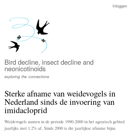
Overslaan
Inloggen
User
en
account
naar
menu
de
inhoud
gaan
Bird decline, insect decline and
neonicotinoids
exploring the connections
Sterke afname van weidevogels in
Nederland sinds de invoering van
imidacloprid
Weidevogels namen in de periode 1990-2000 in het agrarisch gebied
jaarlijks met 1.2% af. Sinds 2000 is die jaarlijkse afname bijna