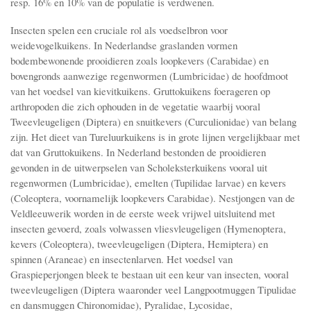
resp. 16% en 10% van de populatie is verdwenen.
Insecten spelen een cruciale rol als voedselbron voor
weidevogelkuikens. In Nederlandse graslanden vormen
bodembewonende prooidieren zoals loopkevers (Carabidae) en
bovengronds aanwezige regenwormen (Lumbricidae) de hoofdmoot
van het voedsel van kievitkuikens. Gruttokuikens foerageren op
arthropoden die zich ophouden in de vegetatie waarbij vooral
Tweevleugeligen (Diptera) en snuitkevers (Curculionidae) van belang
zijn. Het dieet van Tureluurkuikens is in grote lijnen vergelijkbaar met
dat van Gruttokuikens. In Nederland bestonden de prooidieren
gevonden in de uitwerpselen van Scholeksterkuikens vooral uit
regenwormen (Lumbricidae), emelten (Tupilidae larvae) en kevers
(Coleoptera, voornamelijk loopkevers Carabidae). Nestjongen van de
Veldleeuwerik worden in de eerste week vrijwel uitsluitend met
insecten gevoerd, zoals volwassen vliesvleugeligen (Hymenoptera,
kevers (Coleoptera), tweevleugeligen (Diptera, Hemiptera) en
spinnen (Araneae) en insectenlarven. Het voedsel van
Graspieperjongen bleek te bestaan uit een keur van insecten, vooral
tweevleugeligen (Diptera waaronder veel Langpootmuggen Tipulidae
en dansmuggen Chironomidae), Pyralidae, Lycosidae,