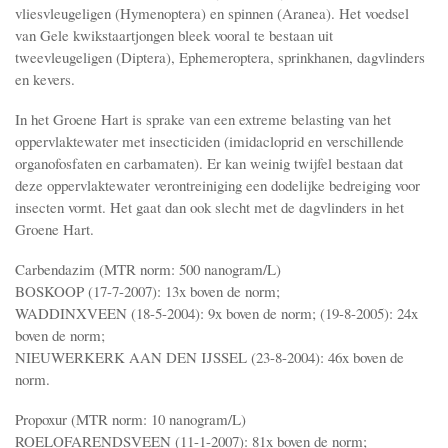
vliesvleugeligen (Hymenoptera) en spinnen (Aranea). Het voedsel
van Gele kwikstaartjongen bleek vooral te bestaan uit
tweevleugeligen (Diptera), Ephemeroptera, sprinkhanen, dagvlinders
en kevers.
In het Groene Hart is sprake van een extreme belasting van het
oppervlaktewater met insecticiden (imidacloprid en verschillende
organofosfaten en carbamaten). Er kan weinig twijfel bestaan dat
deze oppervlaktewater verontreiniging een dodelijke bedreiging voor
insecten vormt. Het gaat dan ook slecht met de dagvlinders in het
Groene Hart.
Carbendazim (MTR norm: 500 nanogram/L)
BOSKOOP (17-7-2007): 13x boven de norm;
WADDINXVEEN (18-5-2004): 9x boven de norm; (19-8-2005): 24x
boven de norm;
NIEUWERKERK AAN DEN IJSSEL (23-8-2004): 46x boven de
norm.
Propoxur (MTR norm: 10 nanogram/L)
ROELOFARENDSVEEN (11-1-2007): 81x boven de norm;