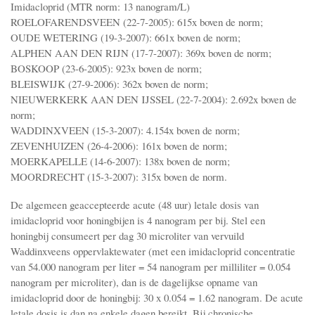
Imidacloprid (MTR norm: 13 nanogram/L)
ROELOFARENDSVEEN (22-7-2005): 615x boven de norm;
OUDE WETERING (19-3-2007): 661x boven de norm;
ALPHEN AAN DEN RIJN (17-7-2007): 369x boven de norm;
BOSKOOP (23-6-2005): 923x boven de norm;
BLEISWIJK (27-9-2006): 362x boven de norm;
NIEUWERKERK AAN DEN IJSSEL (22-7-2004): 2.692x boven de
norm;
WADDINXVEEN (15-3-2007): 4.154x boven de norm;
ZEVENHUIZEN (26-4-2006): 161x boven de norm;
MOERKAPELLE (14-6-2007): 138x boven de norm;
MOORDRECHT (15-3-2007): 315x boven de norm.
De algemeen geaccepteerde acute (48 uur) letale dosis van
imidacloprid voor honingbijen is 4 nanogram per bij. Stel een
honingbij consumeert per dag 30 microliter van vervuild
Waddinxveens oppervlaktewater (met een imidacloprid concentratie
van 54.000 nanogram per liter = 54 nanogram per milliliter = 0.054
nanogram per microliter), dan is de dagelijkse opname van
imidacloprid door de honingbij: 30 x 0.054 = 1.62 nanogram. De acute
letale dosis is dan na enkele dagen bereikt. Bij chronische