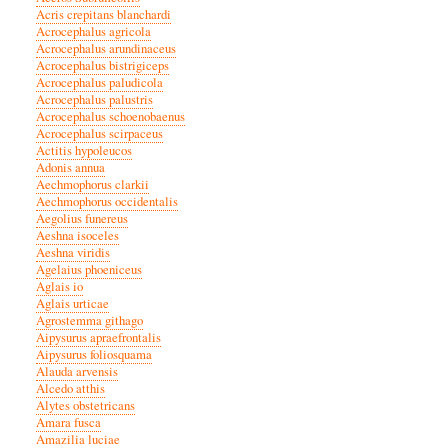
Acris crepitans blanchardi
Acrocephalus agricola
Acrocephalus arundinaceus
Acrocephalus bistrigiceps
Acrocephalus paludicola
Acrocephalus palustris
Acrocephalus schoenobaenus
Acrocephalus scirpaceus
Actitis hypoleucos
Adonis annua
Aechmophorus clarkii
Aechmophorus occidentalis
Aegolius funereus
Aeshna isoceles
Aeshna viridis
Agelaius phoeniceus
Aglais io
Aglais urticae
Agrostemma githago
Aipysurus apraefrontalis
Aipysurus foliosquama
Alauda arvensis
Alcedo atthis
Alytes obstetricans
Amara fusca
Amazilia luciae