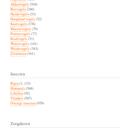
Akkervogels
(544)
Bosvogels
(246)
Heidevogels
(53)
Hoogland vogels
(52)
Kustvogels
(176)
Moerasvogels
(79)
Prairievogels
(77)
Roofvogels
(51)
Watervogels
(141)
Weidevogels
(343)
Zwaluwen
(161)
Insecten
Bijen
(1, 133)
Hommels
(568)
Libellen
(92)
Vlinders
(507)
Overige insecten
(959)
Zoogdieren