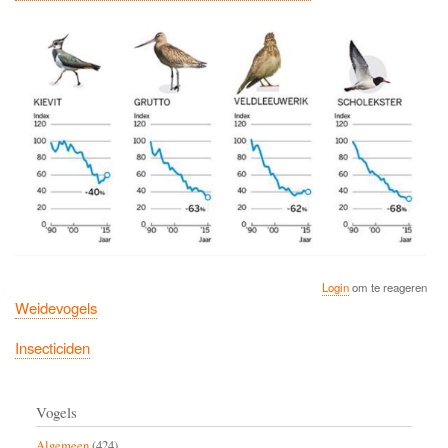
Login
om te reageren
Weidevogels
Insecticiden
Vogels
Algemeen
(424)