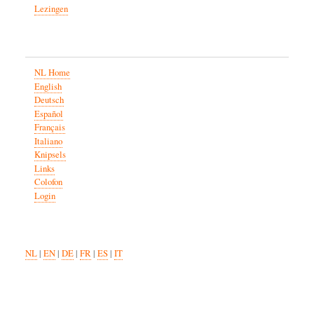
Lezingen
NL Home
English
Deutsch
Español
Français
Italiano
Knipsels
Links
Colofon
Login
NL
|
EN
|
DE
|
FR
|
ES
|
IT