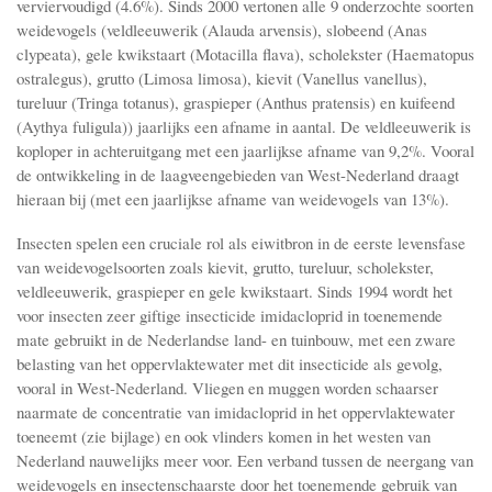
verviervoudigd (4.6%). Sinds 2000 vertonen alle 9 onderzochte soorten
weidevogels (veldleeuwerik (Alauda arvensis), slobeend (Anas
clypeata), gele kwikstaart (Motacilla flava), scholekster (Haematopus
ostralegus), grutto (Limosa limosa), kievit (Vanellus vanellus),
tureluur (Tringa totanus), graspieper (Anthus pratensis) en kuifeend
(Aythya fuligula)) jaarlijks een afname in aantal. De veldleeuwerik is
koploper in achteruitgang met een jaarlijkse afname van 9,2%. Vooral
de ontwikkeling in de laagveengebieden van West-Nederland draagt
hieraan bij (met een jaarlijkse afname van weidevogels van 13%).
Insecten spelen een cruciale rol als eiwitbron in de eerste levensfase
van weidevogelsoorten zoals kievit, grutto, tureluur, scholekster,
veldleeuwerik, graspieper en gele kwikstaart. Sinds 1994 wordt het
voor insecten zeer giftige insecticide imidacloprid in toenemende
mate gebruikt in de Nederlandse land- en tuinbouw, met een zware
belasting van het oppervlaktewater met dit insecticide als gevolg,
vooral in West-Nederland. Vliegen en muggen worden schaarser
naarmate de concentratie van imidacloprid in het oppervlaktewater
toeneemt (zie bijlage) en ook vlinders komen in het westen van
Nederland nauwelijks meer voor. Een verband tussen de neergang van
weidevogels en insectenschaarste door het toenemende gebruik van