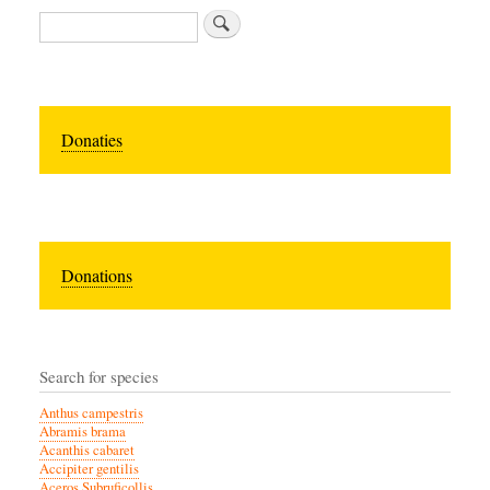
Zoeken
Donaties
Donations
Search for species
Anthus campestris
Abramis brama
Acanthis cabaret
Accipiter gentilis
Aceros Subruficollis