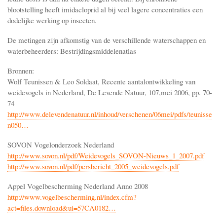
blootstelling heeft imidacloprid al bij veel lagere concentraties een
dodelijke werking op insecten.
De metingen zijn afkomstig van de verschillende waterschappen en
waterbeheerders: Bestrijdingsmiddelenatlas
Bronnen:
Wolf Teunissen & Leo Soldaat, Recente aantalontwikkeling van
weidevogels in Nederland, De Levende Natuur, 107,mei 2006, pp. 70-
74
http://www.delevendenatuur.nl/inhoud/verschenen/06mei/pdfs/teunisse
n050…
SOVON Vogelonderzoek Nederland
http://www.sovon.nl/pdf/Weidevogels_SOVON-Nieuws_1_2007.pdf
http://www.sovon.nl/pdf/persbericht_2005_weidevogels.pdf
Appel Vogelbescherming Nederland Anno 2008
http://www.vogelbescherming.nl/index.cfm?
act=files.download&ui=57CA0182…