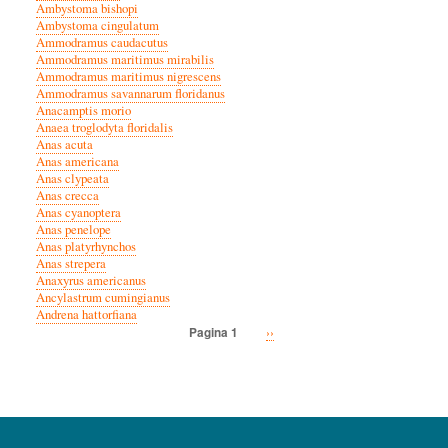
Ambystoma bishopi
Ambystoma cingulatum
Ammodramus caudacutus
Ammodramus maritimus mirabilis
Ammodramus maritimus nigrescens
Ammodramus savannarum floridanus
Anacamptis morio
Anaea troglodyta floridalis
Anas acuta
Anas americana
Anas clypeata
Anas crecca
Anas cyanoptera
Anas penelope
Anas platyrhynchos
Anas strepera
Anaxyrus americanus
Ancylastrum cumingianus
Andrena hattorfiana
Volgende
››
Pagina 1
Paginatie
pagina