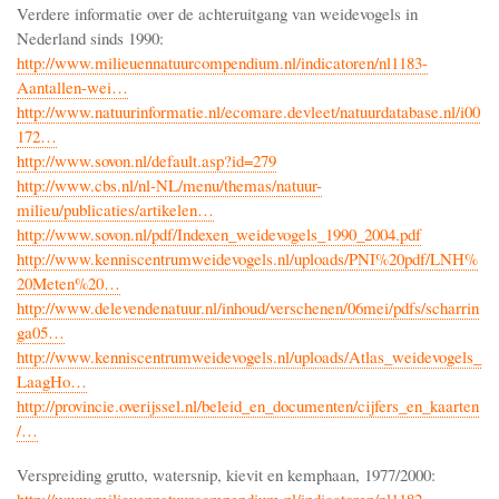
Verdere informatie over de achteruitgang van weidevogels in
Nederland sinds 1990:
http://www.milieuennatuurcompendium.nl/indicatoren/nl1183-
Aantallen-wei…
http://www.natuurinformatie.nl/ecomare.devleet/natuurdatabase.nl/i00
172…
http://www.sovon.nl/default.asp?id=279
http://www.cbs.nl/nl-NL/menu/themas/natuur-
milieu/publicaties/artikelen…
http://www.sovon.nl/pdf/Indexen_weidevogels_1990_2004.pdf
http://www.kenniscentrumweidevogels.nl/uploads/PNI%20pdf/LNH%
20Meten%20…
http://www.delevendenatuur.nl/inhoud/verschenen/06mei/pdfs/scharrin
ga05…
http://www.kenniscentrumweidevogels.nl/uploads/Atlas_weidevogels_
LaagHo…
http://provincie.overijssel.nl/beleid_en_documenten/cijfers_en_kaarten
/…
Verspreiding grutto, watersnip, kievit en kemphaan, 1977/2000: