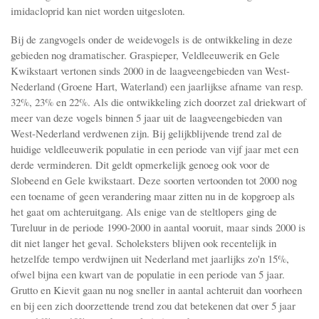
imidacloprid kan niet worden uitgesloten.
Bij de zangvogels onder de weidevogels is de ontwikkeling in deze
gebieden nog dramatischer. Graspieper, Veldleeuwerik en Gele
Kwikstaart vertonen sinds 2000 in de laagveengebieden van West-
Nederland (Groene Hart, Waterland) een jaarlijkse afname van resp.
32%, 23% en 22%. Als die ontwikkeling zich doorzet zal driekwart of
meer van deze vogels binnen 5 jaar uit de laagveengebieden van
West-Nederland verdwenen zijn. Bij gelijkblijvende trend zal de
huidige veldleeuwerik populatie in een periode van vijf jaar met een
derde verminderen. Dit geldt opmerkelijk genoeg ook voor de
Slobeend en Gele kwikstaart. Deze soorten vertoonden tot 2000 nog
een toename of geen verandering maar zitten nu in de kopgroep als
het gaat om achteruitgang. Als enige van de steltlopers ging de
Tureluur in de periode 1990-2000 in aantal vooruit, maar sinds 2000 is
dit niet langer het geval. Scholeksters blijven ook recentelijk in
hetzelfde tempo verdwijnen uit Nederland met jaarlijks zo'n 15%,
ofwel bijna een kwart van de populatie in een periode van 5 jaar.
Grutto en Kievit gaan nu nog sneller in aantal achteruit dan voorheen
en bij een zich doorzettende trend zou dat betekenen dat over 5 jaar