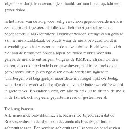
'eigen' boerderij. Meeuwen, bijvoorbeeld, vormen in dat opzicht een
groter risico.
In het kader van de zorg voor veilig en schoon geproduceerde melk is
een keur­merk ingevoerd dat die kwaliteit moet garanderen, het
zogenaamde KMK-keurmerk. Daarvoor worden strenge eisen gesteld
aan het melktanklokaal, de plaats waar de melk bewaard wordt in
afwachting van het vervoer naar de zuivelfabriek. Bedrijven die zich
niet aan de richtlijnen houden lopen het risico minder voor hun
geleverde melk te ontvangen. Volgens de KMK-richtlijnen worden
dieren, dus ook broedende boerenzwaluwen, niet in het melklokaal
getolereerd. Nu zijn strenge eisen om de voedselveiligheid te
waarborgen wel begrijpelijk, maar deze maatregel 'lijkt overbodig,
want de melk wordt volledig afgesloten van de buitenwereld bewaard
in grote tanks. Bovendien wordt, om alle risico's uit te sluiten, de melk
in de fabriek ook nog eens gepasteuriseerd of gesteriliseerd.
Toch nog kansen
Alle genoemde ontwikkelingen hebben er toe bijgedragen dat de
Boerenzwaluw in de afgelopen decennia als broedvogel fors is
achteruitgegaan. Een verdere achteruitgang ligt voor de hand gezien