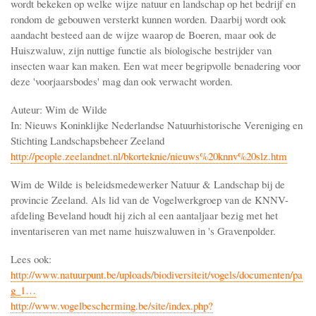
wordt bekeken op welke wijze natuur en landschap op het bedrijf en
rondom de gebouwen versterkt kunnen worden. Daarbij wordt ook
aandacht besteed aan de wijze waarop de Boeren, maar ook de
Huiszwaluw, zijn nuttige functie als biologische bestrijder van
insecten waar kan maken. Een wat meer begripvolle benadering voor
deze 'voorjaarsbodes' mag dan ook verwacht worden.
Auteur: Wim de Wilde
In: Nieuws Koninklijke Nederlandse Natuurhistorische Vereniging en
Stichting Landschapsbeheer Zeeland
http://people.zeelandnet.nl/bkorteknie/nieuws%20knnv%20slz.htm
Wim de Wilde is beleidsmedewerker Natuur & Landschap bij de
provincie Zeeland. Als lid van de Vogelwerkgroep van de KNNV-
afdeling Beveland houdt hij zich al een aantaljaar bezig met het
inventariseren van met name huiszwaluwen in 's Gravenpolder.
Lees ook:
http://www.natuurpunt.be/uploads/biodiversiteit/vogels/documenten/pa
g_1…
http://www.vogelbescherming.be/site/index.php?