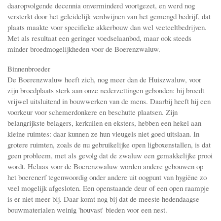
daarop­volgende decennia onverminderd voortgezet, en werd nog
versterkt door het geleide­lijk verdwijnen van het gemengd bedrijf, dat
plaats maakte voor specifieke akkerbouw dan wel veeteeltbedrijven.
Met als resultaat een geringer voedselaanbod, maar ook steeds
minder broedmogelijkheden voor de Boerenzwaluw.
Binnenbroeder
De Boerenzwaluw heeft zich, nog meer dan de Huiszwaluw, voor
zijn broedplaats sterk aan onze nederzettingen gebonden: hij broedt
vrijwel uitsluitend in bouwwerken van de mens. Daarbij heeft hij een
voorkeur voor schemerdonkere en beschutte plaatsen. Zijn
belangrijkste belagers, kerkuilen en eksters, hebben een hekel aan
kleine ruimtes: daar kunnen ze hun vleugels niet goed uitslaan. In
grotere ruimten, zoals de nu gebruikelijke open ligboxenstallen, is dat
geen probleem, met als gevolg dat de zwaluw een gemakkelijke prooi
wordt. Helaas voor de Boerenzwaluw worden andere gebouwen op
het boerenerf tegenwoordig onder andere uit oogpunt van hygiëne zo
veel mogelijk afgesloten. Een openstaande deur of een open raampje
is er niet meer bij. Daar komt nog bij dat de meeste hedendaagse
bouwmaterialen weinig 'houvast' bieden voor een nest.