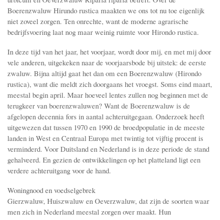
Boerenzwaluw Hirundo rustica maakten we ons tot nu toe eigenlijk
niet zoveel zorgen. Ten onrechte, want de moderne agrarische
bedrijfsvoering laat nog maar weinig ruimte voor Hirondo rustica.
In deze tijd van het jaar, het voorjaar, wordt door mij, en met mij door
vele anderen, uitgekeken naar de voorjaarsbode bij uitstek: de eerste
zwaluw. Bijna altijd gaat het dan om een Boerenzwaluw (Hirondo
rustica), want die meldt zich doorgaans het vroegst. Soms eind maart,
meestal begin april. Maar hoeveel lentes zullen nog beginnen met de
terugkeer van boerenzwa­luwen? Want de Boerenzwaluw is de
afgelopen decennia fors in aantal achteruitgegaan. Onderzoek heeft
uitgewezen dat tussen 1970 en 1990 de broedpopulatie in de meeste
landen in West en Centraal Europa met twintig tot vijftig procent is
verminderd. Voor Duitsland en Nederland is in deze periode de stand
gehalveerd. En gezien de ontwikkelingen op het platteland ligt een
verdere achteruitgang voor de hand.
Woningnood en voedselgebrek
Gierzwaluw, Huiszwaluw en Oeverzwaluw, dat zijn de soorten waar
men zich in Nederland meestal zorgen over maakt. Hun