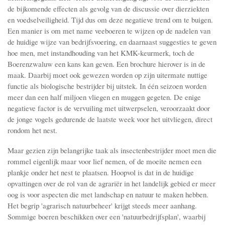
de bijkomende effecten als gevolg van de discussie over dierziekten
en voedselveiligheid. Tijd dus om deze negatieve trend om te buigen.
Een manier is om met name veeboeren te wijzen op de nadelen van
de huidige wijze van bedrijfsvoering, en daarnaast suggesties te geven
hoe men, met instandhouding van het KMK-keurmerk, toch de
Boerenzwaluw een kans kan geven. Een brochure hierover is in de
maak. Daarbij moet ook gewezen worden op zijn uiter­mate nuttige
functie als biologische bestrijder bij uitstek. In één seizoen worden
meer dan een half miljoen vliegen en muggen gegeten. De enige
negatieve factor is de vervuiling met uitwerpselen, veroorzaakt door
de jonge vogels gedurende de laatste week voor het uitvliegen, direct
rondom het nest.
Maar gezien zijn belangrijke taak als insectenbestrijder moet men die
rommel eigenlijk maar voor lief nemen, of de moeite nemen een
plankje onder het nest te plaatsen. Hoopvol is dat in de huidige
opvattingen over de rol van de agrariër in het landelijk gebied er meer
oog is voor aspecten die met landschap en natuur te maken hebben.
Het begrip 'agrarisch natuurbeheer' krijgt steeds meer aanhang.
Sommige boeren beschikken over een 'natuurbedrijfsplan', waarbij