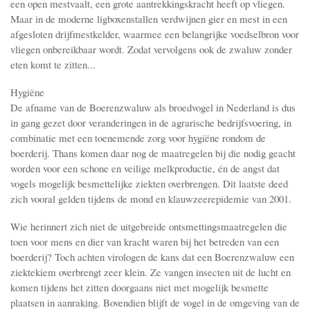
een open mestvaalt, een grote aantrekkingskracht heeft op vliegen.
Maar in de moderne ligboxenstallen verdwijnen gier en mest in een
afgesloten drijfmestkelder, waarmee een belangrijke voedselbron voor
vliegen onbereikbaar wordt. Zodat vervolgens ook de zwaluw zonder
eten komt te zitten...
Hygiëne
De afname van de Boerenzwaluw als broedvogel in Nederland is dus
in gang gezet door veranderingen in de agrarische bedrijfsvoering, in
combinatie met een toe­nemende zorg voor hygiëne rondom de
boerderij. Thans komen daar nog de maatregelen bij die nodig geacht
worden voor een schone en veilige melkproductie, én de angst dat
vogels mogelijk besmettelijke ziekten overbrengen. Dit laatste deed
zich vooral gelden tijdens de mond en klauwzeerepidemie van 2001.
Wie herinnert zich niet de uitgebreide ontsmettingsmaatregelen die
toen voor mens en dier van kracht waren bij het betreden van een
boerderij? Toch achten virologen de kans dat een Boerenzwaluw een
ziektekiem overbrengt zeer klein. Ze vangen insecten uit de lucht en
komen tijdens het zitten doorgaans niet met mogelijk besmette
plaatsen in aanraking. Bovendien blijft de vogel in de omgeving van de