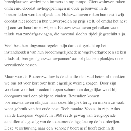
broedplaatsen verdwijnen immers in rap tempo. Gierzwaluwen raken
ontheemd doordat invliegopeningen in oude gebouwen in de
binnensteden worden afgesloten. Huiszwaluwen raken hun nest kwijt
doordat niet iedereen hun uitwerpselen op prijs stelt, of omdat het nest
bij een verfbeurt moet wijken. En oeverzwaluwen gebruiken vaak
taluds van zandafgravingen, die meestal slechts tijdelijk geschikt zijn.
Veel beschermingsmaatregelen zijn dan ook gericht op het
instandhouden van hun broedmogelijkheden: vogelwerkgroepen steken
taluds af, brengen 'gierzwaluwpannen' aan of plaatsen plankjes onder
vervuilende nesten.
Maar voor de Boerenzwaluw is de situatie niet veel beter, al maakten
we ons tot voor kort over hem eigenlijk weinig zorgen. Door zijn
voorkeur voor het broeden in open schuren en dergelijke weet hij
doorgaans snel een plekje te vinden. Bovendien komen
boerenzwaluwen elk jaar naar dezelfde plek terug en maken ze vaak
weer gebruik van het oude nest. Toch maakte Voous, in zijn 'Atlas
van de Europese Vogels', in 1960 reeds gewag van teruglopende
aantallen als gevolg van de toenemende hygiëne op de boerderijen.
Deze verschuiving naar een 'schoner' boerenerf heeft zich in de