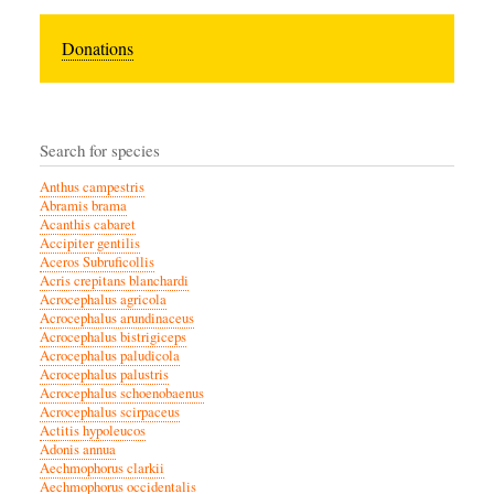
Donations
Search for species
Anthus campestris
Abramis brama
Acanthis cabaret
Accipiter gentilis
Aceros Subruficollis
Acris crepitans blanchardi
Acrocephalus agricola
Acrocephalus arundinaceus
Acrocephalus bistrigiceps
Acrocephalus paludicola
Acrocephalus palustris
Acrocephalus schoenobaenus
Acrocephalus scirpaceus
Actitis hypoleucos
Adonis annua
Aechmophorus clarkii
Aechmophorus occidentalis