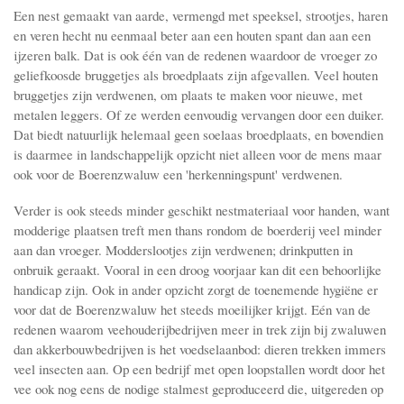
Een nest gemaakt van aarde, vermengd met speeksel, strootjes, haren
en veren hecht nu eenmaal beter aan een houten spant dan aan een
ijzeren balk. Dat is ook één van de redenen waardoor de vroeger zo
geliefkoosde bruggetjes als broedplaats zijn afgevallen. Veel houten
bruggetjes zijn verdwenen, om plaats te maken voor nieuwe, met
metalen leggers. Of ze werden eenvoudig vervangen door een duiker.
Dat biedt natuurlijk helemaal geen soelaas broedplaats, en bovendien
is daarmee in landschappelijk opzicht niet alleen voor de mens maar
ook voor de Boerenzwaluw een 'herkenningspunt' verdwenen.
Verder is ook steeds minder geschikt nestmateriaal voor handen, want
modderige plaatsen treft men thans rondom de boerderij veel minder
aan dan vroeger. Modderslootjes zijn verdwenen; drinkputten in
onbruik geraakt. Vooral in een droog voorjaar kan dit een behoorlijke
handicap zijn. Ook in ander opzicht zorgt de toenemende hygiëne er
voor dat de Boerenzwaluw het steeds moeilijker krijgt. Eén van de
rede­nen waarom veehouderijbedrijven meer in trek zijn bij zwaluwen
dan akkerbouwbe­drijven is het voedselaanbod: dieren trekken immers
veel insecten aan. Op een bedrijf met open loopstallen wordt door het
vee ook nog eens de nodige stalmest geproduceerd die, uitgereden op