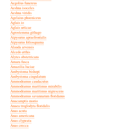
Aegolius funereus
Aeshna isoceles
Aeshna viridis
Agelaius phoeniceus
Aglais io
Aglais urticae
Agrostemma githago
Aipysurus apraefrontalis
Aipysurus foliosquama
Alauda arvensis
Alcedo atthis
Alytes obstetricans
Amara fusca
Amazilia luciae
Ambystoma bishopi
Ambystoma cingulatum
Ammodramus caudacutus
Ammodramus maritimus mirabilis
Ammodramus maritimus nigrescens
Ammodramus savannarum floridanus
Anacamptis morio
Anaea troglodyta floridalis
Anas acuta
Anas americana
Anas clypeata
Anas crecca