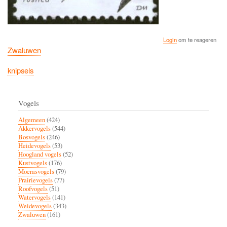
Login
om te reageren
Zwaluwen
knipsels
Vogels
Algemeen
(424)
Akkervogels
(544)
Bosvogels
(246)
Heidevogels
(53)
Hoogland vogels
(52)
Kustvogels
(176)
Moerasvogels
(79)
Prairievogels
(77)
Roofvogels
(51)
Watervogels
(141)
Weidevogels
(343)
Zwaluwen
(161)