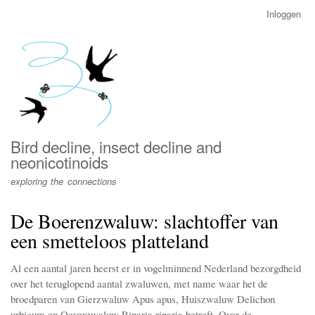
Overslaan
Inloggen
User
en
account
naar
menu
de
inhoud
gaan
Bird decline, insect decline and
neonicotinoids
exploring the connections
De Boerenzwaluw: slachtoffer van
een smetteloos platteland
Al een aantal jaren heerst er in vogelminnend Nederland bezorgdheid
over het teruglopend aantal zwaluwen, met name waar het de
broedparen van Gierzwaluw Apus apus, Huiszwaluw Delichon
urbicum en Oeverzwaluw Riparia riparia betreft. Over de