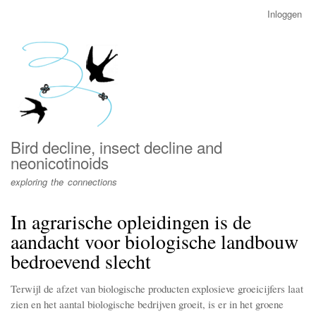
Overslaan
Inloggen
User
en
account
naar
menu
de
inhoud
gaan
Bird decline, insect decline and
neonicotinoids
exploring the connections
In agrarische opleidingen is de
aandacht voor biologische landbouw
bedroevend slecht
Terwijl de afzet van biologische producten explosieve groeicijfers laat
zien en het aantal biologische bedrijven groeit, is er in het groene