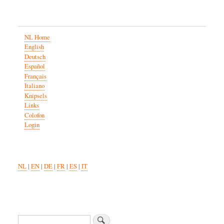
NL Home
English
Deutsch
Español
Français
Italiano
Knipsels
Links
Colofon
Login
NL
|
EN
|
DE
|
FR
|
ES
|
IT
Zoeken