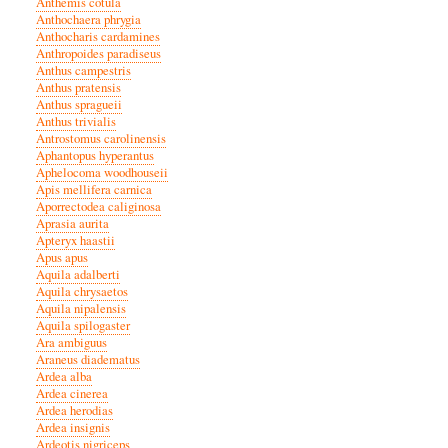
Anthemis cotula
Anthochaera phrygia
Anthocharis cardamines
Anthropoides paradiseus
Anthus campestris
Anthus pratensis
Anthus spragueii
Anthus trivialis
Antrostomus carolinensis
Aphantopus hyperantus
Aphelocoma woodhouseii
Apis mellifera carnica
Aporrectodea caliginosa
Aprasia aurita
Apteryx haastii
Apus apus
Aquila adalberti
Aquila chrysaetos
Aquila nipalensis
Aquila spilogaster
Ara ambiguus
Araneus diadematus
Ardea alba
Ardea cinerea
Ardea herodias
Ardea insignis
Ardeotis nigriceps