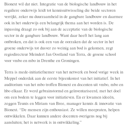
Bionext wil dat niet. Integratie van de biologische landbouw in het
reguliere onderwijs leidt tot kennisuitwisseling die beide sectoren
verrijkt, zeker nu duurzaamheid in de gangbare landbouw en daarmee
ook in het onderwijs een belangrijk thema aan het worden is. De
inpassing draagt zo ook bij aan de acceptatie van de biologische
sector in de gangbare landbouw. Want daar heeft het lang aan
ontbroken, en dat is ook een van de oorzaken dat de sector in het
groene onderwijs tot dusver zo weinig aan bod is gekomen, zegt
regiodirecteur Meindert Jan Oostland van Terra, de groene school
voor vmbo en mbo in Drenthe en Groningen.
Terra is mede-initiatiefnemer van het netwerk en bood vorige week in
Meppel onderdak aan de eerste bijeenkomst van het initiatief. In het
auditorium van het mbo troffen Bionext en docenten uit vmbo, mbo en
hbo elkaar. Er werd gebrainstormd en geïnventariseerd, met het doel
om een bodem te leggen voor initiatieven. En er kwamen ideeën,
zeggen Teunis en Miriam van Bree, manager kennis & innovatie van
Bionext. “De mensen zijn enthousiast. Ze willen meepraten, helpen
ontwikkelen. Daar kunnen andere docenten overigens nog bij
aansluiten; het is netwerk is in ontwikkeling.”