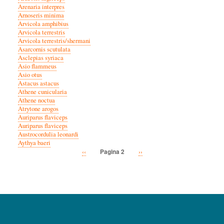
Arenaria interpres
Arnoseris minima
Arvicola amphibius
Arvicola terrestris
Arvicola terrestris/shermani
Asarcornis scutulata
Asclepias syriaca
Asio flammeus
Asio otus
Astacus astacus
Athene cunicularia
Athene noctua
Atrytone arogos
Auriparus flaviceps
Auriparus flaviceps
Austrocordulia leonardi
Aythya baeri
Vorige
‹‹
Volgende
››
Pagina 2
Paginatie
pagina
pagina