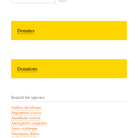
Donaties
Donations
Search for species
Andrias davidianus
Angiopteris evecta
Anorrhinus austeni
Anoxypristis cuspidata
Anser erythropus
Antennaria dioica