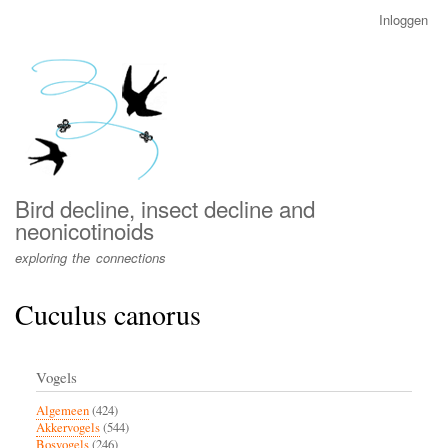
Overslaan
Inloggen
User
en
account
naar
menu
de
inhoud
gaan
Bird decline, insect decline and
neonicotinoids
exploring the connections
Cuculus canorus
Vogels
Algemeen
(424)
Akkervogels
(544)
Bosvogels
(246)