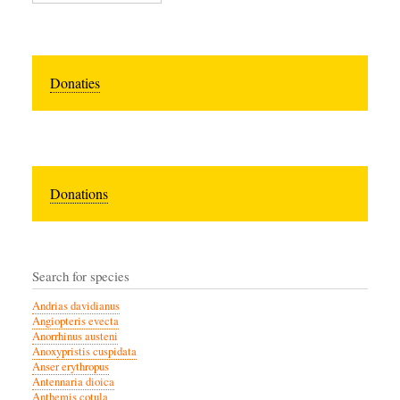
Donaties
Donations
Search for species
Andrias davidianus
Angiopteris evecta
Anorrhinus austeni
Anoxypristis cuspidata
Anser erythropus
Antennaria dioica
Anthemis cotula