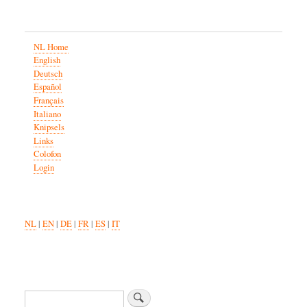
NL Home
English
Deutsch
Español
Français
Italiano
Knipsels
Links
Colofon
Login
NL
|
EN
|
DE
|
FR
|
ES
|
IT
Zoeken