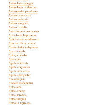
Anthochaera phrygia
Anthocharis cardamines
Anthropoides paradiseus
Anthus campestris
Anthus pratensis
Anthus spragueii
Anthus trivialis
Antrostomus carolinensis
Aphantopus hyperantus
Aphelocoma woodhouseii
Apis mellifera carnica
Aporrectodea caliginosa
Aprasia aurita
Apteryx haastii
Apus apus
Aquila adalberti
Aquila chrysaetos
Aquila nipalensis
Aquila spilogaster
Ara ambiguus
Araneus diadematus
Ardea alba
Ardea cinerea
Ardea herodias
Ardea insignis
Ardeotis nigriceps