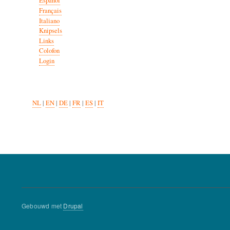
Español
Français
Italiano
Knipsels
Links
Colofon
Login
NL
|
EN
|
DE
|
FR
|
ES
|
IT
Gebouwd met
Drupal