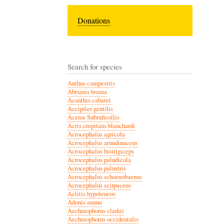
Donations
Search for species
Anthus campestris
Abramis brama
Acanthis cabaret
Accipiter gentilis
Aceros Subruficollis
Acris crepitans blanchardi
Acrocephalus agricola
Acrocephalus arundinaceus
Acrocephalus bistrigiceps
Acrocephalus paludicola
Acrocephalus palustris
Acrocephalus schoenobaenus
Acrocephalus scirpaceus
Actitis hypoleucos
Adonis annua
Aechmophorus clarkii
Aechmophorus occidentalis