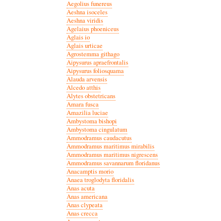
Aegolius funereus
Aeshna isoceles
Aeshna viridis
Agelaius phoeniceus
Aglais io
Aglais urticae
Agrostemma githago
Aipysurus apraefrontalis
Aipysurus foliosquama
Alauda arvensis
Alcedo atthis
Alytes obstetricans
Amara fusca
Amazilia luciae
Ambystoma bishopi
Ambystoma cingulatum
Ammodramus caudacutus
Ammodramus maritimus mirabilis
Ammodramus maritimus nigrescens
Ammodramus savannarum floridanus
Anacamptis morio
Anaea troglodyta floridalis
Anas acuta
Anas americana
Anas clypeata
Anas crecca