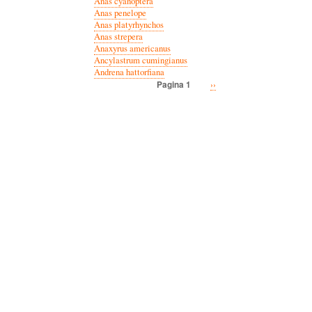
Anas cyanoptera
Anas penelope
Anas platyrhynchos
Anas strepera
Anaxyrus americanus
Ancylastrum cumingianus
Andrena hattorfiana
Volgende
››
Pagina 1
Paginatie
pagina