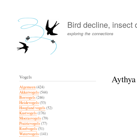
User
account
Bird decline, insect
menu
exploring the connections
Aythya 
Vogels
Algemeen
(424)
Akkervogels
(544)
Bosvogels
(246)
Heidevogels
(53)
Hoogland vogels
(52)
Kustvogels
(176)
Moerasvogels
(79)
Prairievogels
(77)
Roofvogels
(51)
Watervogels
(141)