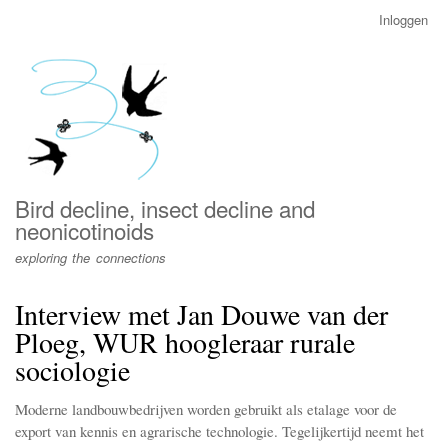
Overslaan
Inloggen
User
en
account
naar
menu
de
inhoud
gaan
Bird decline, insect decline and
neonicotinoids
exploring the connections
Interview met Jan Douwe van der
Ploeg, WUR hoogleraar rurale
sociologie
Moderne landbouwbedrijven worden gebruikt als etalage voor de
export van kennis en agrarische technologie. Tegelijkertijd neemt het