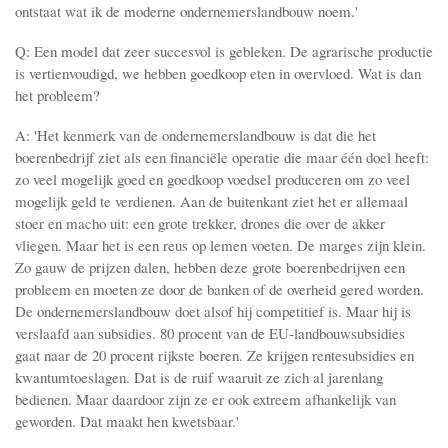
ontstaat wat ik de moderne ondernemerslandbouw noem.'
Q: Een model dat zeer succesvol is gebleken. De agrarische productie
is vertienvoudigd, we hebben goedkoop eten in overvloed. Wat is dan
het probleem?
A: 'Het kenmerk van de ondernemerslandbouw is dat die het
boerenbedrijf ziet als een financiële operatie die maar één doel heeft:
zo veel mogelijk goed en goedkoop voedsel produceren om zo veel
mogelijk geld te verdienen. Aan de buitenkant ziet het er allemaal
stoer en macho uit: een grote trekker, drones die over de akker
vliegen. Maar het is een reus op lemen voeten. De marges zijn klein.
Zo gauw de prijzen dalen, hebben deze grote boerenbedrijven een
probleem en moeten ze door de banken of de overheid gered worden.
De ondernemerslandbouw doet alsof hij competitief is. Maar hij is
verslaafd aan subsidies. 80 procent van de EU-landbouwsubsidies
gaat naar de 20 procent rijkste boeren. Ze krijgen rentesubsidies en
kwantumtoeslagen. Dat is de ruif waaruit ze zich al jarenlang
bedienen. Maar daardoor zijn ze er ook extreem afhankelijk van
geworden. Dat maakt hen kwetsbaar.'