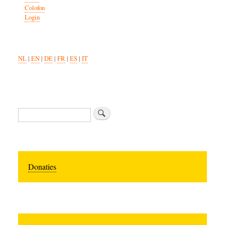
Colofon
Login
NL
|
EN
|
DE
|
FR
|
ES
|
IT
Zoeken
Donaties