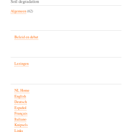
Soil degradation
Algemeen
(62)
Beleid en debat
Lezingen
NL Home
English
Deutsch
Español
Français
Italiano
Knipsels
Links