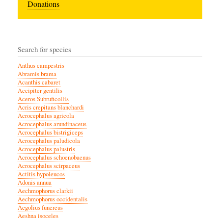
Donations
Search for species
Anthus campestris
Abramis brama
Acanthis cabaret
Accipiter gentilis
Aceros Subruficollis
Acris crepitans blanchardi
Acrocephalus agricola
Acrocephalus arundinaceus
Acrocephalus bistrigiceps
Acrocephalus paludicola
Acrocephalus palustris
Acrocephalus schoenobaenus
Acrocephalus scirpaceus
Actitis hypoleucos
Adonis annua
Aechmophorus clarkii
Aechmophorus occidentalis
Aegolius funereus
Aeshna isoceles