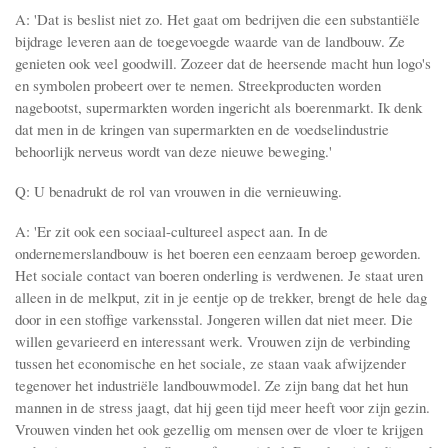
A: 'Dat is beslist niet zo. Het gaat om bedrijven die een substantiële
bijdrage leveren aan de toegevoegde waarde van de landbouw. Ze
genieten ook veel goodwill. Zozeer dat de heersende macht hun logo's
en symbolen probeert over te nemen. Streekproducten worden
nagebootst, supermarkten worden ingericht als boerenmarkt. Ik denk
dat men in de kringen van supermarkten en de voedselindustrie
behoorlijk nerveus wordt van deze nieuwe beweging.'
Q: U benadrukt de rol van vrouwen in die vernieuwing.
A: 'Er zit ook een sociaal-cultureel aspect aan. In de
ondernemerslandbouw is het boeren een eenzaam beroep geworden.
Het sociale contact van boeren onderling is verdwenen. Je staat uren
alleen in de melkput, zit in je eentje op de trekker, brengt de hele dag
door in een stoffige varkensstal. Jongeren willen dat niet meer. Die
willen gevarieerd en interessant werk. Vrouwen zijn de verbinding
tussen het economische en het sociale, ze staan vaak afwijzender
tegenover het industriële landbouwmodel. Ze zijn bang dat het hun
mannen in de stress jaagt, dat hij geen tijd meer heeft voor zijn gezin.
Vrouwen vinden het ook gezellig om mensen over de vloer te krijgen