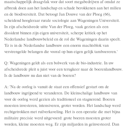
maatschappelijk draagvlak voor dat soort megabedrijven af omdat ze
afbreuk doen aan het landschap en schade berokkenen aan het milieu
en de biodiversiteit. Dat betoogt Jan Douwe van der Ploeg (66),
scheidend hoogleraar rurale sociologie aan Wageningen Universiteit.
In zijn afscheidsrede uitte Van der Ploeg, vaak gezien als een
dissident binnen zijn eigen universiteit, scherpe kritiek op het
Nederlandse landbouwbeleid en de rol die Wageningen daarin speelt.
'Er is in de Nederlandse landbouw een enorm machtsblok van
verstrengelde belangen die vooral op hun eigen gelijk tamboereren.'
Q: Wageningen geldt als een bolwerk van de bio-industrie. In uw
afscheidsrede pleit u juist voor een terugkeer naar de boerenlandbouw.
Is de landbouw nu dan niet van de boeren?
A: 'Na de oorlog is vanuit de staat een offensief gestart om de
landbouw ingrijpend te veranderen. De kleinschalige landbouw van
voor de oorlog werd gezien als traditioneel en stagnerend. Boeren
moesten investeren, intensiveren, groter worden. Het landschap werd
rechtgetrokken met ruilverkaveling. Het is een operatie die met bijna
militaire precisie werd uitgevoerd: grote boeren moesten groter
worden, kleine moesten weg. Er zijn miljarden in geïnvesteerd. Dan