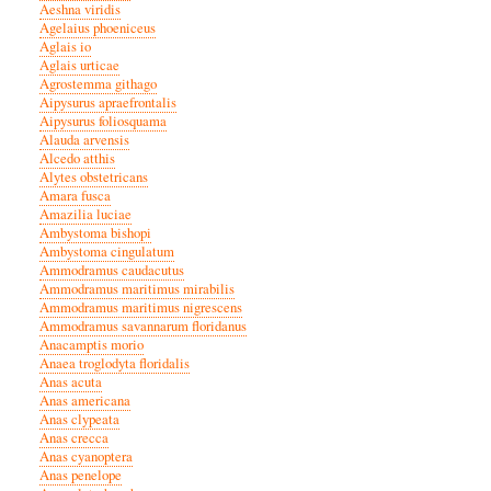
Aeshna viridis
Agelaius phoeniceus
Aglais io
Aglais urticae
Agrostemma githago
Aipysurus apraefrontalis
Aipysurus foliosquama
Alauda arvensis
Alcedo atthis
Alytes obstetricans
Amara fusca
Amazilia luciae
Ambystoma bishopi
Ambystoma cingulatum
Ammodramus caudacutus
Ammodramus maritimus mirabilis
Ammodramus maritimus nigrescens
Ammodramus savannarum floridanus
Anacamptis morio
Anaea troglodyta floridalis
Anas acuta
Anas americana
Anas clypeata
Anas crecca
Anas cyanoptera
Anas penelope