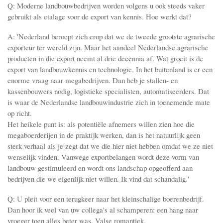
Q: Moderne landbouwbedrijven worden volgens u ook steeds vaker
gebruikt als etalage voor de export van kennis. Hoe werkt dat?
A: 'Nederland beroept zich erop dat we de tweede grootste agrarische
exporteur ter wereld zijn. Maar het aandeel Nederlandse agrarische
producten in die export neemt al drie decennia af. Wat groeit is de
export van landbouwkennis en technologie. In het buitenland is er een
enorme vraag naar megabedrijven. Dan heb je stallen- en
kassenbouwers nodig, logistieke specialisten, automatiseerders. Dat
is waar de Nederlandse landbouwindustrie zich in toenemende mate
op richt.
Het heikele punt is: als potentiële afnemers willen zien hoe die
megaboerderijen in de praktijk werken, dan is het natuurlijk geen
sterk verhaal als je zegt dat we die hier niet hebben omdat we ze niet
wenselijk vinden. Vanwege exportbelangen wordt deze vorm van
landbouw gestimuleerd en wordt ons landschap opgeofferd aan
bedrijven die we eigenlijk niet willen. Ik vind dat schandalig.'
Q: U pleit voor een terugkeer naar het kleinschalige boerenbedrijf.
Dan hoor ik veel van uw collega's al schamperen: een hang naar
vroeger toen alles beter was. Valse romantiek.