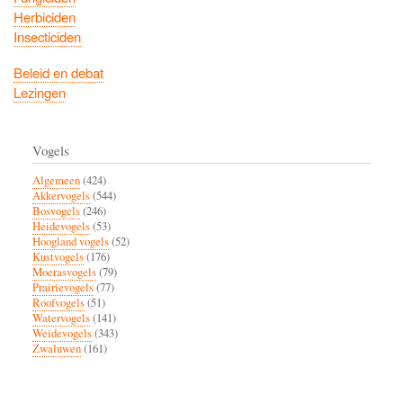
Herbiciden
Insecticiden
Beleid en debat
Lezingen
Vogels
Algemeen
(424)
Akkervogels
(544)
Bosvogels
(246)
Heidevogels
(53)
Hoogland vogels
(52)
Kustvogels
(176)
Moerasvogels
(79)
Prairievogels
(77)
Roofvogels
(51)
Watervogels
(141)
Weidevogels
(343)
Zwaluwen
(161)