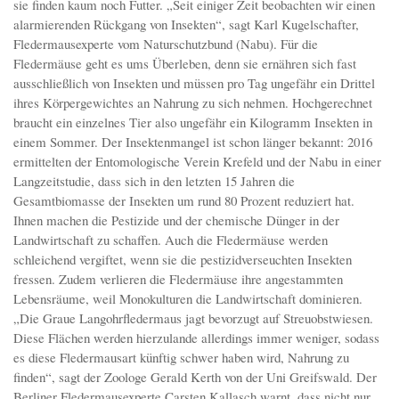
sie finden kaum noch Futter. „Seit einiger Zeit beobachten wir einen
alarmierenden Rückgang von Insekten“, sagt Karl Kugelschafter,
Fledermausexperte vom Naturschutzbund (Nabu). Für die
Fledermäuse geht es ums Überleben, denn sie ernähren sich fast
ausschließlich von Insekten und müssen pro Tag ungefähr ein Drittel
ihres Körpergewichtes an Nahrung zu sich nehmen. Hochgerechnet
braucht ein einzelnes Tier also ungefähr ein Kilogramm Insekten in
einem Sommer. Der Insektenmangel ist schon länger bekannt: 2016
ermittelten der Entomologische Verein Krefeld und der Nabu in einer
Langzeitstudie, dass sich in den letzten 15 Jahren die
Gesamtbiomasse der Insekten um rund 80 Prozent reduziert hat.
Ihnen machen die Pestizide und der chemische Dünger in der
Landwirtschaft zu schaffen. Auch die Fledermäuse werden
schleichend vergiftet, wenn sie die pestizidverseuchten Insekten
fressen. Zudem verlieren die Fledermäuse ihre angestammten
Lebensräume, weil Monokulturen die Landwirtschaft dominieren.
„Die Graue Langohrfledermaus jagt bevorzugt auf Streuobstwiesen.
Diese Flächen werden hierzulande allerdings immer weniger, sodass
es diese Fledermausart künftig schwer haben wird, Nahrung zu
finden“, sagt der Zoologe Gerald Kerth von der Uni Greifswald. Der
Berliner Fledermausexperte Carsten Kallasch warnt, dass nicht nur