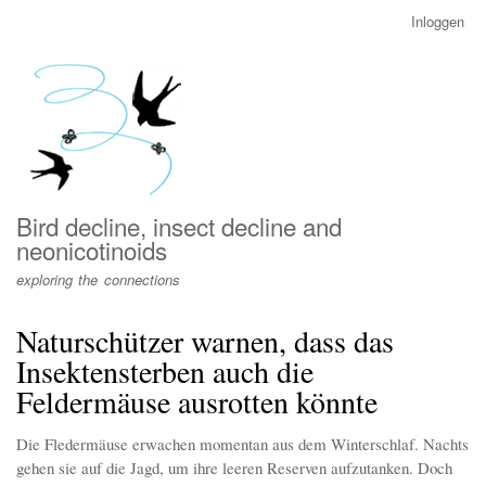
Overslaan
Inloggen
User
en
account
naar
menu
de
inhoud
gaan
Bird decline, insect decline and
neonicotinoids
exploring the connections
Naturschützer warnen, dass das
Insektensterben auch die
Feldermäuse ausrotten könnte
Die Fledermäuse erwachen momentan aus dem Winterschlaf. Nachts
gehen sie auf die Jagd, um ihre leeren Reserven aufzutanken. Doch