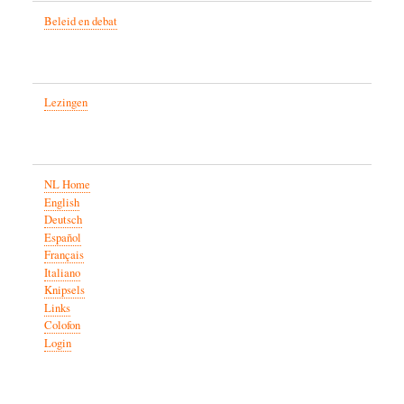
Beleid en debat
Lezingen
NL Home
English
Deutsch
Español
Français
Italiano
Knipsels
Links
Colofon
Login