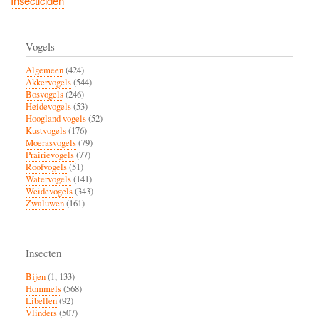
Insecticiden
Vogels
Algemeen
(424)
Akkervogels
(544)
Bosvogels
(246)
Heidevogels
(53)
Hoogland vogels
(52)
Kustvogels
(176)
Moerasvogels
(79)
Prairievogels
(77)
Roofvogels
(51)
Watervogels
(141)
Weidevogels
(343)
Zwaluwen
(161)
Insecten
Bijen
(1, 133)
Hommels
(568)
Libellen
(92)
Vlinders
(507)