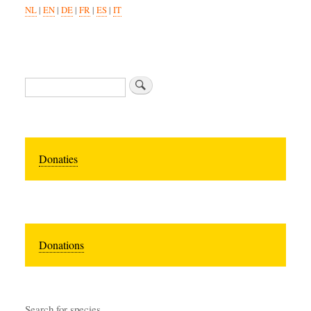
NL
|
EN
|
DE
|
FR
|
ES
|
IT
Zoeken
Donaties
Donations
Search for species