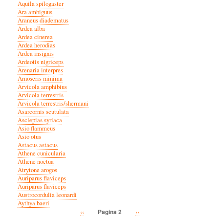
Aquila spilogaster
Ara ambiguus
Araneus diadematus
Ardea alba
Ardea cinerea
Ardea herodias
Ardea insignis
Ardeotis nigriceps
Arenaria interpres
Arnoseris minima
Arvicola amphibius
Arvicola terrestris
Arvicola terrestris/shermani
Asarcornis scutulata
Asclepias syriaca
Asio flammeus
Asio otus
Astacus astacus
Athene cunicularia
Athene noctua
Atrytone arogos
Auriparus flaviceps
Auriparus flaviceps
Austrocordulia leonardi
Aythya baeri
Vorige
‹‹
Volgende
››
Pagina 2
Paginatie