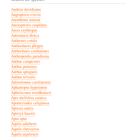
Andrias davidianus
Angiopteris evecta
Anorrhinus austeni
Anoxypristis cuspidata
Anser erythropus
Antennaria dioica
Anthemis cotula
Anthochaera phrygia
Anthocharis cardamines
Anthropoides paradiseus
Anthus campestris
Anthus pratensis
Anthus spragueii
Anthus trivialis
Antrostomus carolinensis
Aphantopus hyperantus
Aphelocoma woodhouseii
Apis mellifera carnica
Aporrectodea caliginosa
Aprasia aurita
Apteryx haastii
Apus apus
Aquila adalberti
Aquila chrysaetos
Aquila nipalensis