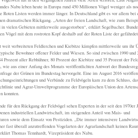
ndes Nabu leben heute in Europa rund 450 Millionen Vögel weniger als noc
ie Roten Listen werden immer länger. In Deutschland gibt es vor allem bei 
nen dramatischen Rückgang. „Arten der freien Landschaft, wie zum Beispi
 in vielen Gebieten mittlerweile ausgestorben“, erklärt Segelbacher. Bund
en Vögel mit dem rostroten Kopf deshalb auf der Roten Liste der gefährdet
t weit verbreiteten Feldlerchen und Kiebitze kämpfen mittlerweile um ihr 
 typische Bewohner offener Felder und Wiesen. So sind zwischen 1990 und 
4 Prozent aller Rebhühner, 80 Prozent der Kiebitze und 35 Prozent der Fel
 wie aus einer Anfang des Monats veröffentlichten Antwort der Bundesreg
nfrage der Grünen im Bundestag hervorgeht. Eine im August 2016 veröffent
chungseinrichtungen und Verbände zu Feldvögeln kam zu dem Schluss, das
ichtlinie und Agrar-Umweltprogramme der Europäischen Union den Artens
n konnten.
de für den Rückgang der Feldvögel sehen Experten in der seit den 1970er
ebenen industriellen Landwirtschaft, im steigenden Anteil von Mais- und
ren sowie dem Einsatz von Pestiziden. „Die immer intensivere Landwirtsc
üher fast überall anzutreffenden Vogelarten der Agrarlandschaft keinen R
rklärt Thomas Tennhardt, Vizepräsident des Nabu.