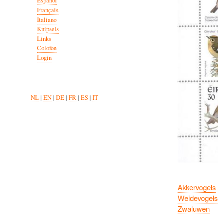
Español
Français
Italiano
Knipsels
Links
Colofon
Login
NL
|
EN
|
DE
|
FR
|
ES
|
IT
Akkervogels
Weidevogels
Zwaluwen