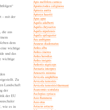
Apis mellifera carnica
htfolgen“
Aporrectodea caliginosa
Aprasia aurita
Apteryx haastii
 – mit der
Apus apus
Aquila adalberti
Aquila chrysaetos
Aquila nipalensis
, die aus
Aquila spilogaster
einem
Ara ambiguus
 Neben dem
Araneus diadematus
 eine wichtige
Ardea alba
Ardea cinerea
ide und das
Ardea herodias
e wichtige
Ardea insignis
Ardeotis nigriceps
Arenaria interpres
Arnoseris minima
 den
Arvicola amphibius
tgestellt. Zu
Arvicola terrestris
ien Landschaft
Arvicola terrestris/shermani
Asarcornis scutulata
ng der
Asclepias syriaca
itik der EU
Asio flammeus
pauschaler
Asio otus
, wie es in
Astacus astacus