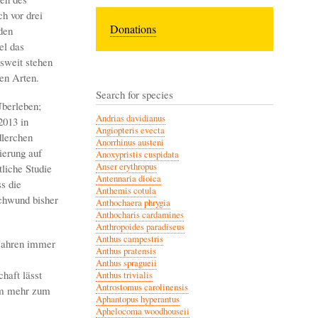
h vor drei
Donations
den
el das
esweit stehen
en Arten.
Search for species
Überleben;
Andrias davidianus
2013 in
Angiopteris evecta
dlerchen
Anorrhinus austeni
ierung auf
Anoxypristis cuspidata
Anser erythropus
liche Studie
Antennaria dioica
s die
Anthemis cotula
chwund bisher
Anthochaera phrygia
Anthocharis cardamines
Anthropoides paradiseus
Anthus campestris
 Jahren immer
Anthus pratensis
Anthus spragueii
haft lässt
Anthus trivialis
Antrostomus carolinensis
aum mehr zum
Aphantopus hyperantus
Aphelocoma woodhouseii