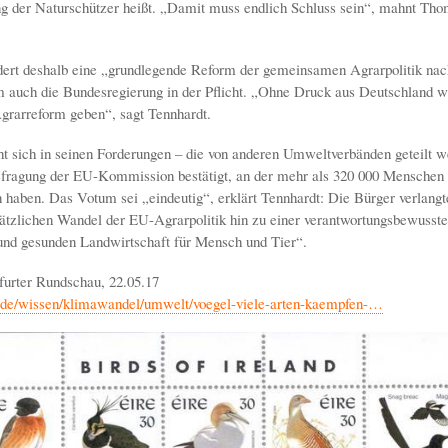
ng der Naturschützer heißt. „Damit muss endlich Schluss sein“, mahnt Th
ert deshalb eine „grundlegende Reform der gemeinsamen Agrarpolitik nac
em auch die Bundesregierung in der Pflicht. „Ohne Druck aus Deutschland w
grarreform geben“, sagt Tennhardt.
t sich in seinen Forderungen – die von anderen Umweltverbänden geteilt w
efragung der EU-Kommission bestätigt, an der mehr als 320 000 Menschen
haben. Das Votum sei „eindeutig“, erklärt Tennhardt: Die Bürger verlangt
ätzlichen Wandel der EU-Agrarpolitik hin zu einer verantwortungsbewussten
und gesunden Landwirtschaft für Mensch und Tier“.
furter Rundschau, 22.05.17
r.de/wissen/klimawandel/umwelt/voegel-viele-arten-kaempfen-…