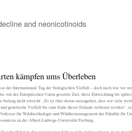
Overslaan
en
naar
 decline and neonicotinoids
de
inhoud
gaan
Arten kämpfen ums Überleben
ar der Internationale Tag der biologischen Vielfalt – doch nach wie vor v
Das von der Europäischen Union gesetzte Ziel, diese Entwicklung bis spätes
 bislang nicht erreicht: „Es ist eher davon auszugehen, dass wir viele weit
nd genetische Vielfalt bis zum Ende dieser Dekade verlieren werden“, sa
Professor für Wildtierökologie und Wildtiermanagement der Fakultät für U
ssourcen an der Albert-Ludwigs-Universität Freiburg.
 Vogelwelt hat in den vergangenen Jahren viele Arten verloren, Laut Anga