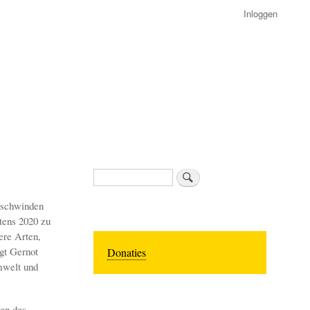
Inloggen
Zoeken
erschwinden
tens 2020 zu
ere Arten,
gt Gernot
Donaties
mwelt und
ben des