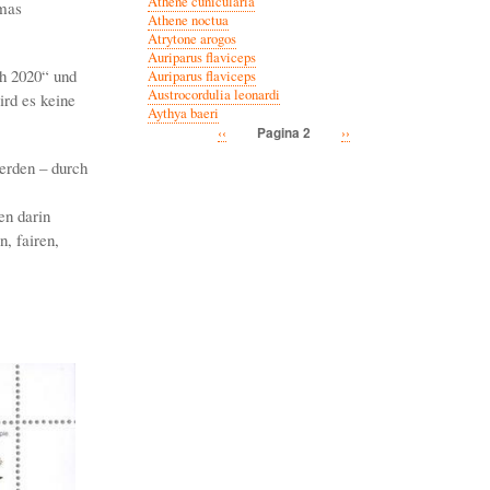
Athene cunicularia
omas
Athene noctua
Atrytone arogos
Auriparus flaviceps
h 2020“ und
Auriparus flaviceps
Austrocordulia leonardi
ird es keine
Aythya baeri
Vorige
‹‹
Volgende
››
Pagina 2
Paginatie
pagina
pagina
erden – durch
en darin
, fairen,