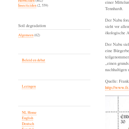
Herbiciden
(802)
einer Mittelu
Insecticiden
(2, 559)
Tennhardt.
Der Nabu ford
Soil degradation
sieht vor all
ökologische A
Algemeen
(62)
Der Nabu sieh
eine Bürgerb
teilgenommen 
Beleid en debat
„einen grunds
nachhaltigen 
Quelle: Frank
Lezingen
http://www.f
NL Home
English
Deutsch