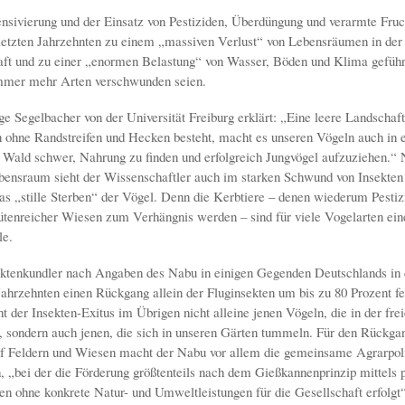
nsivierung und der Einsatz von Pestiziden, Überdüngung und verarmte Fruc
 letzten Jahrzehnten zu einem „massiven Verlust“ von Lebensräumen in der
ft und zu einer „enormen Belastung“ von Wasser, Böden und Klima geführt
immer mehr Arten verschwunden seien.
ge Segelbacher von der Universität Freiburg erklärt: „Eine leere Landschaft
 ohne Randstreifen und Hecken besteht, macht es unseren Vögeln auch in 
Wald schwer, Nahrung zu finden und erfolgreich Jungvögel aufzuziehen.“
bensraum sieht der Wissenschaftler auch im starken Schwund von Insekten
as „stille Sterben“ der Vögel. Denn die Kerbtiere – denen wiederum Pestiz
tenreicher Wiesen zum Verhängnis werden – sind für viele Vogelarten ein
le.
ktenkundler nach Angaben des Nabu in einigen Gegenden Deutschlands in
ahrzehnten einen Rückgang allein der Fluginsekten um bis zu 80 Prozent fes
t der Insekten-Exitus im Übrigen nicht alleine jenen Vögeln, die in der fre
, sondern auch jenen, die sich in unseren Gärten tummeln. Für den Rückga
f Feldern und Wiesen macht der Nabu vor allem die gemeinsame Agrarpol
h, „bei der die Förderung größtenteils nach dem Gießkannenprinzip mittels 
n ohne konkrete Natur- und Umweltleistungen für die Gesellschaft erfolgt“