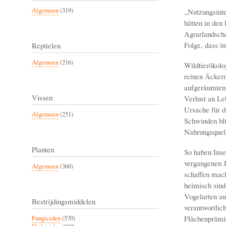
Algemeen
(319)
„Nutzungsinte
hätten in den
Agrarlandscha
Folge, dass 
Reptielen
Algemeen
(216)
Wildtierökolo
reinen Äckern
aufgeräumten 
Vissen
Verlust an Le
Ursache für d
Algemeen
(251)
Schwinden blü
Nahrungsquel
Planten
So haben Inse
vergangenen J
Algemeen
(360)
schaffen mach
heimisch sind
Vogelarten au
Bestrijdingsmiddelen
verantwortlic
Flächenprämie
Fungiciden
(570)