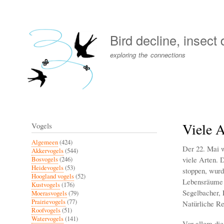
User
account
Bird decline, insect
menu
exploring the connections
Viele 
Vogels
Algemeen
(424)
Der 22. Mai w
Akkervogels
(544)
viele Arten. 
Bosvogels
(246)
Heidevogels
(53)
stoppen, wurde
Hoogland vogels
(52)
Lebensräume u
Kustvogels
(176)
Segelbacher, 
Moerasvogels
(79)
Prairievogels
(77)
Natürliche Re
Roofvogels
(51)
Watervogels
(141)
Vor allem die