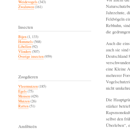
Weidevogels
(343)
Naturschutzbu
Zwaluwen
(161)
Jahrzehnte, d
Feldvögeln ei
Rebhuhn, sind
Insecten
die gedrungen
Bijen
(1, 133)
Hommels
(568)
Auch die eins
Libellen
(92)
auch sie sind
Vlinders
(507)
Deutschland 8
Overige insecten
(959)
verschwunden,
eine Kleine A
mehrerer Fors
Zoogdieren
Vogelschutzr
Vleermuizen
(185)
nicht umkehre
Egels
(75)
Mensen
(429)
Die Hauptgrün
Muizen
(26)
stärker betri
Ratten
(51)
Rapsmonokultu
selbst den fr
Überleben“, e
Amfibieën