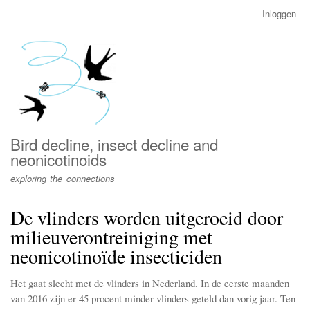
Overslaan
Inloggen
User
en
account
naar
menu
de
inhoud
gaan
Bird decline, insect decline and
neonicotinoids
exploring the connections
De vlinders worden uitgeroeid door
milieuverontreiniging met
neonicotinoïde insecticiden
Het gaat slecht met de vlinders in Nederland. In de eerste maanden
van 2016 zijn er 45 procent minder vlinders geteld dan vorig jaar. Ten