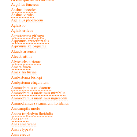
Aegolius funereus
Aeshna isoceles
Aeshna viridis
Agelaius phoeniceus
Aglais io
Aglais urticae
Agrostemma githago
Aipysurus apraefrontalis
Aipysurus foliosquama
Alauda arvensis
Alcedo atthis
Alytes obstetricans
Amara fusca
Amazilia luciae
Ambystoma bishopi
Ambystoma cingulatum
Ammodramus caudacutus
Ammodramus maritimus mirabilis
Ammodramus maritimus nigrescens
Ammodramus savannarum floridanus
Anacamptis morio
Anaea troglodyta floridalis
Anas acuta
Anas americana
Anas clypeata
Anas crecca