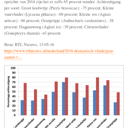
opzichte van 2014 zijn het er zelfs 65 procent minder. Achteruitgang
per soort: Groot koolwitje (Pieris brassicae): -75 procent; Kleine
vuurvlinder (Lycaena phlaeas): -69 procent; Kleine vos (Aglais
urticae): -66 procent; Oranjetipje (Anthocharis cardamines): -38
procent; Dagpauwoog (Aglais io): -39 procent; Citroenvlinder
(Gonepteryx rhamni) -43 procent.
Bron: RTL Nieuws, 13-05-16
https://www.rtlnieuws.nl/nederland/2016-dramatisch-vlinderjaar-
aantal-v…