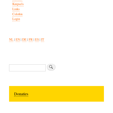
Knipsels
Links
Colofon
Login
NL
|
EN
|
DE
|
FR
|
ES
|
IT
Zoeken
Donaties