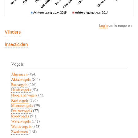
Login
om te reageren
Vlinders
Insecticiden
Vogels
Algemeen
(424)
Akkervogels
(544)
Bosvogels
(246)
Heidevogels
(53)
Hoogland vogels
(52)
Kustvogels
(176)
Moerasvogels
(79)
Prairievogels
(77)
Roofvogels
(51)
Watervogels
(141)
Weidevogels
(343)
Zwaluwen
(161)