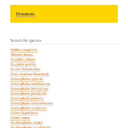
Donations
Search for species
Anthus campestris
Abramis brama
Acanthis cabaret
Accipiter gentilis
Aceros Subruficollis
Acris crepitans blanchardi
Acrocephalus agricola
Acrocephalus arundinaceus
Acrocephalus bistrigiceps
Acrocephalus paludicola
Acrocephalus palustris
Acrocephalus schoenobaenus
Acrocephalus scirpaceus
Actitis hypoleucos
Adonis annua
Aechmophorus clarkii
Aechmophorus occidentalis