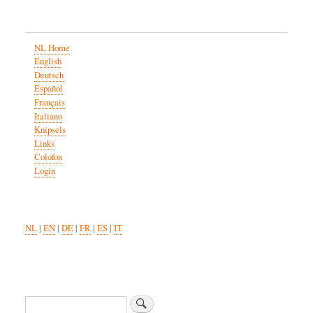
NL Home
English
Deutsch
Español
Français
Italiano
Knipsels
Links
Colofon
Login
NL
|
EN
|
DE
|
FR
|
ES
|
IT
Zoeken