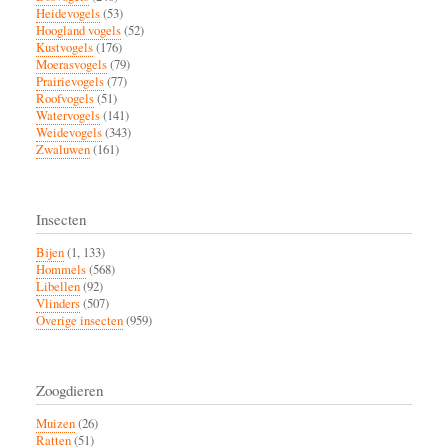
Heidevogels
(53)
Hoogland vogels
(52)
Kustvogels
(176)
Moerasvogels
(79)
Prairievogels
(77)
Roofvogels
(51)
Watervogels
(141)
Weidevogels
(343)
Zwaluwen
(161)
Insecten
Bijen
(1, 133)
Hommels
(568)
Libellen
(92)
Vlinders
(507)
Overige insecten
(959)
Zoogdieren
Muizen
(26)
Ratten
(51)