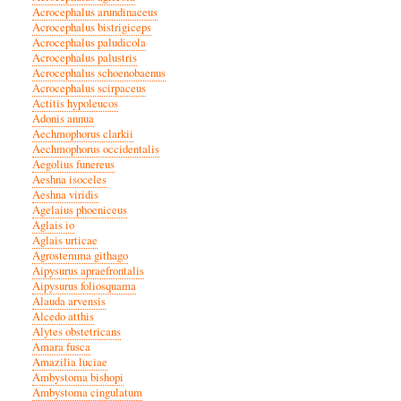
Acrocephalus arundinaceus
Acrocephalus bistrigiceps
Acrocephalus paludicola
Acrocephalus palustris
Acrocephalus schoenobaenus
Acrocephalus scirpaceus
Actitis hypoleucos
Adonis annua
Aechmophorus clarkii
Aechmophorus occidentalis
Aegolius funereus
Aeshna isoceles
Aeshna viridis
Agelaius phoeniceus
Aglais io
Aglais urticae
Agrostemma githago
Aipysurus apraefrontalis
Aipysurus foliosquama
Alauda arvensis
Alcedo atthis
Alytes obstetricans
Amara fusca
Amazilia luciae
Ambystoma bishopi
Ambystoma cingulatum