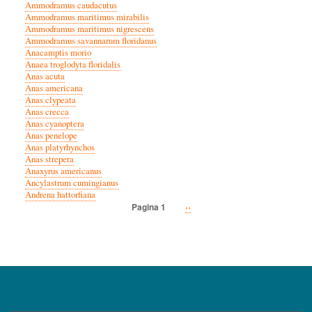
Ammodramus caudacutus
Ammodramus maritimus mirabilis
Ammodramus maritimus nigrescens
Ammodramus savannarum floridanus
Anacamptis morio
Anaea troglodyta floridalis
Anas acuta
Anas americana
Anas clypeata
Anas crecca
Anas cyanoptera
Anas penelope
Anas platyrhynchos
Anas strepera
Anaxyrus americanus
Ancylastrum cumingianus
Andrena hattorfiana
Volgende
››
Pagina 1
Paginatie
pagina