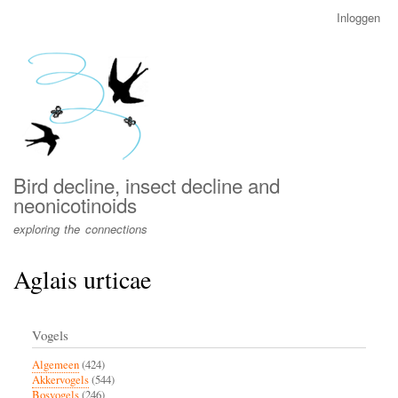
Overslaan
Inloggen
User
en
account
naar
menu
de
inhoud
gaan
Bird decline, insect decline and
neonicotinoids
exploring the connections
Aglais urticae
Vogels
Algemeen
(424)
Akkervogels
(544)
Bosvogels
(246)