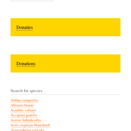
Donaties
Donations
Search for species
Anthus campestris
Abramis brama
Acanthis cabaret
Accipiter gentilis
Aceros Subruficollis
Acris crepitans blanchardi
Acrocephalus agricola