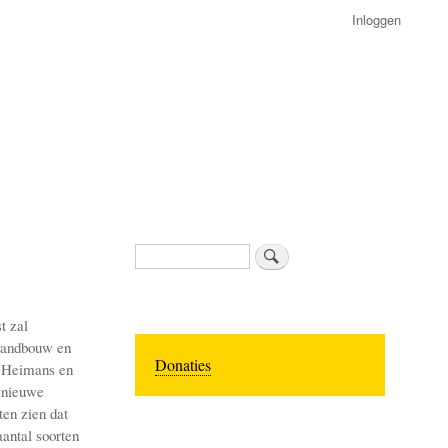
Inloggen
Zoeken
t zal
 landbouw en
Donaties
e Heimans en
t nieuwe
ten zien dat
aantal soorten