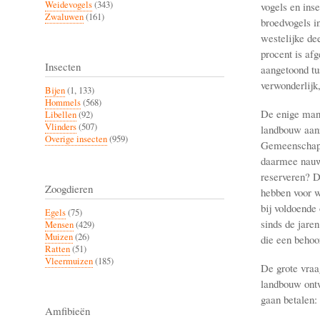
Weidevogels
(343)
vogels en ins
Zwaluwen
(161)
broedvogels i
westelijke de
procent is af
Insecten
aangetoond tu
verwonderlijk
Bijen
(1, 133)
Hommels
(568)
De enige mani
Libellen
(92)
Vlinders
(507)
landbouw aanz
Overige insecten
(959)
Gemeenschappe
daarmee nauw 
reserveren? D
Zoogdieren
hebben voor w
bij voldoende
Egels
(75)
sinds de jare
Mensen
(429)
Muizen
(26)
die een behoo
Ratten
(51)
Vleermuizen
(185)
De grote vraag
landbouw ontw
gaan betalen:
Amfibieën