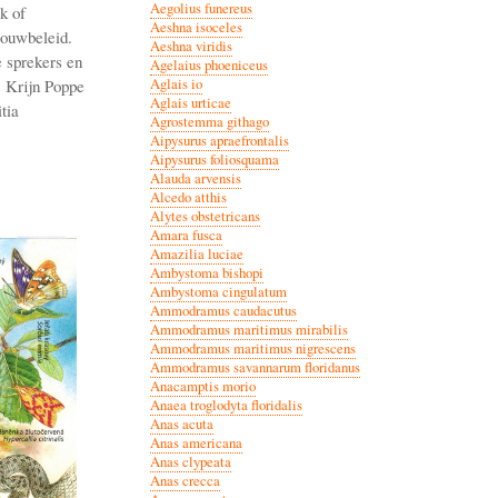
Aegolius funereus
k of
Aeshna isoceles
bouwbeleid.
Aeshna viridis
 sprekers en
Agelaius phoeniceus
, Krijn Poppe
Aglais io
Aglais urticae
tia
Agrostemma githago
Aipysurus apraefrontalis
Aipysurus foliosquama
Alauda arvensis
Alcedo atthis
Alytes obstetricans
Amara fusca
Amazilia luciae
Ambystoma bishopi
Ambystoma cingulatum
Ammodramus caudacutus
Ammodramus maritimus mirabilis
Ammodramus maritimus nigrescens
Ammodramus savannarum floridanus
Anacamptis morio
Anaea troglodyta floridalis
Anas acuta
Anas americana
Anas clypeata
Anas crecca