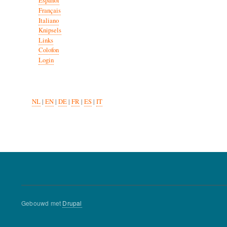
Español
Français
Italiano
Knipsels
Links
Colofon
Login
NL
|
EN
|
DE
|
FR
|
ES
|
IT
Gebouwd met
Drupal