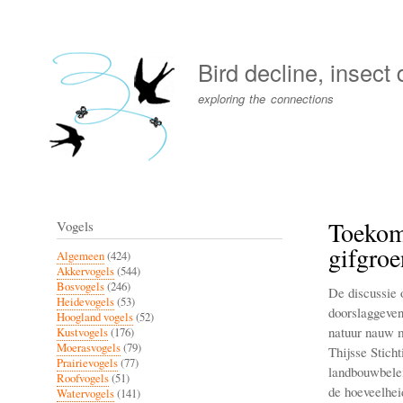
User
account
Bird decline, insect
menu
exploring the connections
Toekoms
Vogels
gifgroe
Algemeen
(424)
Akkervogels
(544)
Bosvogels
(246)
De discussie 
Heidevogels
(53)
doorslaggeven
Hoogland vogels
(52)
natuur nauw m
Kustvogels
(176)
Moerasvogels
(79)
Thijsse Stich
Prairievogels
(77)
landbouwbelei
Roofvogels
(51)
de hoeveelhei
Watervogels
(141)