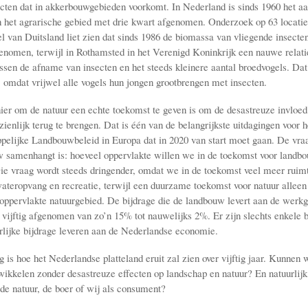
ecten dat in akkerbouwgebieden voorkomt. In Nederland is sinds 1960 het aa
n het agrarische gebied met drie kwart afgenomen. Onderzoek op 63 locaties
el van Duitsland liet zien dat sinds 1986 de biomassa van vliegende insecten
genomen, terwijl in Rothamsted in het Verenigd Koninkrijk een nauwe relat
ssen de afname van insecten en het steeds kleinere aantal broedvogels. Dat 
, omdat vrijwel alle vogels hun jongen grootbrengen met insecten.
er om de natuur een echte toekomst te geven is om de desastreuze invloed
ienlijk terug te brengen. Dat is één van de belangrijkste uitdagingen voor 
lijke Landbouwbeleid in Europa dat in 2020 van start moet gaan. De vraa
samenhangt is: hoeveel oppervlakte willen we in de toekomst voor landb
ie vraag wordt steeds dringender, omdat we in de toekomst veel meer ruim
ateropvang en recreatie, terwijl een duurzame toekomst voor natuur alleen
 oppervlakte natuurgebied. De bijdrage die de landbouw levert aan de werkg
n vijftig afgenomen van zo’n 15% tot nauwelijks 2%. Er zijn slechts enkele b
rlijke bijdrage leveren aan de Nederlandse economie.
 is hoe het Nederlandse platteland eruit zal zien over vijftig jaar. Kunnen
ikkelen zonder desastreuze effecten op landschap en natuur? En natuurlijk
 de natuur, de boer of wij als consument?