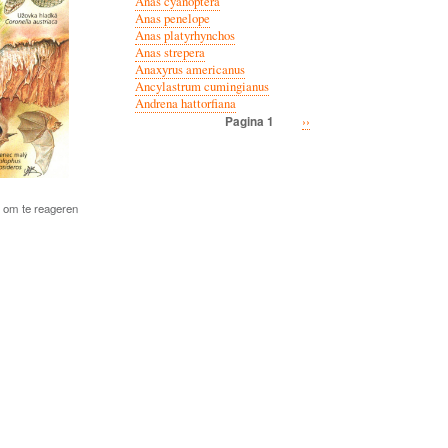
Anas cyanoptera
Anas penelope
Anas platyrhynchos
Anas strepera
Anaxyrus americanus
Ancylastrum cumingianus
Andrena hattorfiana
Volgende
››
Pagina 1
Paginatie
pagina
om te reageren