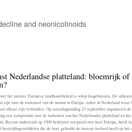
Overslaan
en
naar
 decline and neonicotinoids
de
inhoud
gaan
t Nederlandse platteland: bloemrijk of
n?
over het nieuwe Europese landbouwbeleid is volop losgebarsten. De uitkoms
d zijn voor de toekomst van de natuur in Europa, zeker in Nederland waar
et elkaar zijn verbonden. Op zaterdagmiddag 23 september organiseert d
ting een symposium over de toekomst van het Nederlandse platteland en he
d. Recent onderzoek op 1500 bedrijven verspreid over heel Europa, heeft la
d bestrijdingsmiddelen die de boer gebruikt de meeste invloed heeft op het 