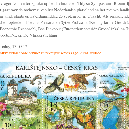
 vragen komen ter sprake op het Heimans en Thijsse Symposium ‘Bloemrij
t gaat over de toekomst van het Nederlandse platteland en het nieuwe land
 vindt plaats op zaterdagmiddag 23 september in Utrecht. Als prikkelende
llen optreden: Theunis Piersma en Sytze Pruiksma (Kening fan ‘e Greide)
Economic Research), Bas Eickhout (Europarlementariër GroenLinks) en Ti
oortenNL en De Vlinderstichting).
Today, 15-09-17
aturetoday.com/intl/nl/nature-reports/message/?utm_source=…