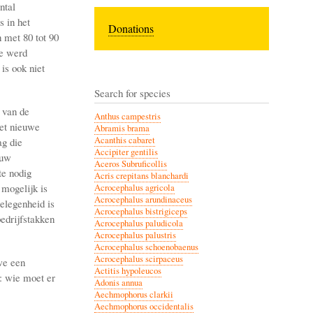
ntal
 in het
Donations
 met 80 tot 90
ie werd
is ook niet
Search for species
 van de
Anthus campestris
het nieuwe
Abramis brama
Acanthis cabaret
g die
Accipiter gentilis
ouw
Aceros Subruficollis
te nodig
Acris crepitans blanchardi
 mogelijk is
Acrocephalus agricola
Acrocephalus arundinaceus
elegenheid is
Acrocephalus bistrigiceps
edrijfstakken
Acrocephalus paludicola
Acrocephalus palustris
Acrocephalus schoenobaenus
Acrocephalus scirpaceus
 we een
Actitis hypoleucos
: wie moet er
Adonis annua
Aechmophorus clarkii
Aechmophorus occidentalis