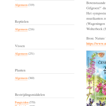
Bovenstaande
Algemeen
(319)
Gifgroen?’ da
Het symposium
muzikanten zu
Reptielen
(Wageningen 
Wolterbeek (S
Algemeen
(216)
Bron: Nature 
https://www.n
Vissen
Algemeen
(251)
Planten
Algemeen
(360)
Bestrijdingsmiddelen
Fungiciden
(570)