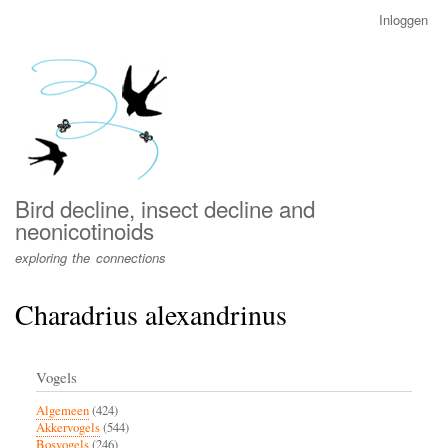
Overslaan
Inloggen
User
en
account
naar
menu
de
inhoud
gaan
Bird decline, insect decline and
neonicotinoids
exploring the connections
Charadrius alexandrinus
Vogels
Algemeen
(424)
Akkervogels
(544)
Bosvogels
(246)