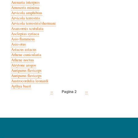
Arenaria interpres
Arnoseris minima
Arvicola amphibius
Arvicola terrestris
Arvicola terrestris/shermani
Asarcornis scutulata
Asclepias syriaca
Asio flammeus
Asio otus
Astacus astacus
Athene cunicularia
Athene noctua
Atrytone arogos
Auriparus flaviceps
Auriparus flaviceps
Austrocordulia leonardi
Aythya baeri
Vorige
‹‹
Volgende
››
Pagina 2
Paginatie
pagina
pagina