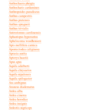
Anthochaera phrygia
Anthocharis cardamines
Anthropoides paradiseus
Anthus campestris
Anthus pratensis
Anthus spragueii
Anthus trivialis
Antrostomus carolinensis
Aphantopus hyperantus
Aphelocoma woodhouseii
Apis mellifera carnica
Aporrectodea caliginosa
Aprasia aurita
Apteryx haastii
Apus apus
Aquila adalberti
Aquila chrysaetos
Aquila nipalensis
Aquila spilogaster
Ara ambiguus
Araneus diadematus
Ardea alba
Ardea cinerea
Ardea herodias
Ardea insignis
Ardeotis nigriceps