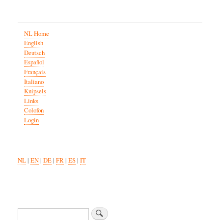
NL Home
English
Deutsch
Español
Français
Italiano
Knipsels
Links
Colofon
Login
NL
|
EN
|
DE
|
FR
|
ES
|
IT
Zoeken