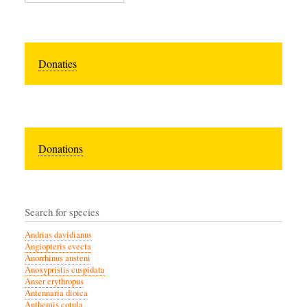
Donaties
Donations
Search for species
Andrias davidianus
Angiopteris evecta
Anorrhinus austeni
Anoxypristis cuspidata
Anser erythropus
Antennaria dioica
Anthemis cotula