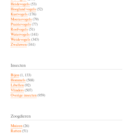
Heidevogels
(53)
Hoogland vogels
(52)
Kustvogels
(176)
Moerasvogels
(79)
Prairievogels
(77)
Roofvogels
(51)
Watervogels
(141)
Weidevogels
(343)
Zwaluwen
(161)
Insecten
Bijen
(1, 133)
Hommels
(568)
Libellen
(92)
Vlinders
(507)
Overige insecten
(959)
Zoogdieren
Muizen
(26)
Ratten
(51)