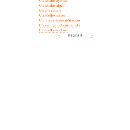
Chlidonias hybrida
Chlidonias niger
Chloris chloris
Chordeiles minor
Chroicocephalus ridibundus
Chrysemys picta marginata
Cicadetta montana
Vorige
‹‹
Volgende
››
Pagina 4
Paginatie
pagina
pagina