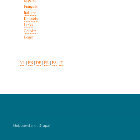
Español
Français
Italiano
Knipsels
Links
Colofon
Login
NL
|
EN
|
DE
|
FR
|
ES
|
IT
Gebouwd met
Drupal