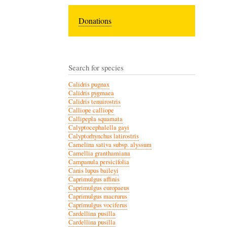
Donations
Search for species
Calidris pugnax
Calidris pygmaea
Calidris tenuirostris
Calliope calliope
Callipepla squamata
Calyptocephalella gayi
Calyptorhynchus latirostris
Camelina sativa subsp. alyssum
Camellia granthamiana
Campanula persicifolia
Canis lupus baileyi
Caprimulgus affinis
Caprimulgus europaeus
Caprimulgus macrurus
Caprimulgus vociferus
Cardellina pusilla
Cardellina pusilla