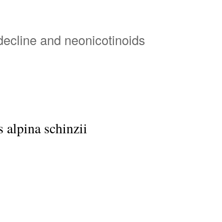
Overslaan
en
naar
 decline and neonicotinoids
de
inhoud
gaan
s alpina schinzii