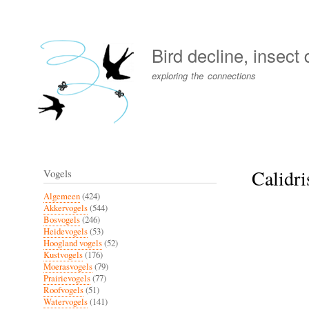
User
account
Bird decline, insect
menu
exploring the connections
Calidri
Vogels
Algemeen
(424)
Akkervogels
(544)
Bosvogels
(246)
Heidevogels
(53)
Hoogland vogels
(52)
Kustvogels
(176)
Moerasvogels
(79)
Prairievogels
(77)
Roofvogels
(51)
Watervogels
(141)