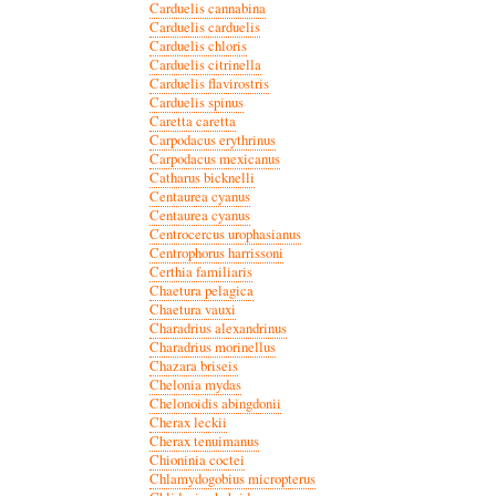
Carduelis cannabina
Carduelis carduelis
Carduelis chloris
Carduelis citrinella
Carduelis flavirostris
Carduelis spinus
Caretta caretta
Carpodacus erythrinus
Carpodacus mexicanus
Catharus bicknelli
Centaurea cyanus
Centaurea cyanus
Centrocercus urophasianus
Centrophorus harrissoni
Certhia familiaris
Chaetura pelagica
Chaetura vauxi
Charadrius alexandrinus
Charadrius morinellus
Chazara briseis
Chelonia mydas
Chelonoidis abingdonii
Cherax leckii
Cherax tenuimanus
Chioninia coctei
Chlamydogobius micropterus