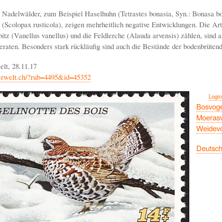
 Nadelwälder, zum Beispiel Haselhuhn (Tetrastes bonasia, Syn.: Bonasa bo
(Scolopax rusticola), zeigen mehrheitlich negative Entwicklungen. Die Ar
itz (Vanellus vanellus) und die Feldlerche (Alauda arvensis) zählen, sind
eraten. Besonders stark rückläufig sind auch die Bestände der bodenbrüten
elt, 28.11.17
ierwelt.ch/?rub=4495&id=45352
Login
Bosvoge
Moeras
Weidev
Deutsc