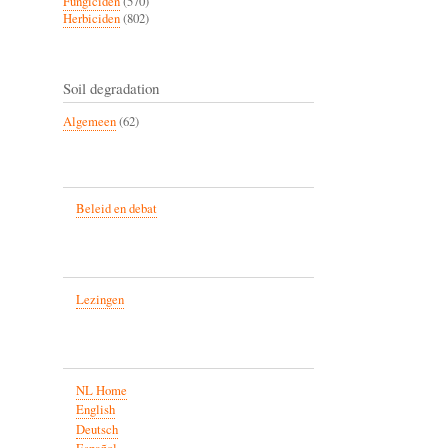
Fungiciden
(570)
Herbiciden
(802)
Soil degradation
Algemeen
(62)
Beleid en debat
Lezingen
NL Home
English
Deutsch