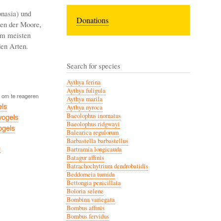
nasia) und
Donations
ten der Moore,
 am meisten
den Arten.
Search for species
Aythya ferina
Aythya fuligula
om te reageren
Aythya marila
ls
Aythya nyroca
vogels
Baeolophus inornatus
Baeolophus ridgwayi
ogels
Balearica regulorum
Barbastella barbastellus
h
Bartramia longicauda
Batagur affinis
Batrachochytrium dendrobatidis
Beddomeia tumida
Bettongia penicillata
Boloria selene
Bombina variegata
Bombus affinis
Bombus fervidus