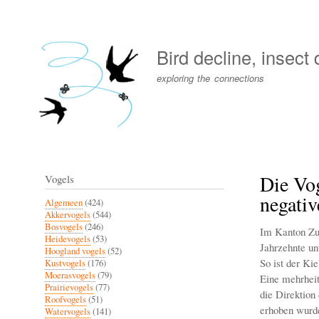
User
account
Bird decline, insect
menu
exploring the connections
Die Vo
Vogels
negati
Algemeen
(424)
Akkervogels
(544)
Bosvogels
(246)
Im Kanton Zug
Heidevogels
(53)
Jahrzehnte un
Hoogland vogels
(52)
So ist der Ki
Kustvogels
(176)
Moerasvogels
(79)
Eine mehrheit
Prairievogels
(77)
die Direktion
Roofvogels
(51)
erhoben wurd
Watervogels
(141)