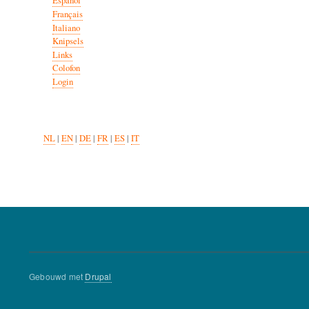
Español
Français
Italiano
Knipsels
Links
Colofon
Login
NL
|
EN
|
DE
|
FR
|
ES
|
IT
Gebouwd met
Drupal