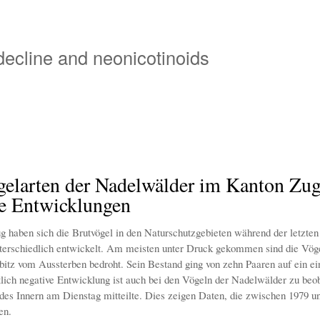
Overslaan
en
naar
 decline and neonicotinoids
de
inhoud
gaan
gelarten der Nadelwälder im Kanton Zug
ve Entwicklungen
 haben sich die Brutvögel in den Naturschutzgebieten während der letzten 
terschiedlich entwickelt. Am meisten unter Druck gekommen sind die Vög
ebitz vom Aussterben bedroht. Sein Bestand ging von zehn Paaren auf ein ei
lich negative Entwicklung ist auch bei den Vögeln der Nadelwälder zu beo
 des Innern am Dienstag mitteilte. Dies zeigen Daten, die zwischen 1979 u
en.