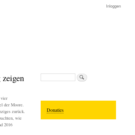
Inloggen
 zeigen
Zoeken
vier
el der Moore.
Donaties
nziges zurück.
bachten, wie
nd 2016