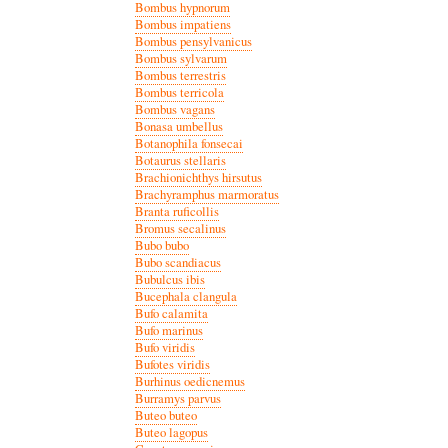
Bombus hypnorum
Bombus impatiens
Bombus pensylvanicus
Bombus sylvarum
Bombus terrestris
Bombus terricola
Bombus vagans
Bonasa umbellus
Botanophila fonsecai
Botaurus stellaris
Brachionichthys hirsutus
Brachyramphus marmoratus
Branta ruficollis
Bromus secalinus
Bubo bubo
Bubo scandiacus
Bubulcus ibis
Bucephala clangula
Bufo calamita
Bufo marinus
Bufo viridis
Bufotes viridis
Burhinus oedicnemus
Burramys parvus
Buteo buteo
Buteo lagopus