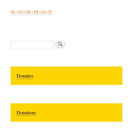
NL
|
EN
|
DE
|
FR
|
ES
|
IT
Zoeken
Donaties
Donations