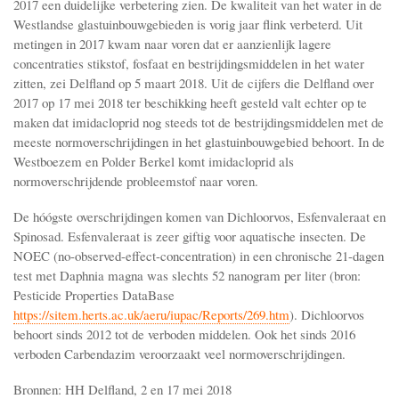
2017 een duidelijke verbetering zien. De kwaliteit van het water in de
Westlandse glastuinbouwgebieden is vorig jaar flink verbeterd. Uit
metingen in 2017 kwam naar voren dat er aanzienlijk lagere
concentraties stikstof, fosfaat en bestrijdingsmiddelen in het water
zitten, zei Delfland op 5 maart 2018. Uit de cijfers die Delfland over
2017 op 17 mei 2018 ter beschikking heeft gesteld valt echter op te
maken dat imidacloprid nog steeds tot de bestrijdingsmiddelen met de
meeste normoverschrijdingen in het glastuinbouwgebied behoort. In de
Westboezem en Polder Berkel komt imidacloprid als
normoverschrijdende probleemstof naar voren.
De hóógste overschrijdingen komen van Dichloorvos, Esfenvaleraat en
Spinosad. Esfenvaleraat is zeer giftig voor aquatische insecten. De
NOEC (no-observed-effect-concentration) in een chronische 21-dagen
test met Daphnia magna was slechts 52 nanogram per liter (bron:
Pesticide Properties DataBase
https://sitem.herts.ac.uk/aeru/iupac/Reports/269.htm
). Dichloorvos
behoort sinds 2012 tot de verboden middelen. Ook het sinds 2016
verboden Carbendazim veroorzaakt veel normoverschrijdingen.
Bronnen: HH Delfland, 2 en 17 mei 2018