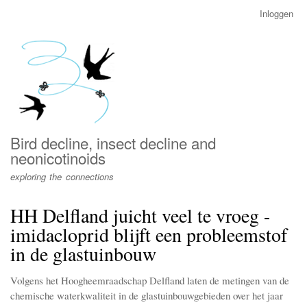
Overslaan
Inloggen
User
en
account
naar
menu
de
inhoud
gaan
Bird decline, insect decline and
neonicotinoids
exploring the connections
HH Delfland juicht veel te vroeg -
imidacloprid blijft een probleemstof
in de glastuinbouw
Volgens het Hoogheemraadschap Delfland laten de metingen van de
chemische waterkwaliteit in de glastuinbouwgebieden over het jaar