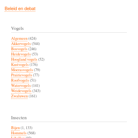
Beleid en debat
Vogels
Algemeen
(424)
Akkervogels
(544)
Bosvogels
(246)
Heidevogels
(53)
Hoogland vogels
(52)
Kustvogels
(176)
Moerasvogels
(79)
Prairievogels
(77)
Roofvogels
(51)
Watervogels
(141)
Weidevogels
(343)
Zwaluwen
(161)
Insecten
Bijen
(1, 133)
Hommels
(568)