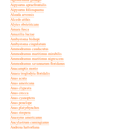
Aipysurus apraefrontalis
Aipysurus foliosquama
Alauda arvensis
Alcedo atthis
Alytes obstetricans
Amara fusca
Amazilia luciae
Ambystoma bishopi
Ambystoma cingulatum
Ammodramus caudacutus
Ammodramus maritimus mirabilis
Ammodramus maritimus nigrescens
Ammodramus savannarum floridanus
Anacamptis morio
Anaea troglodyta floridalis
Anas acuta
Anas americana
Anas clypeata
Anas crecca
Anas cyanoptera
Anas penelope
Anas platyrhynchos
Anas strepera
Anaxyrus americanus
Ancylastrum cumingianus
Andrena hattorfiana