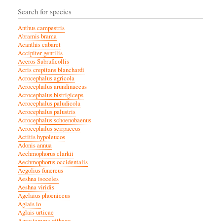
Search for species
Anthus campestris
Abramis brama
Acanthis cabaret
Accipiter gentilis
Aceros Subruficollis
Acris crepitans blanchardi
Acrocephalus agricola
Acrocephalus arundinaceus
Acrocephalus bistrigiceps
Acrocephalus paludicola
Acrocephalus palustris
Acrocephalus schoenobaenus
Acrocephalus scirpaceus
Actitis hypoleucos
Adonis annua
Aechmophorus clarkii
Aechmophorus occidentalis
Aegolius funereus
Aeshna isoceles
Aeshna viridis
Agelaius phoeniceus
Aglais io
Aglais urticae
Agrostemma githago