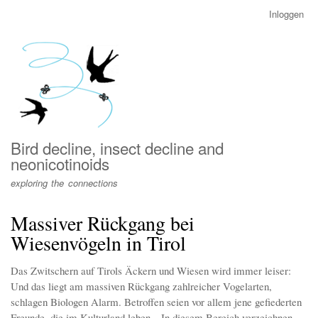
Overslaan
Inloggen
User
en
account
naar
menu
de
inhoud
gaan
Bird decline, insect decline and
neonicotinoids
exploring the connections
Massiver Rückgang bei
Wiesenvögeln in Tirol
Das Zwitschern auf Tirols Äckern und Wiesen wird immer leiser:
Und das liegt am massiven Rückgang zahlreicher Vogelarten,
schlagen Biologen Alarm. Betroffen seien vor allem jene gefiederten
Freunde, die im Kulturland leben. „In diesem Bereich verzeichnen