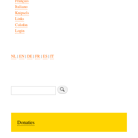
Français
Italiano
Knipsels
Links
Colofon
Login
NL
|
EN
|
DE
|
FR
|
ES
|
IT
Zoeken
Donaties