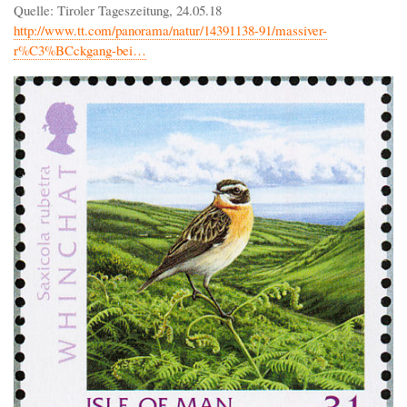
Quelle: Tiroler Tageszeitung, 24.05.18
http://www.tt.com/panorama/natur/14391138-91/massiver-
r%C3%BCckgang-bei…