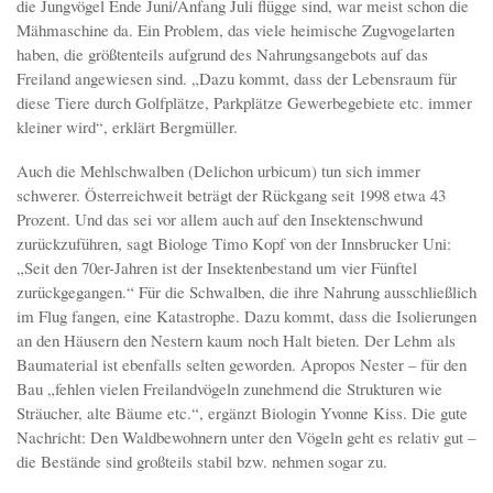
die Jungvögel Ende Juni/Anfang Juli flügge sind, war meist schon die
Mähmaschine da. Ein Problem, das viele heimische Zugvogelarten
haben, die größtenteils aufgrund des Nahrungsangebots auf das
Freiland angewiesen sind. „Dazu kommt, dass der Lebensraum für
diese Tiere durch Golfplätze, Parkplätze Gewerbegebiete etc. immer
kleiner wird“, erklärt Bergmüller.
Auch die Mehlschwalben (Delichon urbicum) tun sich immer
schwerer. Österreichweit beträgt der Rückgang seit 1998 etwa 43
Prozent. Und das sei vor allem auch auf den Insektenschwund
zurückzuführen, sagt Biologe Timo Kopf von der Innsbrucker Uni:
„Seit den 70er-Jahren ist der Insektenbestand um vier Fünftel
zurückgegangen.“ Für die Schwalben, die ihre Nahrung ausschließlich
im Flug fangen, eine Katastrophe. Dazu kommt, dass die Isolierungen
an den Häusern den Nestern kaum noch Halt bieten. Der Lehm als
Baumaterial ist ebenfalls selten geworden. Apropos Nester – für den
Bau „fehlen vielen Freilandvögeln zunehmend die Strukturen wie
Sträucher, alte Bäume etc.“, ergänzt Biologin Yvonne Kiss. Die gute
Nachricht: Den Waldbewohnern unter den Vögeln geht es relativ gut –
die Bestände sind großteils stabil bzw. nehmen sogar zu.