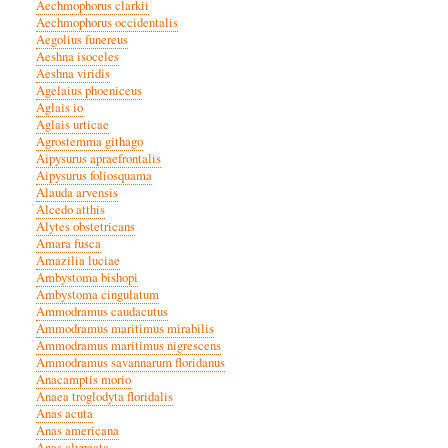
Aechmophorus clarkii
Aechmophorus occidentalis
Aegolius funereus
Aeshna isoceles
Aeshna viridis
Agelaius phoeniceus
Aglais io
Aglais urticae
Agrostemma githago
Aipysurus apraefrontalis
Aipysurus foliosquama
Alauda arvensis
Alcedo atthis
Alytes obstetricans
Amara fusca
Amazilia luciae
Ambystoma bishopi
Ambystoma cingulatum
Ammodramus caudacutus
Ammodramus maritimus mirabilis
Ammodramus maritimus nigrescens
Ammodramus savannarum floridanus
Anacamptis morio
Anaea troglodyta floridalis
Anas acuta
Anas americana
Anas clypeata