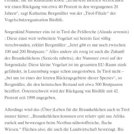
wir einen Rückgang von etwa 40 Prozent in den vergangenen 20
Jahren“, sagt Katharina Bergmüller von der „Tirol-Filiale“ der
Vogelschutzorganisation Birdlife.
Sorgenkind Nummer eins ist in Tirol die Feldlerche (Alauda arvensis)
: Diese einst weit verbreitete Vogelart sei bereits fast völlig
verschwunden, erklärt Bergmüller: „Jetzt gibt es nur noch zwischen
100 und 200 Brutpaare.“ Alles andere als rosig ist auch die Zukunft
des Braunkehlchens (Saxicola rubetra), der Nummer zwei auf der
Sorgenskala: Diese kleine Vogelart ist im gesamten EU-Raum stark
gefährdet, in Luxemburg sogar schon ausgestorben. In Tirol nicht –
„bei uns ist eines der letzten Rückzugsgebiete dieser Spezies“, so
Bergmüller, die den heimischen Bestand mit etwa 500 Brutpaaren
beziffert. Österreichweit wird der Rückgang von Birdlife mit 42
Prozent seit 1998 angegeben.
Allerdings wird das (Über-)Leben für die Braunkehlchen auch in Tirol
immer härter: „Braunkehlchen kommen erst relativ spät aus Afrika
zurück und bevorzugen beim Nestbau nährstoffreiche, flache
Wiesen.“ Flächen also, die auch die Landwirtschaft bevorzugt. Bis