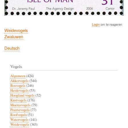
Login
om te reageren
Weidevogels
Zwaluwen
Deutsch
Vogels
Algemeen
(424)
Akkervogels
(544)
Bosvogels
(246)
Heidevogels
(53)
Hoogland vogels
(52)
Kustvogels
(176)
Moerasvogels
(79)
Prairievogels
(77)
Roofvogels
(51)
Watervogels
(141)
Weidevogels
(343)