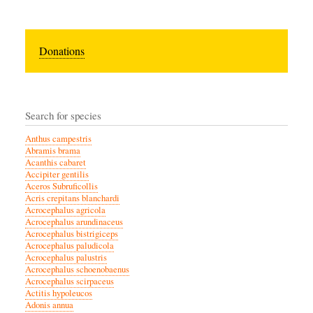
Donations
Search for species
Anthus campestris
Abramis brama
Acanthis cabaret
Accipiter gentilis
Aceros Subruficollis
Acris crepitans blanchardi
Acrocephalus agricola
Acrocephalus arundinaceus
Acrocephalus bistrigiceps
Acrocephalus paludicola
Acrocephalus palustris
Acrocephalus schoenobaenus
Acrocephalus scirpaceus
Actitis hypoleucos
Adonis annua