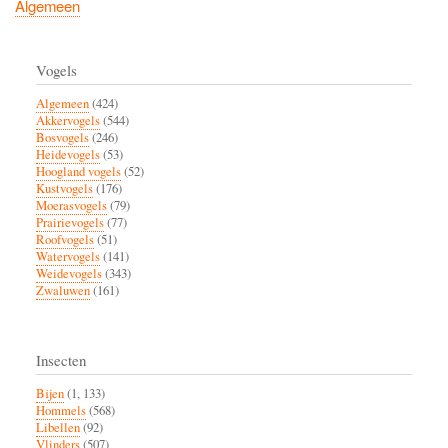
Algemeen
Vogels
Algemeen
(424)
Akkervogels
(544)
Bosvogels
(246)
Heidevogels
(53)
Hoogland vogels
(52)
Kustvogels
(176)
Moerasvogels
(79)
Prairievogels
(77)
Roofvogels
(51)
Watervogels
(141)
Weidevogels
(343)
Zwaluwen
(161)
Insecten
Bijen
(1, 133)
Hommels
(568)
Libellen
(92)
Vlinders
(507)