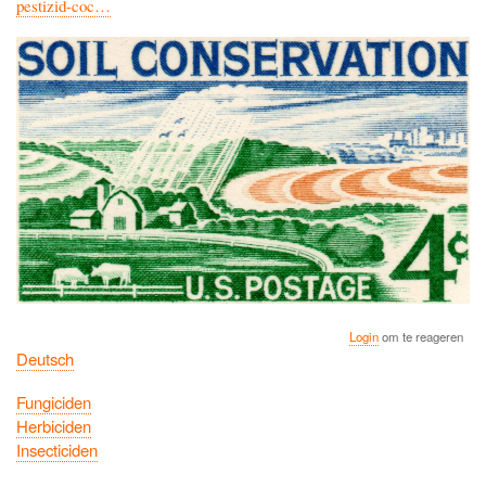
pestizid-coc…
Login
om te reageren
Deutsch
Fungiciden
Herbiciden
Insecticiden