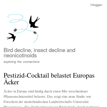
Overslaan
Inloggen
User
en
account
naar
menu
de
inhoud
gaan
Bird decline, insect decline and
neonicotinoids
exploring the connections
Pestizid-Cocktail belastet Europas
Äcker
Äcker in Europa sind häufig durch einen Mix verschiedener
Pflanzenschutzmittel belastet. Das zeigt eine neue Studie von
Forschern der niederländischen Landwirtschafts-Universität
Wageningen. „Das Vorhandensein von Rückstände gleich mehrerer