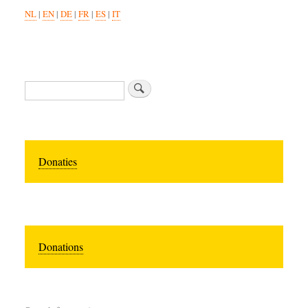
NL
|
EN
|
DE
|
FR
|
ES
|
IT
Zoeken
Donaties
Donations