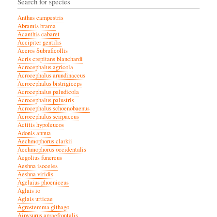
Search for species
Anthus campestris
Abramis brama
Acanthis cabaret
Accipiter gentilis
Aceros Subruficollis
Acris crepitans blanchardi
Acrocephalus agricola
Acrocephalus arundinaceus
Acrocephalus bistrigiceps
Acrocephalus paludicola
Acrocephalus palustris
Acrocephalus schoenobaenus
Acrocephalus scirpaceus
Actitis hypoleucos
Adonis annua
Aechmophorus clarkii
Aechmophorus occidentalis
Aegolius funereus
Aeshna isoceles
Aeshna viridis
Agelaius phoeniceus
Aglais io
Aglais urticae
Agrostemma githago
Aipysurus apraefrontalis