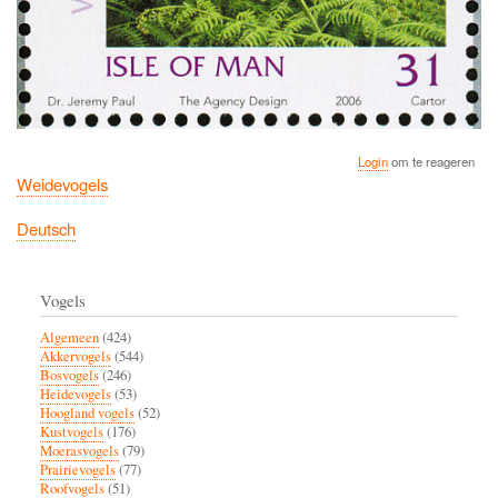
Login
om te reageren
Weidevogels
Deutsch
Vogels
Algemeen
(424)
Akkervogels
(544)
Bosvogels
(246)
Heidevogels
(53)
Hoogland vogels
(52)
Kustvogels
(176)
Moerasvogels
(79)
Prairievogels
(77)
Roofvogels
(51)