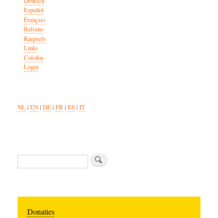
Deutsch
Español
Français
Italiano
Knipsels
Links
Colofon
Login
NL
|
EN
|
DE
|
FR
|
ES
|
IT
Zoeken
Donaties