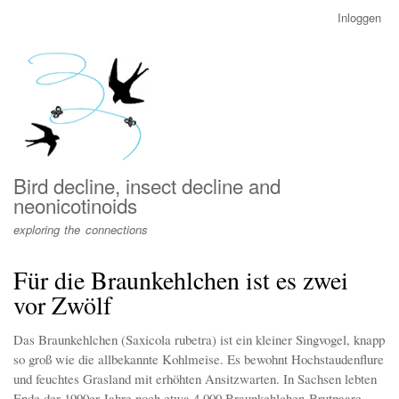
Overslaan
Inloggen
User
en
account
naar
menu
de
inhoud
gaan
Bird decline, insect decline and
neonicotinoids
exploring the connections
Für die Braunkehlchen ist es zwei
vor Zwölf
Das Braunkehlchen (Saxicola rubetra) ist ein kleiner Singvogel, knapp
so groß wie die allbekannte Kohlmeise. Es bewohnt Hochstaudenflure
und feuchtes Grasland mit erhöhten Ansitzwarten. In Sachsen lebten
Ende der 1990er Jahre noch etwa 4 000 Braunkehlchen-Brutpaare,