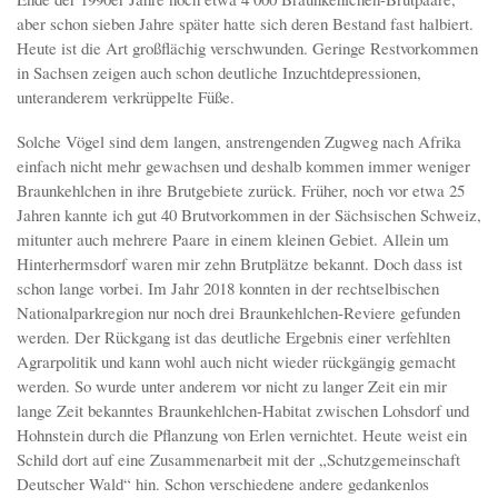
aber schon sieben Jahre später hatte sich deren Bestand fast halbiert.
Heute ist die Art großflächig verschwunden. Geringe Restvorkommen
in Sachsen zeigen auch schon deutliche Inzuchtdepressionen,
unteranderem verkrüppelte Füße.
Solche Vögel sind dem langen, anstrengenden Zugweg nach Afrika
einfach nicht mehr gewachsen und deshalb kommen immer weniger
Braunkehlchen in ihre Brutgebiete zurück. Früher, noch vor etwa 25
Jahren kannte ich gut 40 Brutvorkommen in der Sächsischen Schweiz,
mitunter auch mehrere Paare in einem kleinen Gebiet. Allein um
Hinterhermsdorf waren mir zehn Brutplätze bekannt. Doch dass ist
schon lange vorbei. Im Jahr 2018 konnten in der rechtselbischen
Nationalparkregion nur noch drei Braunkehlchen-Reviere gefunden
werden. Der Rückgang ist das deutliche Ergebnis einer verfehlten
Agrarpolitik und kann wohl auch nicht wieder rückgängig gemacht
werden. So wurde unter anderem vor nicht zu langer Zeit ein mir
lange Zeit bekanntes Braunkehlchen-Habitat zwischen Lohsdorf und
Hohnstein durch die Pflanzung von Erlen vernichtet. Heute weist ein
Schild dort auf eine Zusammenarbeit mit der „Schutzgemeinschaft
Deutscher Wald“ hin. Schon verschiedene andere gedankenlos