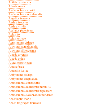
Actitis hypoleucos
Adonis annua
Aechmophorus clarkii
Aechmophorus occidentalis
Aegolius funereus
Aeshna isoceles
Aeshna viridis
Agelaius phoeniceus
Aglais io
Aglais urticae
Agrostemma githago
Aipysurus apraefrontalis
Aipysurus foliosquama
Alauda arvensis
Alcedo atthis
Alytes obstetricans
Amara fusca
Amazilia luciae
Ambystoma bishopi
Ambystoma cingulatum
Ammodramus caudacutus
Ammodramus maritimus mirabilis
Ammodramus maritimus nigrescens
Ammodramus savannarum floridanus
Anacamptis morio
Anaea troglodyta floridalis