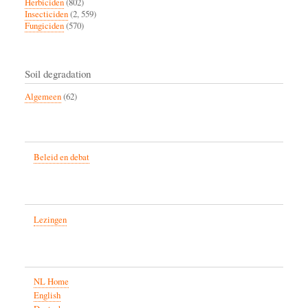
Herbiciden
(802)
Insecticiden
(2, 559)
Fungiciden
(570)
Soil degradation
Algemeen
(62)
Beleid en debat
Lezingen
NL Home
English