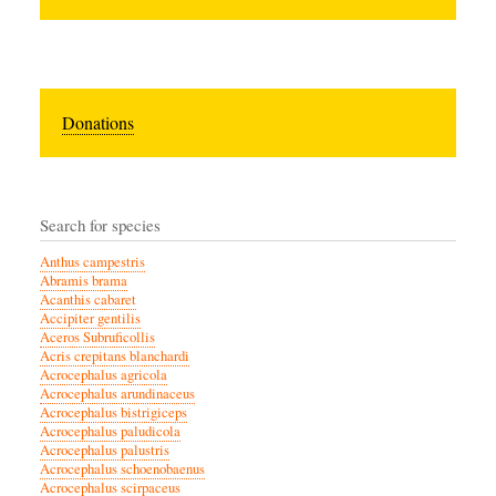
Donations
Search for species
Anthus campestris
Abramis brama
Acanthis cabaret
Accipiter gentilis
Aceros Subruficollis
Acris crepitans blanchardi
Acrocephalus agricola
Acrocephalus arundinaceus
Acrocephalus bistrigiceps
Acrocephalus paludicola
Acrocephalus palustris
Acrocephalus schoenobaenus
Acrocephalus scirpaceus