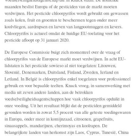
maanden beslist Europa of de pesticiden van de markt moeten
verdwijnen. Het pesticide chloorpyrifos wordt gebruikt om gewassen
zoals kolen, fruit en groenten te beschermen tegen onder meer
koolvliegen, aardrupsen en larven van langpootmuggen en kevers.
Chloorpyrifos is actueel omdat de huidige EU-toelating voor het
pesticide afloopt op 31 januari 2020.
De Europese Commissie buigt zich momenteel over de vraag of
chloorpyrifos van de Europese markt moet verdwijnen. In acht EU-
lidstaten is het pesticide sowieso al niet toegelaten: Litouwen,
Slovenië, Denemarken, Duitsland, Finland, Zweden, Ierland en
Letland. In België is chloorpyrifos enkel toegelaten voor professioneel
gebruik en voor bepaalde teelten. Knack vroeg, in samenwerking met
media uit zeven andere landen, aan de betrokken
voedselveiligheidsagentschappen hoe vaak chloorpyrifos opduikt in
onze voeding. Uit het resultaat blijkt dat de pesticiden gemiddeld
gevonden worden in zowat 5,5 procent van alle geteste voedingswaren
in Europa, onder meer in komijnzaad, citroenen, grapefruits,
sinaasappels, mandarijnen, cherimoyas en koolrapen. De
belangrijkste landen van herkomst zijn Laos, Cyprus, Tunesië, China