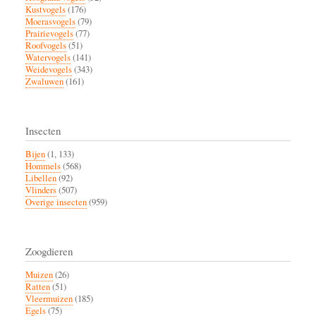
Kustvogels
(176)
Moerasvogels
(79)
Prairievogels
(77)
Roofvogels
(51)
Watervogels
(141)
Weidevogels
(343)
Zwaluwen
(161)
Insecten
Bijen
(1, 133)
Hommels
(568)
Libellen
(92)
Vlinders
(507)
Overige insecten
(959)
Zoogdieren
Muizen
(26)
Ratten
(51)
Vleermuizen
(185)
Egels
(75)