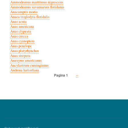
Ammodramus maritimus nigrescens
Ammodramus savannarum floridanus
Anacamptis morio
Anaea troglodyta floridalis
Anas acuta
Anas americana
Anas clypeata
Anas crecca
Anas cyanoptera
Anas penelope
Anas platyrhynchos
Anas strepera
Anaxyrus americanus
Ancylastrum cumingianus
Andrena hattorfiana
Volgende
››
Pagina 1
Paginatie
pagina