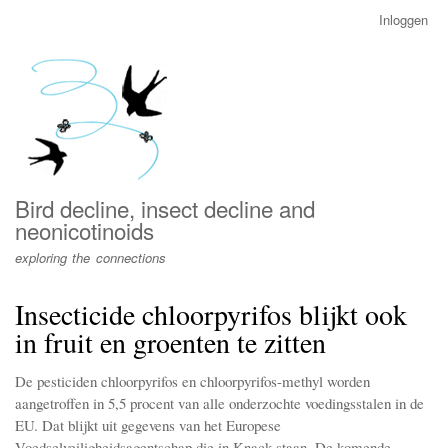
Overslaan
Inloggen
User
en
account
naar
menu
de
inhoud
gaan
Bird decline, insect decline and
neonicotinoids
exploring the connections
Insecticide chloorpyrifos blijkt ook
in fruit en groenten te zitten
De pesticiden chloorpyrifos en chloorpyrifos-methyl worden
aangetroffen in 5,5 procent van alle onderzochte voedingsstalen in de
EU. Dat blijkt uit gegevens van het Europese
Voedselveiligheidsagentschap die in Knack staan. De komende