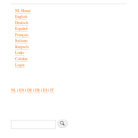
NL Home
English
Deutsch
Español
Français
Italiano
Knipsels
Links
Colofon
Login
NL
|
EN
|
DE
|
FR
|
ES
|
IT
Zoeken