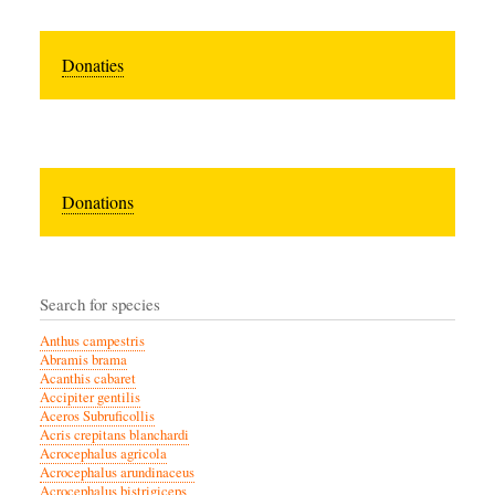
Donaties
Donations
Search for species
Anthus campestris
Abramis brama
Acanthis cabaret
Accipiter gentilis
Aceros Subruficollis
Acris crepitans blanchardi
Acrocephalus agricola
Acrocephalus arundinaceus
Acrocephalus bistrigiceps