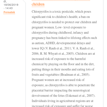
di,
children
18/06/2019
- 14:43
Chlorpyrifos is a toxic pesticide, which poses
Permalink
significant risk to children’s health; a ban on
chlorpyrifos is needed to protect our children and
pregnant women. Low- level exposure to
chlorpyrifos during childhood, infancy and
pregnancy has been linked to lifelong effects such
as autism, ADHD, developmental delays and
lower IQ (V. Rauh et al., 2011; V. A. Rauh et al.,
2006; R. M. Whyatt et al., 2005). Children are at
increased risk of exposure to the harmful
chemical by playing on the floor and in the dirt,
putting things in their mouths and eating lots of
fruits and vegetables (Bradman et al., 2005).
Pregnant women are at increased risk of
exposure, as chlorpyrifos is able to penetrate the
placental barrier impacting the neurological
devolvement of the fetus (Eskenazi et al., 2007).
Individuals living in agricultural regions are at
increased risk of exposure and suffer far worse