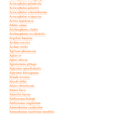
Acrocephalus paludicola
Acrocephalus palustris
Acrocephalus schoenobaenus
Acrocephalus scirpaceus
Actitis hypoleucos
Adonis annua
Aechmophorus clarkii
Aechmophorus occidentalis
Aegolius funereus
Aeshna isoceles
Aeshna viridis
Agelaius phoeniceus
Aglais io
Aglais urticae
Agrostemma githago
Aipysurus apraefrontalis
Aipysurus foliosquama
Alauda arvensis
Alcedo atthis
Alytes obstetricans
Amara fusca
Amazilia luciae
Ambystoma bishopi
Ambystoma cingulatum
Ammodramus caudacutus
Ammodramus maritimus mirabilis