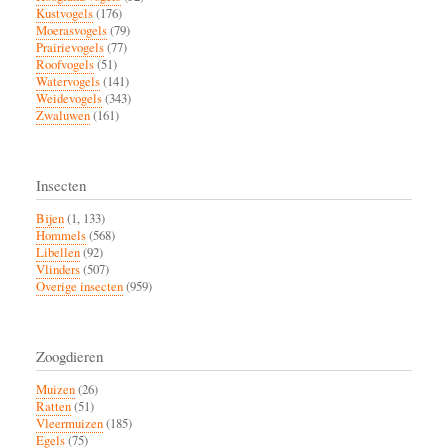
Kustvogels
(176)
Moerasvogels
(79)
Prairievogels
(77)
Roofvogels
(51)
Watervogels
(141)
Weidevogels
(343)
Zwaluwen
(161)
Insecten
Bijen
(1, 133)
Hommels
(568)
Libellen
(92)
Vlinders
(507)
Overige insecten
(959)
Zoogdieren
Muizen
(26)
Ratten
(51)
Vleermuizen
(185)
Egels
(75)