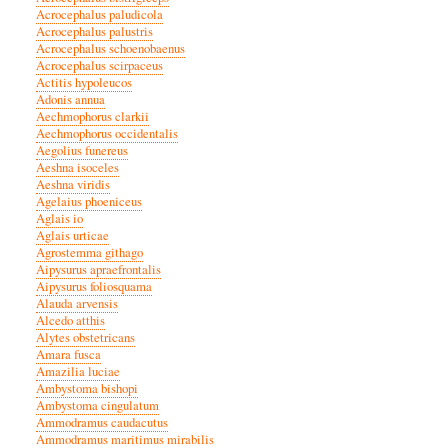
Acrocephalus paludicola
Acrocephalus palustris
Acrocephalus schoenobaenus
Acrocephalus scirpaceus
Actitis hypoleucos
Adonis annua
Aechmophorus clarkii
Aechmophorus occidentalis
Aegolius funereus
Aeshna isoceles
Aeshna viridis
Agelaius phoeniceus
Aglais io
Aglais urticae
Agrostemma githago
Aipysurus apraefrontalis
Aipysurus foliosquama
Alauda arvensis
Alcedo atthis
Alytes obstetricans
Amara fusca
Amazilia luciae
Ambystoma bishopi
Ambystoma cingulatum
Ammodramus caudacutus
Ammodramus maritimus mirabilis