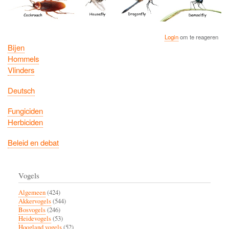
Login
om te reageren
Bijen
Hommels
Vlinders
Deutsch
Fungiciden
Herbiciden
Beleid en debat
Vogels
Algemeen
(424)
Akkervogels
(544)
Bosvogels
(246)
Heidevogels
(53)
Hoogland vogels
(52)