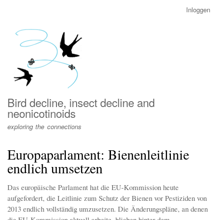
Overslaan
Inloggen
User
en
account
naar
menu
de
inhoud
gaan
Bird decline, insect decline and
neonicotinoids
exploring the connections
Europaparlament: Bienenleitlinie
endlich umsetzen
Das europäische Parlament hat die EU-Kommission heute
aufgefordert, die Leitlinie zum Schutz der Bienen vor Pestiziden von
2013 endlich vollständig umzusetzen. Die Änderungspläne, an denen
die EU-Kommission aktuell arbeite, blieben hinter dem