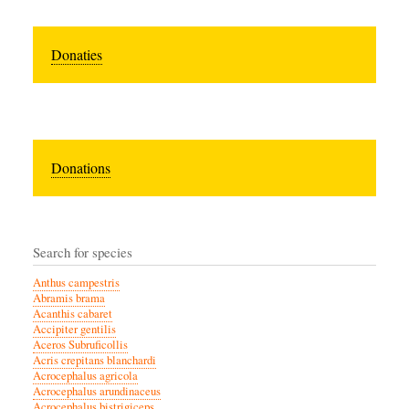
Donaties
Donations
Search for species
Anthus campestris
Abramis brama
Acanthis cabaret
Accipiter gentilis
Aceros Subruficollis
Acris crepitans blanchardi
Acrocephalus agricola
Acrocephalus arundinaceus
Acrocephalus bistrigiceps