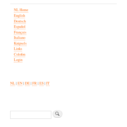
NL Home
English
Deutsch
Español
Français
Italiano
Knipsels
Links
Colofon
Login
NL
|
EN
|
DE
|
FR
|
ES
|
IT
Zoeken