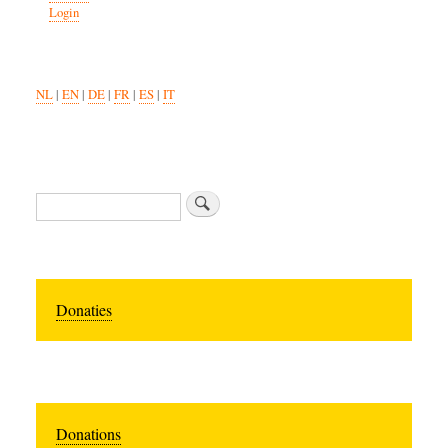
Login
NL
|
EN
|
DE
|
FR
|
ES
|
IT
Zoeken
Donaties
Donations