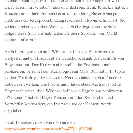
Neonicotinoid negativ auf die Nervenzellen einer Fliegenart wirkt.
Diese seien „irreversibel“, also unumkehrbar. Henk Tennekes hat den
Konzern mit seinen Erkenntnissen konfrontiert: „Bayer behauptet
jetzt, dass die Rezeptorenbindung reversibel, also umkehrbar ist. Sie
widersprechen sich also. Wenn sie sich überlegt hätten, welche
Folgen diese Substanz hat, hätten sie diese Substanz vom Markt
nehmen müssen.“
Auch in Frankreich hatten Wissenschaftler das Bienensterben
analysiert und ein Insektizid als Ursache benannt, das ebenfalls von
Bayer stammt. Der Konzern aber wollte die Ergebnisse nicht
publizieren, berichtet der Toxikologe Jean-Marc Bonmatin. In Japan
stellten Toxikologen fest, dass die Neonicotinoide auch auf andere
Lebewesen wirken, wie Fische und Flusskrebse. Auch dort wollte
Bayer verhindern, dass Wissenschaftler die Ergebnisse publizieren
„ZDFzoom“ hat den Bayer-Konzern mit den Recherchen und
Vorwürfen konfrontiert, ein Interview vor der Kamera wurde
abgelehnt.
Henk Tennekes zu den Neonicotinoiden:
https://www.youtube.com/watch?v=ZTjL_jSN3d8