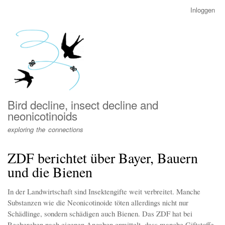
Overslaan
Inloggen
User
en
account
naar
menu
de
inhoud
gaan
Bird decline, insect decline and
neonicotinoids
exploring the connections
ZDF berichtet über Bayer, Bauern
und die Bienen
In der Landwirtschaft sind Insektengifte weit verbreitet. Manche
Substanzen wie die Neonicotinoide töten allerdings nicht nur
Schädlinge, sondern schädigen auch Bienen. Das ZDF hat bei
Recherchen nach eigenen Angaben ermittelt, dass manche Giftstoffe