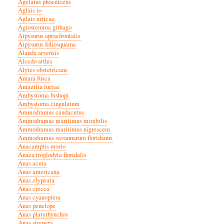
Agelaius phoeniceus
Aglais io
Aglais urticae
Agrostemma githago
Aipysurus apraefrontalis
Aipysurus foliosquama
Alauda arvensis
Alcedo atthis
Alytes obstetricans
Amara fusca
Amazilia luciae
Ambystoma bishopi
Ambystoma cingulatum
Ammodramus caudacutus
Ammodramus maritimus mirabilis
Ammodramus maritimus nigrescens
Ammodramus savannarum floridanus
Anacamptis morio
Anaea troglodyta floridalis
Anas acuta
Anas americana
Anas clypeata
Anas crecca
Anas cyanoptera
Anas penelope
Anas platyrhynchos
Anas strepera