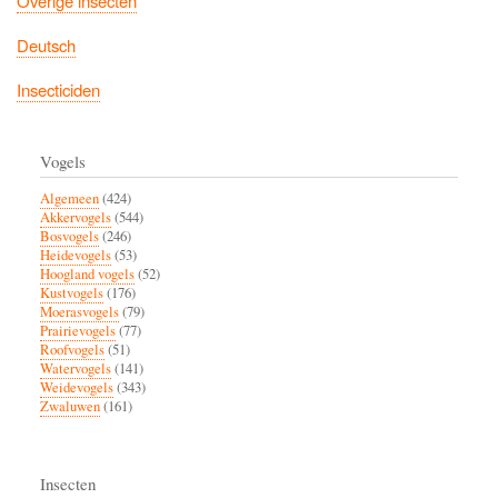
Overige insecten
Deutsch
Insecticiden
Vogels
Algemeen
(424)
Akkervogels
(544)
Bosvogels
(246)
Heidevogels
(53)
Hoogland vogels
(52)
Kustvogels
(176)
Moerasvogels
(79)
Prairievogels
(77)
Roofvogels
(51)
Watervogels
(141)
Weidevogels
(343)
Zwaluwen
(161)
Insecten