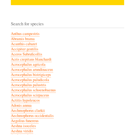
Search for species
Anthus campestris
Abramis brama
Acanthis cabaret
Accipiter gentilis
Aceros Subruficollis
Acris crepitans blanchardi
Acrocephalus agricola
Acrocephalus arundinaceus
Acrocephalus bistrigiceps
Acrocephalus paludicola
Acrocephalus palustris
Acrocephalus schoenobaenus
Acrocephalus scirpaceus
Actitis hypoleucos
Adonis annua
Aechmophorus clarkii
Aechmophorus occidentalis
Aegolius funereus
Aeshna isoceles
Aeshna viridis