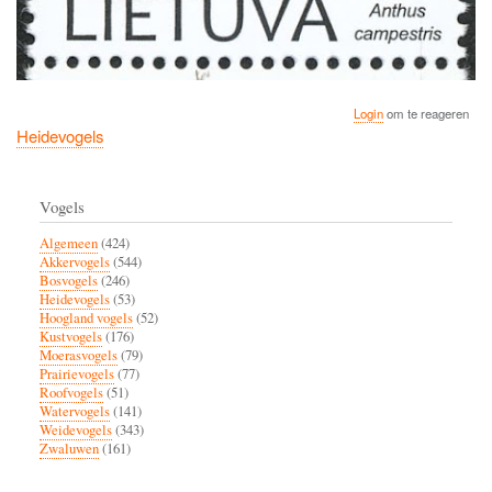
Login
om te reageren
Heidevogels
Vogels
Algemeen
(424)
Akkervogels
(544)
Bosvogels
(246)
Heidevogels
(53)
Hoogland vogels
(52)
Kustvogels
(176)
Moerasvogels
(79)
Prairievogels
(77)
Roofvogels
(51)
Watervogels
(141)
Weidevogels
(343)
Zwaluwen
(161)