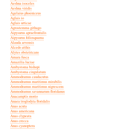
Aeshna isoceles
Aeshna viridis
Agelaius phoeniceus
Aglais io
Aglais urticae
Agrostemma githago
Aipysurus apraefrontalis
Aipysurus foliosquama
Alauda arvensis
Alcedo atthis
Alytes obstetricans
Amara fusca
Amazilia luciae
Ambystoma bishopi
Ambystoma cingulatum
Ammodramus caudacutus
Ammodramus maritimus mirabilis
Ammodramus maritimus nigrescens
Ammodramus savannarum floridanus
Anacamptis morio
Anaea troglodyta floridalis
Anas acuta
Anas americana
Anas clypeata
Anas crecca
Anas cyanoptera