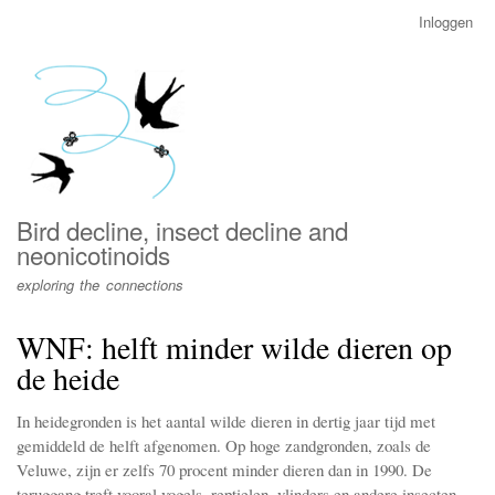
Overslaan
Inloggen
User
en
account
naar
menu
de
inhoud
gaan
Bird decline, insect decline and
neonicotinoids
exploring the connections
WNF: helft minder wilde dieren op
de heide
In heidegronden is het aantal wilde dieren in dertig jaar tijd met
gemiddeld de helft afgenomen. Op hoge zandgronden, zoals de
Veluwe, zijn er zelfs 70 procent minder dieren dan in 1990. De
teruggang treft vooral vogels, reptielen, vlinders en andere insecten,