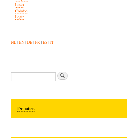
Links
Colofon
Login
NL
|
EN
|
DE
|
FR
|
ES
|
IT
Zoeken
Donaties