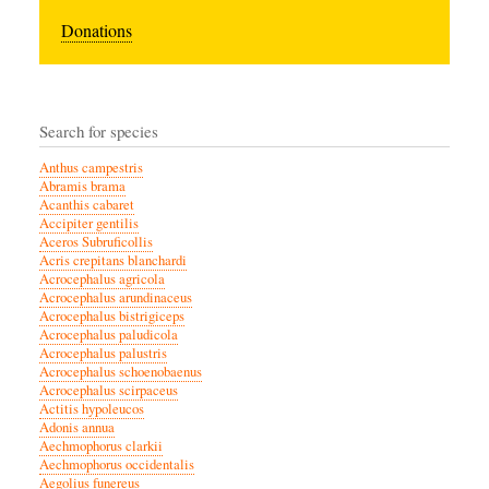
Donations
Search for species
Anthus campestris
Abramis brama
Acanthis cabaret
Accipiter gentilis
Aceros Subruficollis
Acris crepitans blanchardi
Acrocephalus agricola
Acrocephalus arundinaceus
Acrocephalus bistrigiceps
Acrocephalus paludicola
Acrocephalus palustris
Acrocephalus schoenobaenus
Acrocephalus scirpaceus
Actitis hypoleucos
Adonis annua
Aechmophorus clarkii
Aechmophorus occidentalis
Aegolius funereus