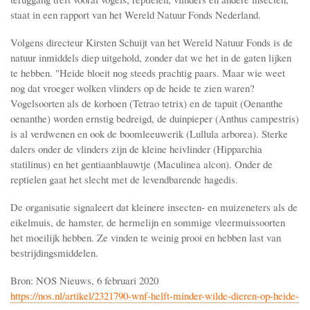
staat in een rapport van het Wereld Natuur Fonds Nederland.
Volgens directeur Kirsten Schuijt van het Wereld Natuur Fonds is de
natuur inmiddels diep uitgehold, zonder dat we het in de gaten lijken
te hebben. "Heide bloeit nog steeds prachtig paars. Maar wie weet
nog dat vroeger wolken vlinders op de heide te zien waren?
Vogelsoorten als de korhoen (Tetrao tetrix) en de tapuit (Oenanthe
oenanthe) worden ernstig bedreigd, de duinpieper (Anthus campestris)
is al verdwenen en ook de boomleeuwerik (Lullula arborea). Sterke
dalers onder de vlinders zijn de kleine heivlinder (Hipparchia
statilinus) en het gentiaanblauwtje (Maculinea alcon). Onder de
reptielen gaat het slecht met de levendbarende hagedis.
De organisatie signaleert dat kleinere insecten- en muizeneters als de
eikelmuis, de hamster, de hermelijn en sommige vleermuissoorten
het moeilijk hebben. Ze vinden te weinig prooi en hebben last van
bestrijdingsmiddelen.
Bron: NOS Nieuws, 6 februari 2020
https://nos.nl/artikel/2321790-wnf-helft-minder-wilde-dieren-op-heide-