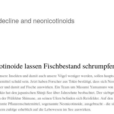
Overslaan
en
naar
 decline and neonicotinoids
de
inhoud
gaan
otinoide lassen Fischbestand schrumpfe
nsere Insekten und damit auch unsere Vögel weniger werden, sollen haupts
mittel schuld sein. Jetzt haben Forscher aus Tokio bestätigt, dass sich Neo
er und damit auf Fische auswirken. Ein Team um Masumi Yamamuro von 
okio hat den japanischen Shinji-See über Jahrzehnte beobachtet. Der siebtg
in der Präfektur Shimane, an seinen Ufern befinden sich Reisfelder. Auf den
mte Pflanzenschutzmittel, sogenannte Neonicotinoide, ausgebracht - die s
ern zufolge erheblich auf die Lebewesen im See auswirken.