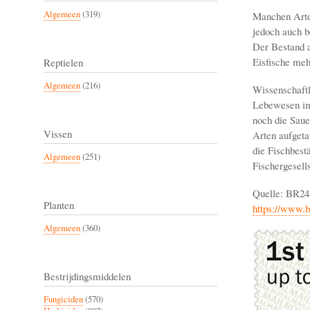
Algemeen
(319)
Manchen Arte
jedoch auch b
Der Bestand a
Eisfische meh
Reptielen
Algemeen
(216)
Wissenschaftl
Lebewesen im 
noch die Saue
Vissen
Arten aufgeta
die Fischbestä
Algemeen
(251)
Fischergesells
Quelle: BR24,
Planten
https://www.b
Algemeen
(360)
Bestrijdingsmiddelen
Fungiciden
(570)