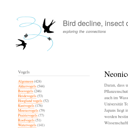
User
account
Bird decline, insect
menu
exploring the connections
Neonic
Vogels
Algemeen
(424)
Daran, dass u
Akkervogels
(544)
Pflanzenschutz
Bosvogels
(246)
Heidevogels
(53)
auch im Wass
Hoogland vogels
(52)
Universität T
Kustvogels
(176)
Japans liegt 
Moerasvogels
(79)
Prairievogels
(77)
werden bestim
Roofvogels
(51)
Wissenschaftl
Watervogels
(141)