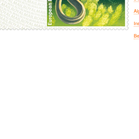
Al
In
Be