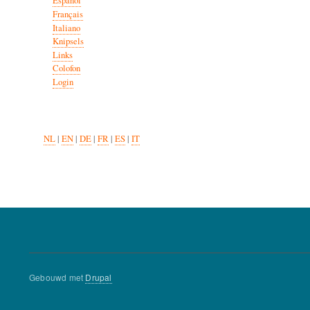
Español
Français
Italiano
Knipsels
Links
Colofon
Login
NL
|
EN
|
DE
|
FR
|
ES
|
IT
Gebouwd met
Drupal