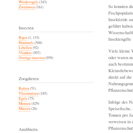
Weidevogels
(343)
So konnten di
Zwaluwen
(161)
Fischpopulati
Insektizide a
geführt haben
Insecten
Wissenschaftl
Bijen
(1, 133)
Insektengifte 
Hommels
(568)
Libellen
(92)
Viele kleine 
Vlinders
(507)
oder waren nu
Overige insecten
(959)
auch bestimmt
Kleinstlebewe
direkt auf di
Zoogdieren
Nahrungsgrund
Ratten
(51)
Pflanzenschut
Vleermuizen
(185)
Egels
(75)
Infolge des N
Mensen
(429)
Speisefische,
Muizen
(26)
Tonnen pro Ja
verweisen in
Pflanzenschut
Amfibieën