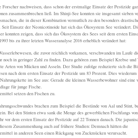
e Forscher nachweisen, dass schon der erstmalige Einsatz der Pestizide ga
onen zusammenbrechen ließ. Im Shinji-See konnten sie insgesamt sieben v
usmachen, die in dieser Kombination vermutlich zu den besonders drastisch
. Seit Einsatz der Neonicotinoide hat sich das Ökosystem See verändert. Di
er konnten zeigen, dass sich das Ökosystem des Sees seit dem ersten Einsa
1993 bis zu ihrer letzten Wasseranalyse 2016 erheblich verändert hat:
Wasserlebewesen, die zuvor reichlich vorkamen, verschwanden im Laufe di
r noch in geringer Zahl zu finden. Dazu gehören zum Beispiel Krebse und
e Arten von Mücken und Asseln. Der Studie zufolge reduzierte sich die B
sen nach dem ersten Einsatz der Pestizide um 83 Prozent. Dies wiederum 
e Nahrungskette im See aus: Gerade die kleinen Wasserbewohner sind eine 
lage für junge Fische.
zmittel setzen den Fischen zu.
ahrungsschwundes brachen zum Beispiel die Bestände von Aal und Stint, b
 ein. Bei den Stinten etwa sank die Menge des gewerblichen Fischfangs von
hr vor dem ersten Einsatz der Pestizide auf 22 Tonnen danach. Die japanis
 diesem Zusammenhang auch auf frühere Studien: Demnach hätten die
zmittel in anderen Seen einen Rückgang von Zuckmücken verursacht.