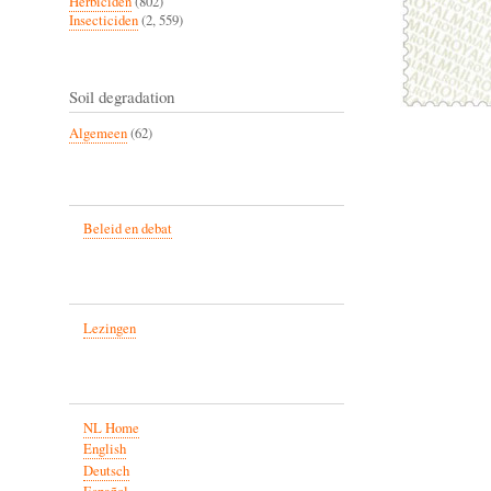
Herbiciden
(802)
Insecticiden
(2, 559)
Soil degradation
Algemeen
(62)
Beleid en debat
Lezingen
NL Home
English
Deutsch