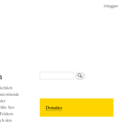
Inloggen
n
Zoeken
ächlich
nicotinoide
der
rößte See
Donaties
 Feldern
ich den