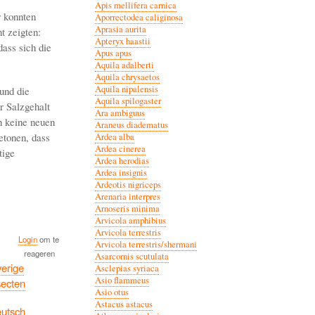
Apis mellifera carnica
 konnten
Aporrectodea caliginosa
Aprasia aurita
t zeigten:
Apteryx haastii
ass sich die
Apus apus
Aquila adalberti
Aquila chrysaetos
Aquila nipalensis
und die
Aquila spilogaster
r Salzgehalt
Ara ambiguus
n keine neuen
Araneus diadematus
etonen, dass
Ardea alba
Ardea cinerea
tige
Ardea herodias
Ardea insignis
Ardeotis nigriceps
Arenaria interpres
Arnoseris minima
Arvicola amphibius
Arvicola terrestris
Login
om te
Arvicola terrestris/shermani
reageren
Asarcornis scutulata
erige
Asclepias syriaca
Asio flammeus
secten
Asio otus
Astacus astacus
utsch