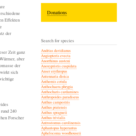
nze
Donations
erschiedene
en Effekten
e
tz der
Search for species
Andrias davidianus
eser Zeit ganz
Angiopteris evecta
 Würmer, aber
Anorrhinus austeni
iomasse der
Anoxypristis cuspidata
Anser erythropus
wirkt sich
Antennaria dioica
wichtige
Anthemis cotula
Anthochaera phrygia
Anthocharis cardamines
Anthropoides paradiseus
Anthus campestris
eides
Anthus pratensis
 rund 240
Anthus spragueii
chen Forscher
Anthus trivialis
Antrostomus carolinensis
Aphantopus hyperantus
Aphelocoma woodhouseii