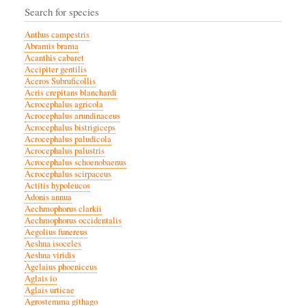
Search for species
Anthus campestris
Abramis brama
Acanthis cabaret
Accipiter gentilis
Aceros Subruficollis
Acris crepitans blanchardi
Acrocephalus agricola
Acrocephalus arundinaceus
Acrocephalus bistrigiceps
Acrocephalus paludicola
Acrocephalus palustris
Acrocephalus schoenobaenus
Acrocephalus scirpaceus
Actitis hypoleucos
Adonis annua
Aechmophorus clarkii
Aechmophorus occidentalis
Aegolius funereus
Aeshna isoceles
Aeshna viridis
Agelaius phoeniceus
Aglais io
Aglais urticae
Agrostemma githago