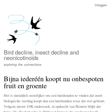
Overslaan
Inloggen
User
en
account
naar
menu
de
inhoud
gaan
Bird decline, insect decline and
neonicotinoids
exploring the connections
Bijna iederéén koopt nu onbespoten
fruit en groente
Het is inmiddels moeilijker om een huishouden te vinden dat nooit
biologische voeding koopt dan een huishouden waar dat wel gebeurt.
Volgens nieuw GfK-onderzoek, in opdracht van Bionext blijkt dat
bijna elke Nederlander in 2019 wel biologische producten heeft