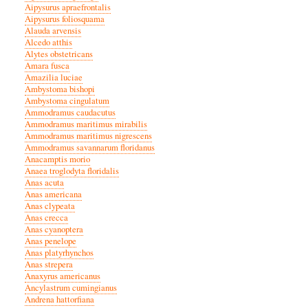
Aipysurus apraefrontalis
Aipysurus foliosquama
Alauda arvensis
Alcedo atthis
Alytes obstetricans
Amara fusca
Amazilia luciae
Ambystoma bishopi
Ambystoma cingulatum
Ammodramus caudacutus
Ammodramus maritimus mirabilis
Ammodramus maritimus nigrescens
Ammodramus savannarum floridanus
Anacamptis morio
Anaea troglodyta floridalis
Anas acuta
Anas americana
Anas clypeata
Anas crecca
Anas cyanoptera
Anas penelope
Anas platyrhynchos
Anas strepera
Anaxyrus americanus
Ancylastrum cumingianus
Andrena hattorfiana