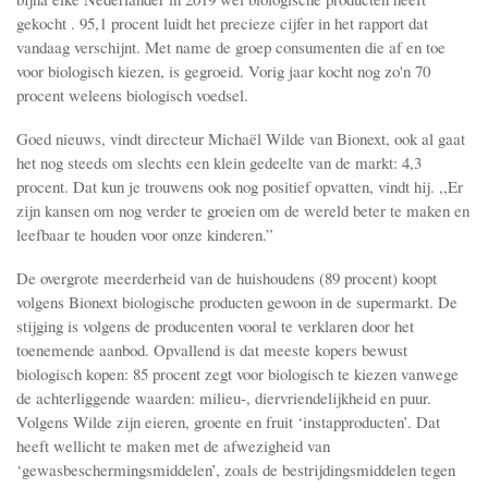
gekocht . 95,1 procent luidt het precieze cijfer in het rapport dat
vandaag verschijnt. Met name de groep consumenten die af en toe
voor biologisch kiezen, is gegroeid. Vorig jaar kocht nog zo'n 70
procent weleens biologisch voedsel.
Goed nieuws, vindt directeur Michaël Wilde van Bionext, ook al gaat
het nog steeds om slechts een klein gedeelte van de markt: 4,3
procent. Dat kun je trouwens ook nog positief opvatten, vindt hij. ,,Er
zijn kansen om nog verder te groeien om de wereld beter te maken en
leefbaar te houden voor onze kinderen.”
De overgrote meerderheid van de huishoudens (89 procent) koopt
volgens Bionext biologische producten gewoon in de supermarkt. De
stijging is volgens de producenten vooral te verklaren door het
toenemende aanbod. Opvallend is dat meeste kopers bewust
biologisch kopen: 85 procent zegt voor biologisch te kiezen vanwege
de achterliggende waarden: milieu-, diervriendelijkheid en puur.
Volgens Wilde zijn eieren, groente en fruit ‘instapproducten’. Dat
heeft wellicht te maken met de afwezigheid van
‘gewasbeschermingsmiddelen’, zoals de bestrijdingsmiddelen tegen