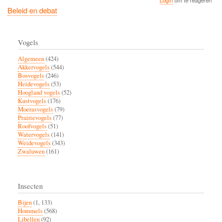
Beleid en debat
Vogels
Algemeen
(424)
Akkervogels
(544)
Bosvogels
(246)
Heidevogels
(53)
Hoogland vogels
(52)
Kustvogels
(176)
Moerasvogels
(79)
Prairievogels
(77)
Roofvogels
(51)
Watervogels
(141)
Weidevogels
(343)
Zwaluwen
(161)
Insecten
Bijen
(1, 133)
Hommels
(568)
Libellen
(92)