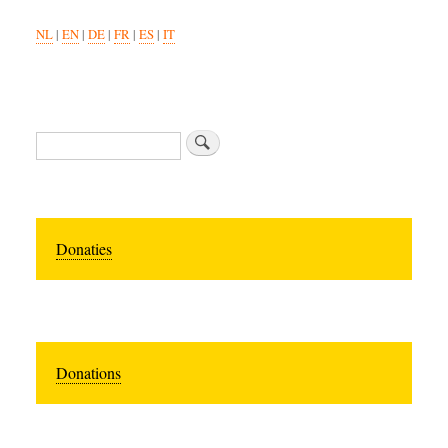
NL
|
EN
|
DE
|
FR
|
ES
|
IT
Zoeken
Donaties
Donations