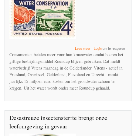
over
Lees meer
Login
om te reageren
Vitens
Consumenten betalen meer voor hun kraanwater omdat boeren het
vindt
giftige bestrijdingsmiddel Roundup blijven gebruiken. Dat meldt
dat
waterbedrijf Vitens maandag in de Gelderlander. Vitens - actief in
de
agrarische
Friesland, Overijssel, Gelderland, Flevoland en Utrecht - maakt
sector
jaarlijks 15 miljoen euro kosten om het grondwater schoon te
moet
krijgen. Uit het water wordt onder meer Roundup gehaald.
ophouden
met
het
gebruik
van
Roundup
Desastreuze insectensterfte brengt onze
leefomgeving in gevaar