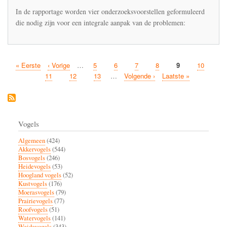
In de rapportage worden vier onderzoeksvoorstellen geformuleerd
die nodig zijn voor een integrale aanpak van de problemen:
Eerste
« Eerste
Vorige
‹ Vorige
…
Pagina
5
Pagina
6
Pagina
7
Pagina
8
Huidige
9
Pagina
10
Paginatie
pagina
pagina
pagina
Pagina
11
Pagina
12
Pagina
13
…
Volgende
Volgende ›
Laatste
Laatste »
pagina
pagina
Vogels
Algemeen
(424)
Akkervogels
(544)
Bosvogels
(246)
Heidevogels
(53)
Hoogland vogels
(52)
Kustvogels
(176)
Moerasvogels
(79)
Prairievogels
(77)
Roofvogels
(51)
Watervogels
(141)
Weidevogels
(343)