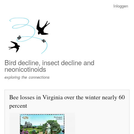
Overslaan
Inloggen
User
en
account
naar
menu
de
inhoud
gaan
Bird decline, insect decline and
neonicotinoids
exploring the connections
Bee losses in Virginia over the winter nearly 60
percent