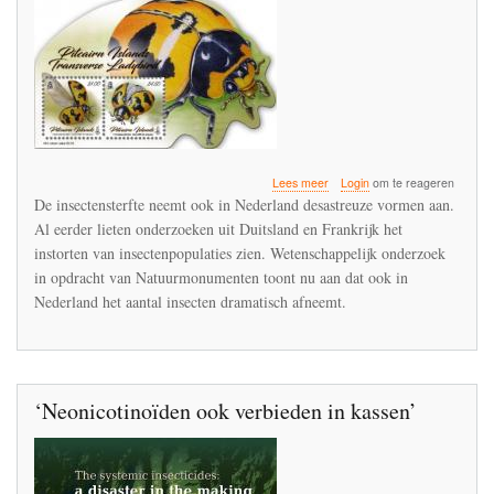
over
Lees meer
Login
om te reageren
Desastreuze
De insectensterfte neemt ook in Nederland desastreuze vormen aan.
insectensterfte
Al eerder lieten onderzoeken uit Duitsland en Frankrijk het
brengt
instorten van insectenpopulaties zien. Wetenschappelijk onderzoek
onze
leefomgeving
in opdracht van Natuurmonumenten toont nu aan dat ook in
in
Nederland het aantal insecten dramatisch afneemt.
gevaar
‘Neonicotinoïden ook verbieden in kassen’