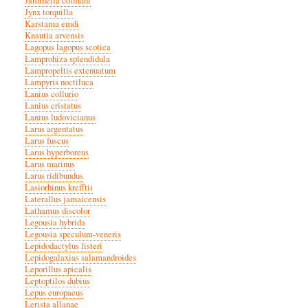
Jardinella colmani
Jynx torquilla
Karstama emdi
Knautia arvensis
Lagopus lagopus scotica
Lamprohiza splendidula
Lampropeltis extenuatum
Lampyris noctiluca
Lanius collurio
Lanius cristatus
Lanius ludovicianus
Larus argentatus
Larus fuscus
Larus hyperboreus
Larus marinus
Larus ridibundus
Lasiorhinus krefftii
Laterallus jamaicensis
Lathamus discolor
Legousia hybrida
Legousia speculum-veneris
Lepidodactylus listeri
Lepidogalaxias salamandroides
Leporillus apicalis
Leptoptilos dubius
Lepus europaeus
Lerista allanae