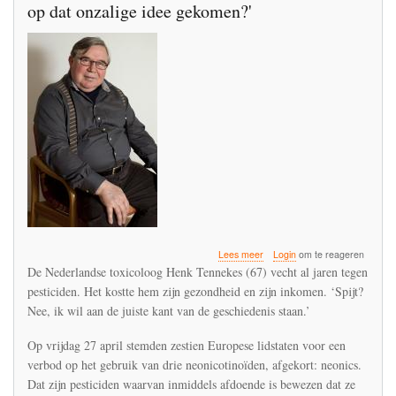
op dat onzalige idee gekomen?'
over
Lees meer
Login
om te reageren
'Voedsel
De Nederlandse toxicoloog Henk Tennekes (67) vecht al jaren tegen
produceren
pesticiden. Het kostte hem zijn gezondheid en zijn inkomen. ‘Spijt?
met
Nee, ik wil aan de juiste kant van de geschiedenis staan.’
gif?
Hoe
zijn
Op vrijdag 27 april stemden zestien Europese lidstaten voor een
we
verbod op het gebruik van drie neonicotinoïden, afgekort: neonics.
ooit
Dat zijn pesticiden waarvan inmiddels afdoende is bewezen dat ze
op