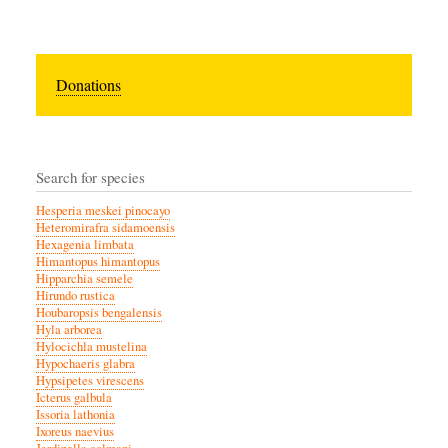
Donations
Search for species
Hesperia meskei pinocayo
Heteromirafra sidamoensis
Hexagenia limbata
Himantopus himantopus
Hipparchia semele
Hirundo rustica
Houbaropsis bengalensis
Hyla arborea
Hylocichla mustelina
Hypochaeris glabra
Hypsipetes virescens
Icterus galbula
Issoria lathonia
Ixoreus naevius