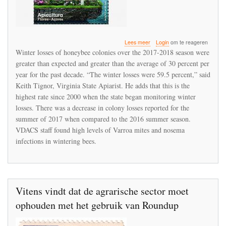
over
Lees meer
Login
om te reageren
Bee
Winter losses of honeybee colonies over the 2017-2018 season were
losses
greater than expected and greater than the average of 30 percent per
in
year for the past decade. “The winter losses were 59.5 percent,” said
Virginia
over
Keith Tignor, Virginia State Apiarist. He adds that this is the
the
highest rate since 2000 when the state began monitoring winter
winter
losses. There was a decrease in colony losses reported for the
nearly
summer of 2017 when compared to the 2016 summer season.
60
percent
VDACS staff found high levels of Varroa mites and nosema
infections in wintering bees.
Vitens vindt dat de agrarische sector moet
ophouden met het gebruik van Roundup