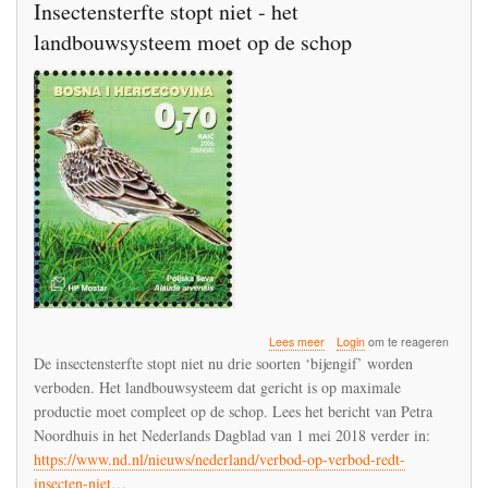
Insectensterfte stopt niet - het
landbouwsysteem moet op de schop
over
Lees meer
Login
om te reageren
Insectensterfte
De insectensterfte stopt niet nu drie soorten ‘bijengif’ worden
stopt
verboden. Het landbouwsysteem dat gericht is op maximale
niet
productie moet compleet op de schop. Lees het bericht van Petra
-
het
Noordhuis in het Nederlands Dagblad van 1 mei 2018 verder in:
landbouwsysteem
https://www.nd.nl/nieuws/nederland/verbod-op-verbod-redt-
moet
insecten-niet…
op