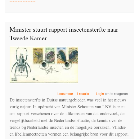
de
schop
Minister stuurt rapport insectensterfte naar
Tweede Kamer
over
Lees meer
1 reactie
Login
om te reageren
Minister
De insectensterfte in Duitse natuurgebieden was veel in het nieuws
stuurt
vorig najaar. In opdracht van Minister Schouten van LNV is er nu
rapport
een rapport verschenen over de uitkomsten van dat onderzoek, de
insectensterfte
naar
vergelijkbaarheid met de Nederlandse situatie, de kennis over de
Tweede
trends bij Nederlandse insecten en de mogelijke oorzaken. Vlinder-
Kamer
en libellenmeetnetten vormen een belangrijke bron voor dit rapport.