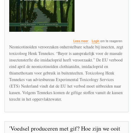
over
Lees meer
Login
om te reageren
‘Neonicotinoïden
Neonicotinoïden veroorzaken onherstelbare schade bij insecten, zegt
ook
toxicoloog Henk Tennekes. “Bayer is aansprakelijk voor de massale
verbieden
insectensterfte die imidacloprid heeft veroorzaakt.” De EU verbood
in
kassen’
eind april de neonicotinoïden clothianidin, imidacloprid en
thiamethoxam voor gebruik in buitenteelten. Toxicoloog Henk
Tennekes van adviesbureau Experimental Toxicology Services
(ETS) Nederland vindt dat de EU het verbod moet uitbreiden naar
kassen. Volgens Tennekes komen de giftige stoffen vanuit de kassen
terecht in het oppervlaktewater.
'Voedsel produceren met gif? Hoe zijn we ooit