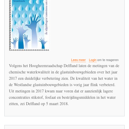
over
Lees meer
Login
om te reageren
HH
Volgens het Hoogheemraadschap Delfland laten de metingen van de
Delfland
chemische waterkwaliteit in de glastuinbouwgebieden over het jaar
juicht
2017 een duidelijke verbetering zien. De kwaliteit van het water in
veel
te
de Westlandse glastuinbouwgebieden is vorig jaar flink verbeterd.
vroeg
Uit metingen in 2017 kwam naar voren dat er aanzienlijk lagere
-
concentraties stikstof, fosfaat en bestrijdingsmiddelen in het water
imidacloprid
zitten, zei Delfland op 5 maart 2018.
blijft
een
probleemstof
in
de
glastuinbouw