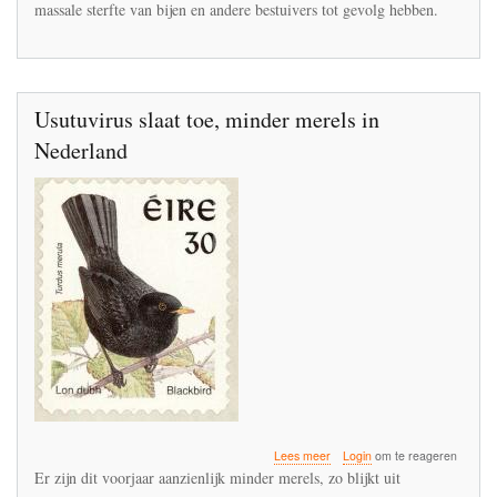
massale sterfte van bijen en andere bestuivers tot gevolg hebben.
dat
onzalige
idee
gekomen?'
Usutuvirus slaat toe, minder merels in
Nederland
over
Lees meer
Login
om te reageren
Usutuvirus
Er zijn dit voorjaar aanzienlijk minder merels, zo blijkt uit
slaat