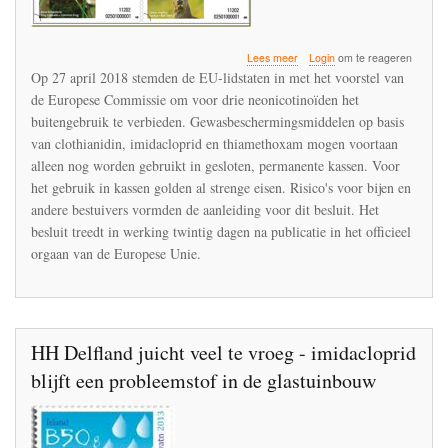
over
Lees meer
Login
om te reageren
Ctgb
Op 27 april 2018 stemden de EU-lidstaten in met het voorstel van
geeft
de Europese Commissie om voor drie neonicotinoïden het
binnen
buitengebruik te verbieden. Gewasbeschermingsmiddelen op basis
drie
maanden
van clothianidin, imidacloprid en thiamethoxam mogen voortaan
uitvoering
alleen nog worden gebruikt in gesloten, permanente kassen. Voor
aan
het gebruik in kassen golden al strenge eisen. Risico's voor bijen en
het
andere bestuivers vormden de aanleiding voor dit besluit. Het
Europese
besluit
besluit treedt in werking twintig dagen na publicatie in het officieel
over
orgaan van de Europese Unie.
neonicotinoïden
HH Delfland juicht veel te vroeg - imidacloprid
blijft een probleemstof in de glastuinbouw