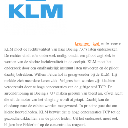
over
Lees meer
Login
om te reageren
Rechter:
KLM moet de luchtkwaliteit van haar Boeing 737's laten onderzoeken.
KLM
De rechter vindt zo'n onderzoek nodig, omdat een piloot zegt ziek te
moet
worden van de slechte luchtkwaliteit in de cockpit. KLM moet het
onderzoek
laten
onderzoek door een onafhankelijk instituut laten uitvoeren en de piloot
doen
daarbij betrekken. Willem Felderhof is gezagvoerder bij de KLM. Hij
naar
meldde zich meerdere keren ziek. Volgens hem worden zijn klachten
luchtkwaliteit
veroorzaakt door te hoge concentraties van de giftige stof TCP. De
airconditioning in Boeing's 737 maken gebruik van bleed air, ofwel lucht
die uit de motor van het vliegtuig wordt afgetapt. Daarbij kan de
oliedamp naar de cabine worden meegevoerd. In principe gaat dat om
kleine hoeveelheden. KLM betwist dat te hoge concentraties TCP tot de
gezondheidsklachten van de piloot leiden. Uit het onderzoek moet ook
blijken hoe Felderhof op de concentraties reageert.