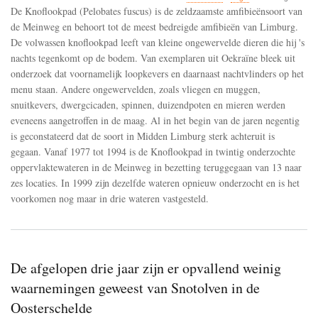
Het
De Knoflookpad (Pelobates fuscus) is de zeldzaamste amfibieënsoort van
gebrek
de Meinweg en behoort tot de meest bedreigde amfibieën van Limburg.
aan
De volwassen knoflookpad leeft van kleine ongewervelde dieren die hij 's
ongewervelde
dieren
nachts tegenkomt op de bodem. Van exemplaren uit Oekraïne bleek uit
veroorzaakt
onderzoek dat voornamelijk loopkevers en daarnaast nachtvlinders op het
achteruitgang
menu staan. Andere ongewervelden, zoals vliegen en muggen,
van
snuitkevers, dwergcicaden, spinnen, duizendpoten en mieren werden
de
Knoflookpad
eveneens aangetroffen in de maag. Al in het begin van de jaren negentig
in
is geconstateerd dat de soort in Midden Limburg sterk achteruit is
Nationaal
gegaan. Vanaf 1977 tot 1994 is de Knoflookpad in twintig onderzochte
Park
De
oppervlaktewateren in de Meinweg in bezetting teruggegaan van 13 naar
Meinweg
zes locaties. In 1999 zijn dezelfde wateren opnieuw onderzocht en is het
voorkomen nog maar in drie wateren vastgesteld.
De afgelopen drie jaar zijn er opvallend weinig
waarnemingen geweest van Snotolven in de
Oosterschelde