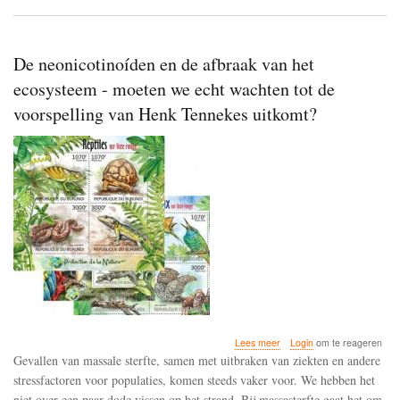
De neonicotinoíden en de afbraak van het
ecosysteem - moeten we echt wachten tot de
voorspelling van Henk Tennekes uitkomt?
over
Lees meer
Login
om te reageren
De
Gevallen van massale sterfte, samen met uitbraken van ziekten en andere
neonicotinoíden
stressfactoren voor populaties, komen steeds vaker voor. We hebben het
en
niet over een paar dode vissen op het strand. Bij massasterfte gaat het om