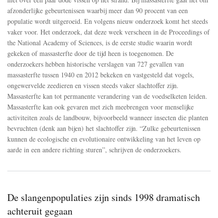
de
afbraak
afzonderlijke gebeurtenissen waarbij meer dan 90 procent van een
van
populatie wordt uitgeroeid. En volgens nieuw onderzoek komt het steeds
het
vaker voor. Het onderzoek, dat deze week verscheen in de Proceedings of
ecosysteem
the National Academy of Sciences, is de eerste studie waarin wordt
-
moeten
gekeken of massasterfte door de tijd heen is toegenomen. De
we
onderzoekers hebben historische verslagen van 727 gevallen van
echt
massasterfte tussen 1940 en 2012 bekeken en vastgesteld dat vogels,
wachten
tot
ongewervelde zeedieren en vissen steeds vaker slachtoffer zijn.
de
Massasterfte kan tot permanente verandering van de voedselketen leiden.
voorspelling
Massasterfte kan ook gevaren met zich meebrengen voor menselijke
van
activiteiten zoals de landbouw, bijvoorbeeld wanneer insecten die planten
Henk
Tennekes
bevruchten (denk aan bijen) het slachtoffer zijn. “Zulke gebeurtenissen
uitkomt?
kunnen de ecologische en evolutionaire ontwikkeling van het leven op
aarde in een andere richting sturen”, schrijven de onderzoekers.
De slangenpopulaties zijn sinds 1998 dramatisch
achteruit gegaan