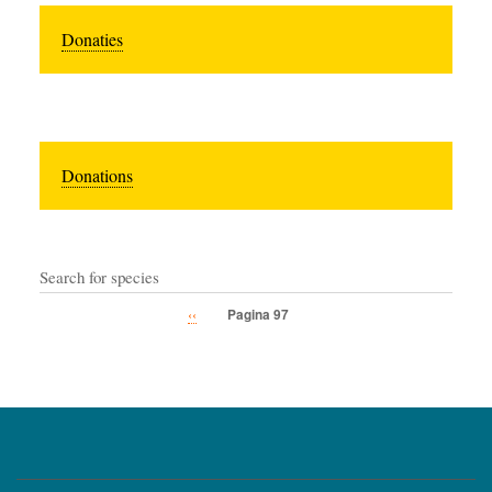
Donaties
Donations
Search for species
Vorige
‹‹
Pagina 97
Paginatie
pagina