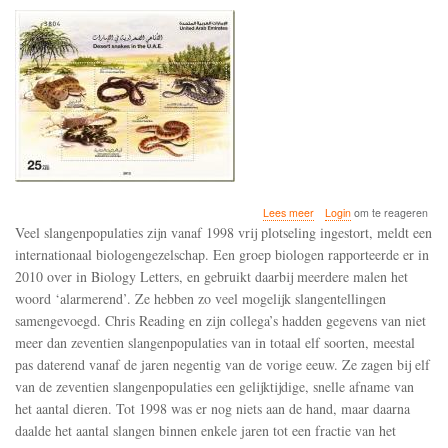
over
Lees meer
Login
om te reageren
De
Veel slangenpopulaties zijn vanaf 1998 vrij plotseling ingestort, meldt een
slangenpopulaties
internationaal biologengezelschap. Een groep biologen rapporteerde er in
zijn
2010 over in Biology Letters, en gebruikt daarbij meerdere malen het
sinds
1998
woord ‘alarmerend’. Ze hebben zo veel mogelijk slangentellingen
dramatisch
samengevoegd. Chris Reading en zijn collega’s hadden gegevens van niet
achteruit
meer dan zeventien slangenpopulaties van in totaal elf soorten, meestal
gegaan
pas daterend vanaf de jaren negentig van de vorige eeuw. Ze zagen bij elf
van de zeventien slangenpopulaties een gelijktijdige, snelle afname van
het aantal dieren. Tot 1998 was er nog niets aan de hand, maar daarna
daalde het aantal slangen binnen enkele jaren tot een fractie van het