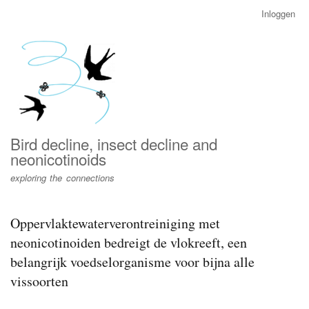
Overslaan
Inloggen
User
en
account
naar
menu
de
inhoud
gaan
Bird decline, insect decline and
neonicotinoids
exploring the connections
Oppervlaktewaterverontreiniging met
neonicotinoiden bedreigt de vlokreeft, een
belangrijk voedselorganisme voor bijna alle
vissoorten