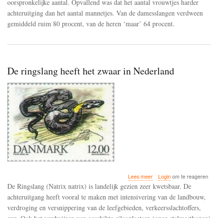
oorspronkelijke aantal. Opvallend was dat het aantal vrouwtjes harder
achteruitging dan het aantal mannetjes. Van de damesslangen verdween
gemiddeld ruim 80 procent, van de heren ‘maar’ 64 procent.
De ringslang heeft het zwaar in Nederland
over
Lees meer
Login
om te reageren
De
De Ringslang (Natrix natrix) is landelijk gezien zeer kwetsbaar. De
ringslang
achteruitgang heeft vooral te maken met intensivering van de landbouw,
heeft
verdroging en versnippering van de leefgebieden, verkeersslachtoffers,
het
zwaar