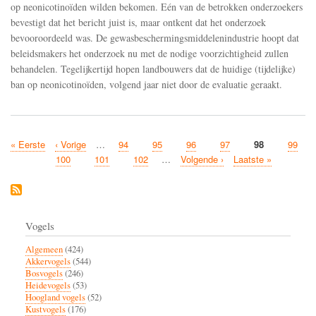
op neonicotinoïden wilden bekomen. Eén van de betrokken onderzoekers
Systemic
bevestigt dat het bericht juist is, maar ontkent dat het onderzoek
Pesticides
bevooroordeeld was. De gewasbeschermingsmiddelenindustrie hoopt dat
beleidsmakers het onderzoek nu met de nodige voorzichtigheid zullen
behandelen. Tegelijkertijd hopen landbouwers dat de huidige (tijdelijke)
ban op neonicotinoïden, volgend jaar niet door de evaluatie geraakt.
Eerste
« Eerste
Vorige
‹ Vorige
…
Pagina
94
Pagina
95
Pagina
96
Pagina
97
Huidige
98
Pagina
99
Paginatie
pagina
pagina
pagina
Pagina
100
Pagina
101
Pagina
102
…
Volgende
Volgende ›
Laatste
Laatste »
pagina
pagina
Vogels
Algemeen
(424)
Akkervogels
(544)
Bosvogels
(246)
Heidevogels
(53)
Hoogland vogels
(52)
Kustvogels
(176)