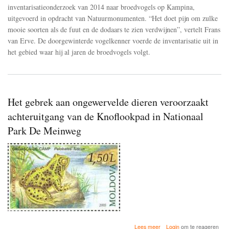
waarschijnlijke
inventarisatieonderzoek van 2014 naar broedvogels op Kampina,
oorzaak
uitgevoerd in opdracht van Natuurmonumenten. “Het doet pijn om zulke
van
mooie soorten als de fuut en de dodaars te zien verdwijnen”, vertelt Frans
het
van Erve. De doorgewinterde vogelkenner voerde de inventarisatie uit in
verdwijnen
van
het gebied waar hij al jaren de broedvogels volgt.
de
fuut
en
dodaars
uit
Het gebrek aan ongewervelde dieren veroorzaakt
natuurgebied
de
achteruitgang van de Knoflookpad in Nationaal
Kampina
Park De Meinweg
over
Lees meer
Login
om te reageren