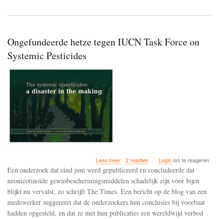
Ongefundeerde hetze tegen IUCN Task Force on
Systemic Pesticides
over
Lees meer
2 reacties
Login
om te reageren
Ongefundeerde
Een onderzoek dat eind juni werd gepubliceerd en concludeerde dat
hetze
neonicotinoïde gewasbeschermingsmiddelen schadelijk zijn voor bijen
tegen
blijkt nu vervalst, zo schrijft The Times. Een bericht op de blog van een
IUCN
Task
medewerker suggereert dat de onderzoekers hun conclusies bij voorbaat
Force
hadden opgesteld, en dat ze met hun publicaties een wereldwijd verbod
on