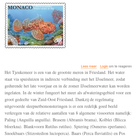
over
Lees meer
Login
om te reageren
Oppervlaktewaterverontrein
Het Tjeukemeer is een van de grootste meren in Friesland. Het water
met
staat via spuisluizen in indirecte verbinding met het IJsselmeer, zodat
neonicotinoiden
gedurende het late voorjaar en in de zomer IJsselmeerwater kan worden
bedreigt
de
ingelaten. In de winter fungeert het meer als afwateringsgebied voor een
vlokreeft,
groot gedeelte van Zuid-Oost Friesland. Dankzij de regelmatig
een
uitgevoerde sleepnetbemonsteringen is er een redelijk goed beeld
belangrijk
verkregen van de relatieve aantallen van 8 algemene vissoorten namelijk:
voedselorganisme
voor
Paling (Anguilla anguilla). Brasem (Abramis brama), Kolblei (Blicca
bijna
bfoerkna). Blankvoorn Rutilus rutilus). Spiering (Osmerus eperlanus).
alle
Snoekbaars (Stizostedion lucioperca). Baars (Perca fluviatilis) en Pos
vissoorten