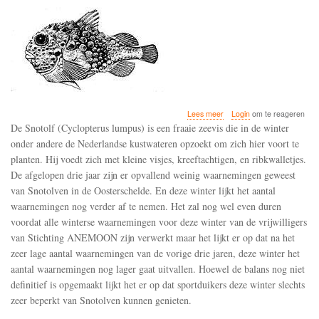
over
Lees meer
Login
om te reageren
De
De Snotolf (Cyclopterus lumpus) is een fraaie zeevis die in de winter
afgelopen
onder andere de Nederlandse kustwateren opzoekt om zich hier voort te
drie
planten. Hij voedt zich met kleine visjes, kreeftachtigen, en ribkwalletjes.
jaar
zijn
De afgelopen drie jaar zijn er opvallend weinig waarnemingen geweest
er
van Snotolven in de Oosterschelde. En deze winter lijkt het aantal
opvallend
waarnemingen nog verder af te nemen. Het zal nog wel even duren
weinig
voordat alle winterse waarnemingen voor deze winter van de vrijwilligers
waarnemingen
geweest
van Stichting ANEMOON zijn verwerkt maar het lijkt er op dat na het
van
zeer lage aantal waarnemingen van de vorige drie jaren, deze winter het
Snotolven
aantal waarnemingen nog lager gaat uitvallen. Hoewel de balans nog niet
in
de
definitief is opgemaakt lijkt het er op dat sportduikers deze winter slechts
Oosterschelde
zeer beperkt van Snotolven kunnen genieten.