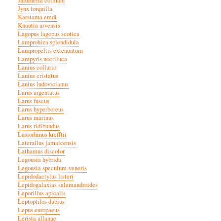
Jardinella colmani
Jynx torquilla
Karstama emdi
Knautia arvensis
Lagopus lagopus scotica
Lamprohiza splendidula
Lampropeltis extenuatum
Lampyris noctiluca
Lanius collurio
Lanius cristatus
Lanius ludovicianus
Larus argentatus
Larus fuscus
Larus hyperboreus
Larus marinus
Larus ridibundus
Lasiorhinus krefftii
Laterallus jamaicensis
Lathamus discolor
Legousia hybrida
Legousia speculum-veneris
Lepidodactylus listeri
Lepidogalaxias salamandroides
Leporillus apicalis
Leptoptilos dubius
Lepus europaeus
Lerista allanae