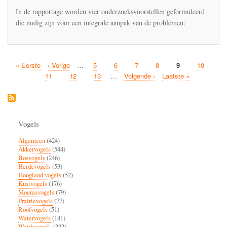
In de rapportage worden vier onderzoeksvoorstellen geformuleerd
die nodig zijn voor een integrale aanpak van de problemen:
Eerste
« Eerste
Vorige
‹ Vorige
…
Pagina
5
Pagina
6
Pagina
7
Pagina
8
Huidige
9
Pagina
10
Paginatie
pagina
pagina
pagina
Pagina
11
Pagina
12
Pagina
13
…
Volgende
Volgende ›
Laatste
Laatste »
pagina
pagina
Vogels
Algemeen
(424)
Akkervogels
(544)
Bosvogels
(246)
Heidevogels
(53)
Hoogland vogels
(52)
Kustvogels
(176)
Moerasvogels
(79)
Prairievogels
(77)
Roofvogels
(51)
Watervogels
(141)
Weidevogels
(343)