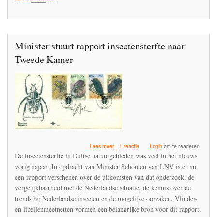
de
schop
Minister stuurt rapport insectensterfte naar
Tweede Kamer
over
Lees meer
1 reactie
Login
om te reageren
Minister
De insectensterfte in Duitse natuurgebieden was veel in het nieuws
stuurt
vorig najaar. In opdracht van Minister Schouten van LNV is er nu
rapport
een rapport verschenen over de uitkomsten van dat onderzoek, de
insectensterfte
naar
vergelijkbaarheid met de Nederlandse situatie, de kennis over de
Tweede
trends bij Nederlandse insecten en de mogelijke oorzaken. Vlinder-
Kamer
en libellenmeetnetten vormen een belangrijke bron voor dit rapport.