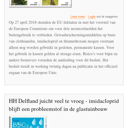
over
Lees meer
Login
om te reageren
Ctgb
Op 27 april 2018 stemden de EU-lidstaten in met het voorstel van
geeft
de Europese Commissie om voor drie neonicotinoïden het
binnen
buitengebruik te verbieden. Gewasbeschermingsmiddelen op basis
drie
maanden
van clothianidin, imidacloprid en thiamethoxam mogen voortaan
uitvoering
alleen nog worden gebruikt in gesloten, permanente kassen. Voor
aan
het gebruik in kassen golden al strenge eisen. Risico's voor bijen en
het
andere bestuivers vormden de aanleiding voor dit besluit. Het
Europese
besluit
besluit treedt in werking twintig dagen na publicatie in het officieel
over
orgaan van de Europese Unie.
neonicotinoïden
HH Delfland juicht veel te vroeg - imidacloprid
blijft een probleemstof in de glastuinbouw