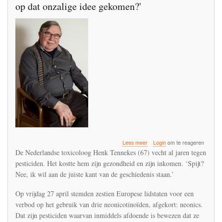
op dat onzalige idee gekomen?'
over
Lees meer
Login
om te reageren
'Voedsel
De Nederlandse toxicoloog Henk Tennekes (67) vecht al jaren tegen
produceren
pesticiden. Het kostte hem zijn gezondheid en zijn inkomen. ‘Spijt?
met
Nee, ik wil aan de juiste kant van de geschiedenis staan.’
gif?
Hoe
zijn
Op vrijdag 27 april stemden zestien Europese lidstaten voor een
we
verbod op het gebruik van drie neonicotinoïden, afgekort: neonics.
ooit
Dat zijn pesticiden waarvan inmiddels afdoende is bewezen dat ze
op