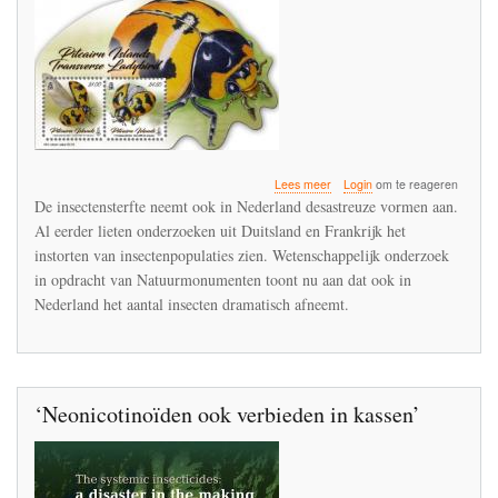
over
Lees meer
Login
om te reageren
Desastreuze
De insectensterfte neemt ook in Nederland desastreuze vormen aan.
insectensterfte
Al eerder lieten onderzoeken uit Duitsland en Frankrijk het
brengt
instorten van insectenpopulaties zien. Wetenschappelijk onderzoek
onze
leefomgeving
in opdracht van Natuurmonumenten toont nu aan dat ook in
in
Nederland het aantal insecten dramatisch afneemt.
gevaar
‘Neonicotinoïden ook verbieden in kassen’