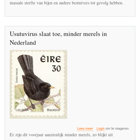
massale sterfte van bijen en andere bestuivers tot gevolg hebben.
dat
onzalige
idee
gekomen?'
Usutuvirus slaat toe, minder merels in
Nederland
over
Lees meer
Login
om te reageren
Usutuvirus
Er zijn dit voorjaar aanzienlijk minder merels, zo blijkt uit
slaat