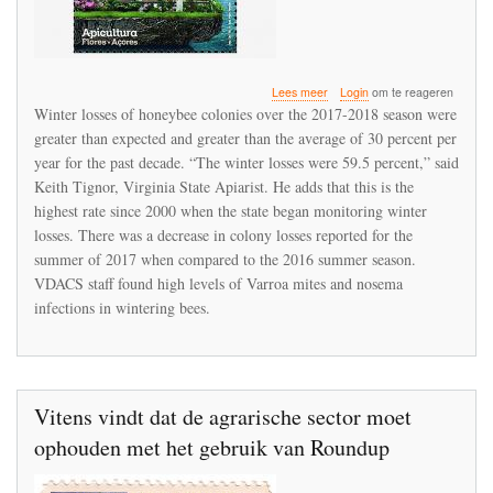
over
Lees meer
Login
om te reageren
Bee
Winter losses of honeybee colonies over the 2017-2018 season were
losses
greater than expected and greater than the average of 30 percent per
in
year for the past decade. “The winter losses were 59.5 percent,” said
Virginia
over
Keith Tignor, Virginia State Apiarist. He adds that this is the
the
highest rate since 2000 when the state began monitoring winter
winter
losses. There was a decrease in colony losses reported for the
nearly
summer of 2017 when compared to the 2016 summer season.
60
percent
VDACS staff found high levels of Varroa mites and nosema
infections in wintering bees.
Vitens vindt dat de agrarische sector moet
ophouden met het gebruik van Roundup