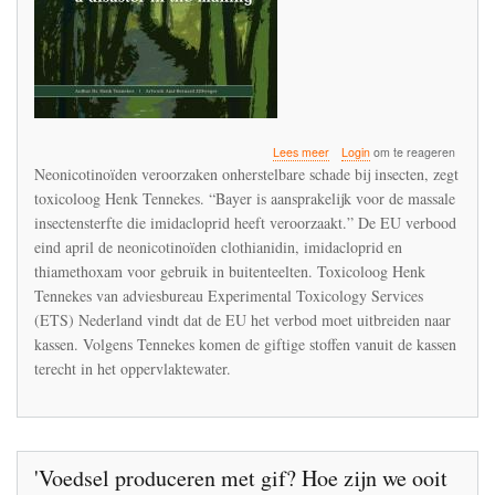
over
Lees meer
Login
om te reageren
‘Neonicotinoïden
Neonicotinoïden veroorzaken onherstelbare schade bij insecten, zegt
ook
toxicoloog Henk Tennekes. “Bayer is aansprakelijk voor de massale
verbieden
insectensterfte die imidacloprid heeft veroorzaakt.” De EU verbood
in
kassen’
eind april de neonicotinoïden clothianidin, imidacloprid en
thiamethoxam voor gebruik in buitenteelten. Toxicoloog Henk
Tennekes van adviesbureau Experimental Toxicology Services
(ETS) Nederland vindt dat de EU het verbod moet uitbreiden naar
kassen. Volgens Tennekes komen de giftige stoffen vanuit de kassen
terecht in het oppervlaktewater.
'Voedsel produceren met gif? Hoe zijn we ooit