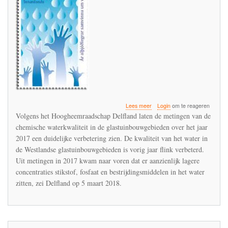
over
Lees meer
Login
om te reageren
HH
Volgens het Hoogheemraadschap Delfland laten de metingen van de
Delfland
chemische waterkwaliteit in de glastuinbouwgebieden over het jaar
juicht
2017 een duidelijke verbetering zien. De kwaliteit van het water in
veel
te
de Westlandse glastuinbouwgebieden is vorig jaar flink verbeterd.
vroeg
Uit metingen in 2017 kwam naar voren dat er aanzienlijk lagere
-
concentraties stikstof, fosfaat en bestrijdingsmiddelen in het water
imidacloprid
zitten, zei Delfland op 5 maart 2018.
blijft
een
probleemstof
in
de
glastuinbouw