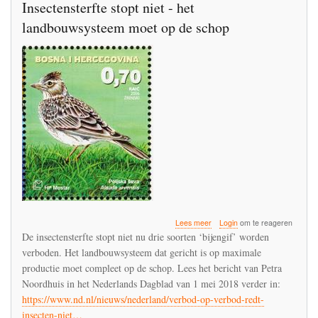
Insectensterfte stopt niet - het
landbouwsysteem moet op de schop
over
Lees meer
Login
om te reageren
Insectensterfte
De insectensterfte stopt niet nu drie soorten ‘bijengif’ worden
stopt
verboden. Het landbouwsysteem dat gericht is op maximale
niet
productie moet compleet op de schop. Lees het bericht van Petra
-
het
Noordhuis in het Nederlands Dagblad van 1 mei 2018 verder in:
landbouwsysteem
https://www.nd.nl/nieuws/nederland/verbod-op-verbod-redt-
moet
insecten-niet…
op