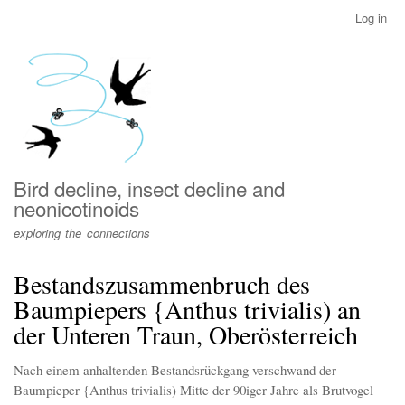
Skip
Log in
User
to
account
main
menu
content
Bird decline, insect decline and
neonicotinoids
exploring the connections
Bestandszusammenbruch des
Baumpiepers {Anthus trivialis) an
der Unteren Traun, Oberösterreich
Nach einem anhaltenden Bestandsrückgang verschwand der
Baumpieper {Anthus trivialis) Mitte der 90iger Jahre als Brutvogel