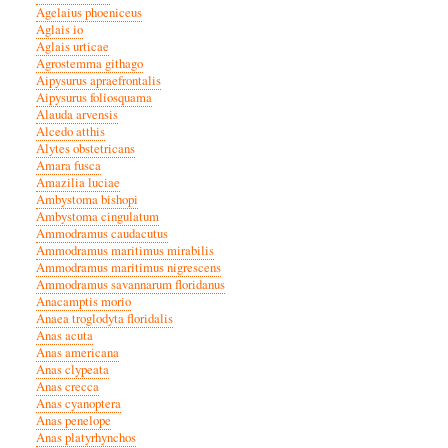
Agelaius phoeniceus
Aglais io
Aglais urticae
Agrostemma githago
Aipysurus apraefrontalis
Aipysurus foliosquama
Alauda arvensis
Alcedo atthis
Alytes obstetricans
Amara fusca
Amazilia luciae
Ambystoma bishopi
Ambystoma cingulatum
Ammodramus caudacutus
Ammodramus maritimus mirabilis
Ammodramus maritimus nigrescens
Ammodramus savannarum floridanus
Anacamptis morio
Anaea troglodyta floridalis
Anas acuta
Anas americana
Anas clypeata
Anas crecca
Anas cyanoptera
Anas penelope
Anas platyrhynchos