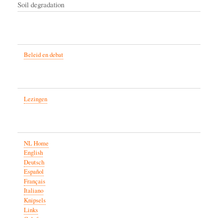
Soil degradation
Beleid en debat
Lezingen
NL Home
English
Deutsch
Español
Français
Italiano
Knipsels
Links