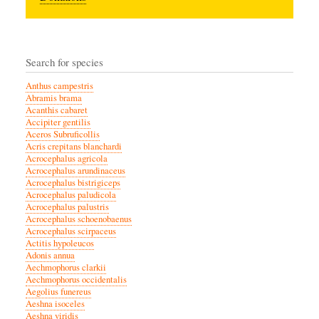
Search for species
Anthus campestris
Abramis brama
Acanthis cabaret
Accipiter gentilis
Aceros Subruficollis
Acris crepitans blanchardi
Acrocephalus agricola
Acrocephalus arundinaceus
Acrocephalus bistrigiceps
Acrocephalus paludicola
Acrocephalus palustris
Acrocephalus schoenobaenus
Acrocephalus scirpaceus
Actitis hypoleucos
Adonis annua
Aechmophorus clarkii
Aechmophorus occidentalis
Aegolius funereus
Aeshna isoceles
Aeshna viridis