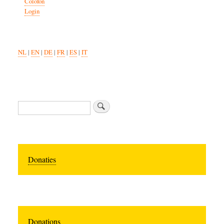
Colofon
Login
NL
|
EN
|
DE
|
FR
|
ES
|
IT
Search
Donaties
Donations